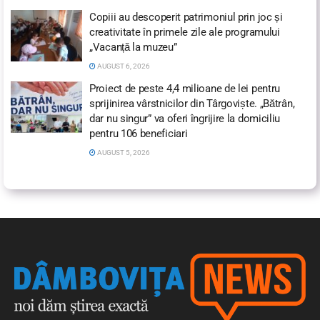
Copiii au descoperit patrimoniul prin joc și
creativitate în primele zile ale programului
„Vacanță la muzeu”
AUGUST 6, 2026
Proiect de peste 4,4 milioane de lei pentru
sprijinirea vârstnicilor din Târgoviște. „Bătrân,
dar nu singur” va oferi îngrijire la domiciliu
pentru 106 beneficiari
AUGUST 5, 2026