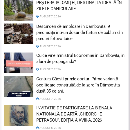
PEȘTERA IALOMIȚEI, DESTINAȚIA IDEALĂ ÎN
ZILELE CANICULARE
AUGUST 7, 2026
Descinderi de amploare în Dâmbovița: 9
percheziții într-un dosar de furturi de cabluri din
parcuri fotovoltaice
AUGUST 7, 2026
Cu ce vine ministrul Economiei în Dâmbovița, în
afară de propagandă?
AUGUST 7, 2026
Centura Găești prinde contur! Prima variantă
ocolitoare construită de la zero în Dâmbovița
după 35 de ani.
AUGUST 7, 2026
INVITAȚIE DE PARTICIPARE LA BIENALA
NAȚIONALĂ DE ARTĂ „GHEORGHE
PETRAȘCU”, EDIŢIA A XVIII-A, 2026
AUGUST 6, 2026