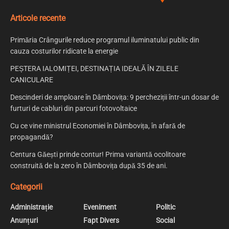
Articole recente
Primăria Crângurile reduce programul iluminatului public din
cauza costurilor ridicate la energie
PEȘTERA IALOMIȚEI, DESTINAȚIA IDEALĂ ÎN ZILELE
CANICULARE
Descinderi de amploare în Dâmbovița: 9 percheziții într-un dosar de
furturi de cabluri din parcuri fotovoltaice
Cu ce vine ministrul Economiei în Dâmbovița, în afară de
propagandă?
Centura Găești prinde contur! Prima variantă ocolitoare
construită de la zero în Dâmbovița după 35 de ani.
Categorii
Administrație
Eveniment
Politic
Anunțuri
Fapt Divers
Social