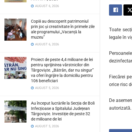
AUGUST 6, 2026
Copiii au descoperit patrimoniul
prin joc și creativitate în primele zile
Toate secț
ale programului „Vacanță la
legale în v
muzeu”
AUGUST 6, 2026
Persoanele 
Proiect de peste 4,4 milioane de lei
dezinfectan
pentru sprijinirea vârstnicilor din
Târgoviște. „Bătrân, dar nu singur”
va oferi îngrijire la domiciliu pentru
Fiecărei pe
106 beneficiari
orice risc 
AUGUST 5, 2026
De asemenea
Au început lucrările la Secția de Boli
autorizată.
Infecțioase a Spitalului Județean
Târgoviște. Investiție de peste 32
de milioane de lei
AUGUST 5, 2026