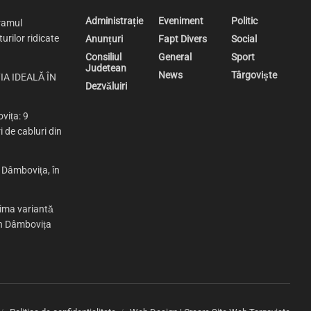
Administrație
Eveniment
Politic
ramul
urilor ridicate
Anunțuri
Fapt Divers
Social
Consiliul
General
Sport
Judetean
News
Târgoviște
IA IDEALĂ ÎN
Dezvăluiri
vița: 9
i de cabluri din
n Dâmbovița, în
rima variantă
 în Dâmbovița