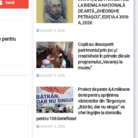
Send
LA BIENALA NAȚIONALĂ
DE ARTĂ „GHEORGHE
PETRAȘCU”, EDIŢIA A XVIII-
A, 2026
AUGUST 6, 2026
 pentru
Copiii au descoperit
patrimoniul prin joc și
creativitate în primele zile ale
programului „Vacanță la
muzeu”
AUGUST 6, 2026
Proiect de peste 4,4 milioane
de lei pentru sprijinirea
vârstnicilor din Târgoviște.
„Bătrân, dar nu singur” va
oferi îngrijire la domiciliu
pentru 106 beneficiari
AUGUST 5, 2026