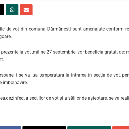
iile de vot din comuna Dărmănești sunt amenajate conform re
igoare.
prezente la vot ,mâine 27 septembrie, vor beneficia gratuit de: 
t.
rsoane, i se va lua temperatura la intrarea în secția de vot, pe
de îmbolnăvire.
,dezinfecția secțiilor de vot și a sălilor de așteptare, se va real