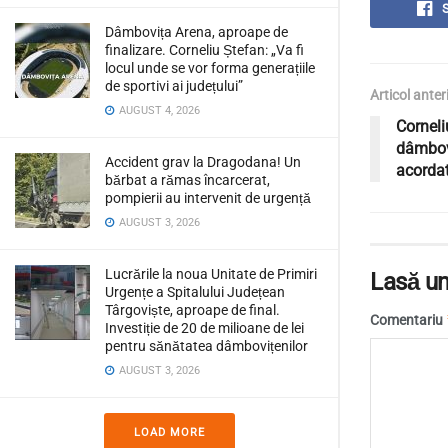
Dâmbovița Arena, aproape de
finalizare. Corneliu Ștefan: „Va fi
locul unde se vor forma generațiile
de sportivi ai județului”
Articol anter
AUGUST 4, 2026
Corneli
dâmbovi
Accident grav la Dragodana! Un
acordat
bărbat a rămas încarcerat,
pompierii au intervenit de urgență
AUGUST 3, 2026
Lucrările la noua Unitate de Primiri
Lasă un
Urgențe a Spitalului Județean
Târgoviște, aproape de final.
Comentariu
Investiție de 20 de milioane de lei
pentru sănătatea dâmbovițenilor
AUGUST 3, 2026
LOAD MORE