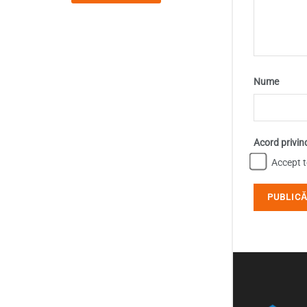
Nume
Acord privin
Accept te