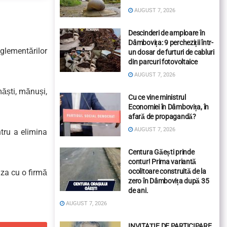
AUGUST 7, 2026
Descinderi de amploare în
Dâmbovița: 9 percheziții într-
glementărilor
un dosar de furturi de cabluri
din parcuri fotovoltaice
AUGUST 7, 2026
măști, mănuși,
Cu ce vine ministrul
Economiei în Dâmbovița, în
afară de propagandă?
AUGUST 7, 2026
ntru a elimina
Centura Găești prinde
contur! Prima variantă
ocolitoare construită de la
iza cu o firmă
zero în Dâmbovița după 35
de ani.
AUGUST 7, 2026
INVITAȚIE DE PARTICIPARE