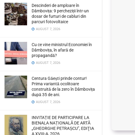
Descinderi de amploare în
Dâmbovița: 9 percheziții într-un
dosar de furturi de cabluri din
parcuri fotovoltaice
AUGUST 7, 2026
Cu ce vine ministrul Economiei în
Dâmbovița, în afară de
propagandă?
AUGUST 7, 2026
Centura Găești prinde contur!
Prima variantă ocolitoare
construită de la zero în Dâmbovița
după 35 de ani.
AUGUST 7, 2026
INVITAȚIE DE PARTICIPARE LA
BIENALA NAȚIONALĂ DE ARTĂ
„GHEORGHE PETRAȘCU”, EDIŢIA
A XVIII-A, 2026