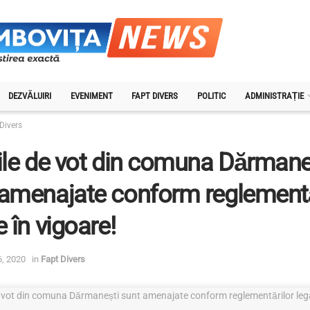
DEZVĂLUIRI
EVENIMENT
FAPT DIVERS
POLITIC
ADMINISTRAȚIE
Divers
ile de vot din comuna Dărmane
 amenajate conform reglementă
e în vigoare!
6, 2020
in
Fapt Divers