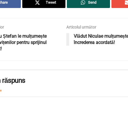
Share
Tweet
Send
ior
Articolul următor
u Ștefan le mulțumește
Vlădut Niculae mulțumește
țenilor pentru sprijinul
încrederea acordată!
!
 răspuns
*