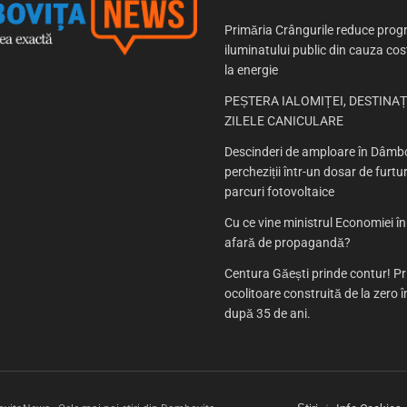
Primăria Crângurile reduce prog
iluminatului public din cauza cost
la energie
PEȘTERA IALOMIȚEI, DESTINAȚ
ZILELE CANICULARE
Descinderi de amploare în Dâmbo
percheziții într-un dosar de furtur
parcuri fotovoltaice
Cu ce vine ministrul Economiei î
afară de propagandă?
Centura Găești prinde contur! P
ocolitoare construită de la zero
după 35 de ani.