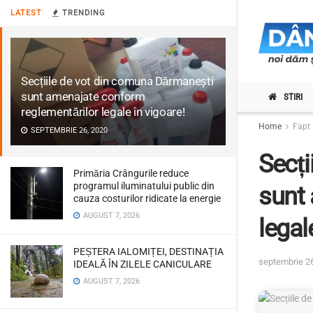
LATEST
TRENDING
Secțiile de vot din comuna Dărmanești
sunt amenajate conform
STIRI
reglementărilor legale în vigoare!
Home
Fapt 
SEPTEMBRIE 26, 2020
Secți
Primăria Crângurile reduce
programul iluminatului public din
sunt
cauza costurilor ridicate la energie
AUGUST 7, 2026
legal
PEȘTERA IALOMIȚEI, DESTINAȚIA
septembrie 2
IDEALĂ ÎN ZILELE CANICULARE
AUGUST 7, 2026