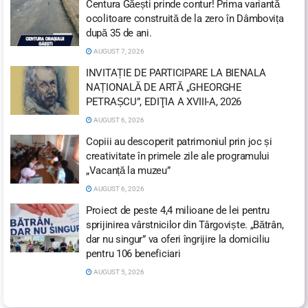
Centura Găești prinde contur! Prima variantă
ocolitoare construită de la zero în Dâmbovița
după 35 de ani.
AUGUST 7, 2026
INVITAȚIE DE PARTICIPARE LA BIENALA
NAȚIONALĂ DE ARTĂ „GHEORGHE
PETRAȘCU”, EDIŢIA A XVIII-A, 2026
AUGUST 6, 2026
Copiii au descoperit patrimoniul prin joc și
creativitate în primele zile ale programului
„Vacanță la muzeu”
AUGUST 6, 2026
Proiect de peste 4,4 milioane de lei pentru
sprijinirea vârstnicilor din Târgoviște. „Bătrân,
dar nu singur” va oferi îngrijire la domiciliu
pentru 106 beneficiari
AUGUST 5, 2026