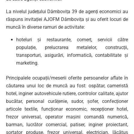
La nivelul județului Dâmbovița 39 de agenți economici au
răspuns invitației AJOFM Dâmbovița și au oferit locuri de
muncă în diverse ramuri de activitate:
hoteluri și restaurante, comerț, servicii către
populație, prelucrarea metalelor, construcții,
transporturi, asigurări, informatică, contabilitate și
marketing.
Principalele ocupații/meserii oferite persoanelor aflate în
căutarea unui loc de muncă au fost: ospătar, cameristă
hotel, inginer autovehicule rutiere, controlor calitate, ajutor
bucătar, personal curățenie, sudor, șofer, confecționer
articole textile, funcționar economic, recepționer hotel,
frezor universal, operator mașini comandă numerică,
barman, lucrător comercial, patiser, inginer proiectant,
sortator produse, frezor universal, electrician, lăcătuș