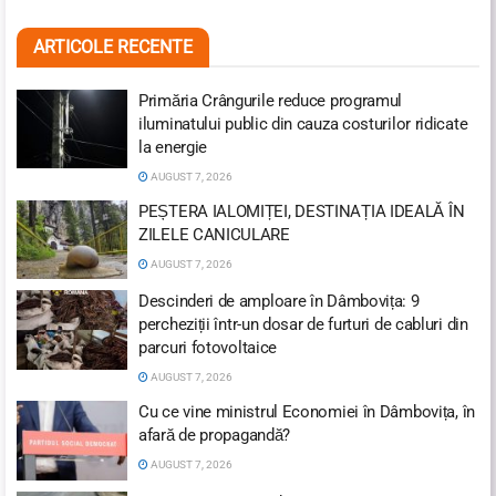
ARTICOLE RECENTE
Primăria Crângurile reduce programul
iluminatului public din cauza costurilor ridicate
la energie
AUGUST 7, 2026
PEȘTERA IALOMIȚEI, DESTINAȚIA IDEALĂ ÎN
ZILELE CANICULARE
AUGUST 7, 2026
Descinderi de amploare în Dâmbovița: 9
percheziții într-un dosar de furturi de cabluri din
parcuri fotovoltaice
AUGUST 7, 2026
Cu ce vine ministrul Economiei în Dâmbovița, în
afară de propagandă?
AUGUST 7, 2026