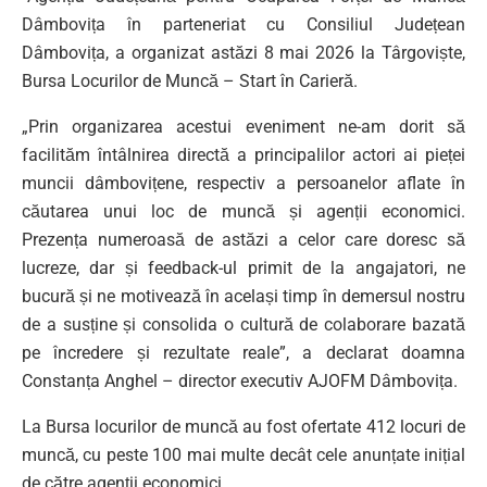
Dâmbovița în parteneriat cu Consiliul Județean
Dâmbovița, a organizat astăzi 8 mai 2026 la Târgoviște,
Bursa Locurilor de Muncă – Start în Carieră.
„Prin organizarea acestui eveniment ne-am dorit să
facilităm întâlnirea directă a principalilor actori ai pieței
muncii dâmbovițene, respectiv a persoanelor aflate în
căutarea unui loc de muncă și agenții economici.
Prezența numeroasă de astăzi a celor care doresc să
lucreze, dar și feedback-ul primit de la angajatori, ne
bucură și ne motivează în același timp în demersul nostru
de a susține și consolida o cultură de colaborare bazată
pe încredere și rezultate reale”, a declarat doamna
Constanța Anghel – director executiv AJOFM Dâmbovița.
La Bursa locurilor de muncă au fost ofertate 412 locuri de
muncă, cu peste 100 mai multe decât cele anunțate inițial
de către agenții economici.