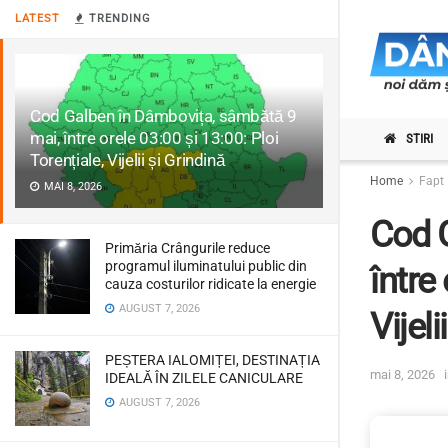
LATEST
TRENDING
Cod Galben în Dâmbovița, sâmbătă 9
mai, între orele 03:00 și 13:00: Ploi
STIRI
Torențiale, Vijelii și Grindină
Home
Fapt 
MAI 8, 2026
Cod 
Primăria Crângurile reduce
programul iluminatului public din
între
cauza costurilor ridicate la energie
AUGUST 7, 2026
Vijeli
PEȘTERA IALOMIȚEI, DESTINAȚIA
mai 8, 2026
IDEALĂ ÎN ZILELE CANICULARE
AUGUST 7, 2026