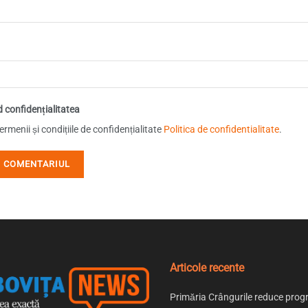
d confidențialitatea
rmenii și condițiile de confidențialitate
Politica de confidentialitate
.
Articole recente
Primăria Crângurile reduce prog