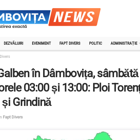
DEZVĂLUIRI
EVENIMENT
FAPT DIVERS
POLITIC
ADMINISTRAȚIE
Divers
Galben în Dâmbovița, sâmbătă 
 orele 03:00 și 13:00: Ploi Torenț
i și Grindină
in
Fapt Divers