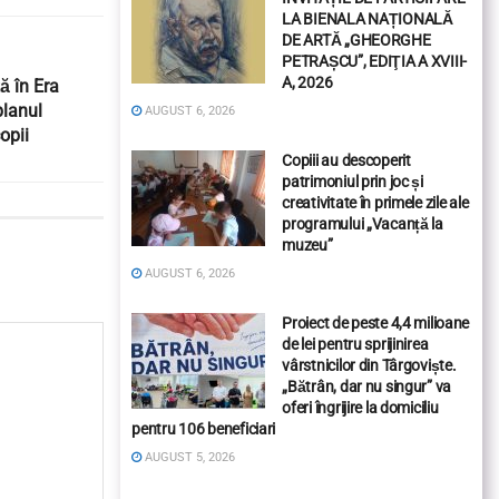
LA BIENALA NAȚIONALĂ
DE ARTĂ „GHEORGHE
PETRAȘCU”, EDIŢIA A XVIII-
A, 2026
ă în Era
planul
AUGUST 6, 2026
copii
Copiii au descoperit
patrimoniul prin joc și
creativitate în primele zile ale
programului „Vacanță la
muzeu”
AUGUST 6, 2026
Proiect de peste 4,4 milioane
de lei pentru sprijinirea
vârstnicilor din Târgoviște.
„Bătrân, dar nu singur” va
oferi îngrijire la domiciliu
pentru 106 beneficiari
AUGUST 5, 2026