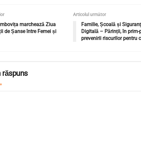
ior
Articolul următor
mbovița marchează Ziua
Familie, Școală și Siguranț
ții de Șanse între Femei și
Digitală – Părinții, în prim-
prevenirii riscurilor pentru 
 răspuns
*