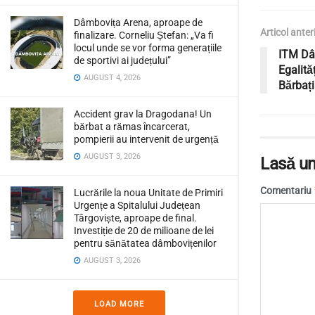
Dâmbovița Arena, aproape de
Articol anter
finalizare. Corneliu Ștefan: „Va fi
locul unde se vor forma generațiile
ITM Dâ
de sportivi ai județului”
Egalită
AUGUST 4, 2026
Bărbați
Accident grav la Dragodana! Un
bărbat a rămas încarcerat,
pompierii au intervenit de urgență
AUGUST 3, 2026
Lasă un
Comentariu
Lucrările la noua Unitate de Primiri
Urgențe a Spitalului Județean
Târgoviște, aproape de final.
Investiție de 20 de milioane de lei
pentru sănătatea dâmbovițenilor
AUGUST 3, 2026
LOAD MORE