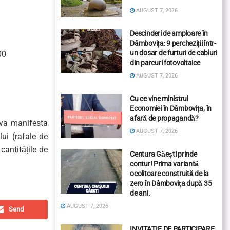
AUGUST 7, 2026
Descinderi de amploare în
Dâmbovița: 9 percheziții într-
un dosar de furturi de cabluri
00
din parcuri fotovoltaice
AUGUST 7, 2026
Cu ce vine ministrul
Economiei în Dâmbovița, în
afară de propagandă?
 va manifesta
AUGUST 7, 2026
lui (rafale de
antitățile de
Centura Găești prinde
contur! Prima variantă
ocolitoare construită de la
zero în Dâmbovița după 35
de ani.
AUGUST 7, 2026
Send
INVITAȚIE DE PARTICIPARE