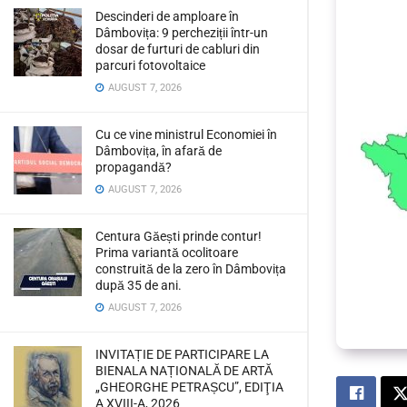
Descinderi de amploare în
Dâmbovița: 9 percheziții într-un
dosar de furturi de cabluri din
parcuri fotovoltaice
AUGUST 7, 2026
Cu ce vine ministrul Economiei în
Dâmbovița, în afară de
propagandă?
AUGUST 7, 2026
Centura Găești prinde contur!
Prima variantă ocolitoare
construită de la zero în Dâmbovița
după 35 de ani.
AUGUST 7, 2026
INVITAȚIE DE PARTICIPARE LA
BIENALA NAȚIONALĂ DE ARTĂ
„GHEORGHE PETRAȘCU”, EDIŢIA
A XVIII-A, 2026