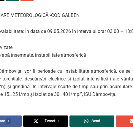
NARE METEOROLOGICĂ -COD GALBEN
 valabilitate: În data de 09.05.2026 în intervalul orar 03:00 – 13:
izate:
e apă însemnate, instabilitate atmosferică
 Dâmbovița, vor fi perioade cu instabilitate atmosferică, ce se
 torențiale, descărcări electrice și izolat intensificări ale vântu
) și grindină. În intervale scurte de timp sau prin acumulare c
 de 15…25 l/mp și izolat de 30…40 l/mp.”, ISU Dâmbovița.
are
1
Tweet
1
Send