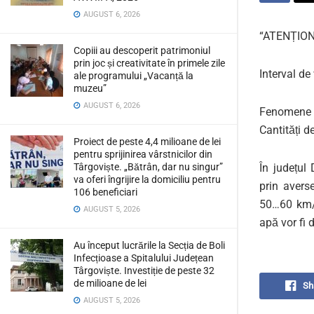
AUGUST 6, 2026
“ATENȚIO
Copiii au descoperit patrimoniul
prin joc și creativitate în primele zile
Interval de
ale programului „Vacanță la
muzeu”
AUGUST 6, 2026
Fenomene v
Cantități d
Proiect de peste 4,4 milioane de lei
pentru sprijinirea vârstnicilor din
Târgoviște. „Bătrân, dar nu singur”
În județul
va oferi îngrijire la domiciliu pentru
prin averse
106 beneficiari
50…60 km/h
AUGUST 5, 2026
apă vor fi
Au început lucrările la Secția de Boli
Infecțioase a Spitalului Județean
Târgoviște. Investiție de peste 32
de milioane de lei
Sh
AUGUST 5, 2026