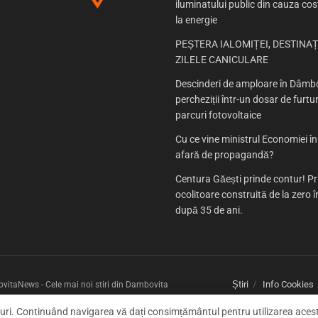
iluminatului public din cauza cost
la energie
PEȘTERA IALOMIȚEI, DESTINAȚ
ZILELE CANICULARE
Descinderi de amploare în Dâmbo
percheziții într-un dosar de furtur
parcuri fotovoltaice
Cu ce vine ministrul Economiei î
afară de propagandă?
Centura Găești prinde contur! P
ocolitoare construită de la zero
după 35 de ani.
Știri
Info Cookies
itaNews - Cele mai noi stiri din Dambovita
-uri. Continuând navigarea vă dați consimțământul pentru utilizarea aces