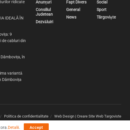
urilor ridicate
Anunțuri
Fapt Divers
Social
Consiliul
General
Sport
Judetean
News
Târgoviște
IA IDEALĂ ÎN
Dezvăluiri
vița: 9
i de cabluri din
n Dâmbovița, în
rima variantă
 în Dâmbovița
Politica de confidentialitate
Web Design | Creare Site Web Targoviste
tora.
Detalii
.
Accept