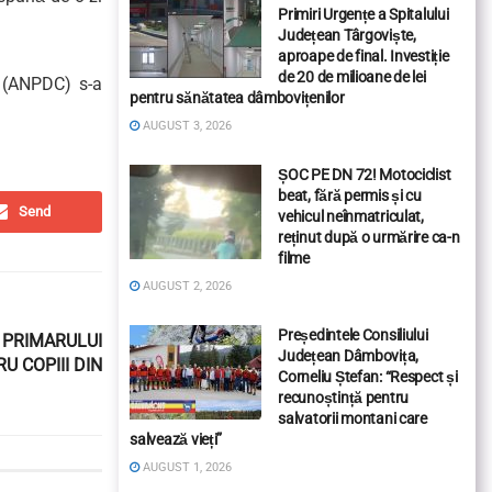
Primiri Urgențe a Spitalului
Județean Târgoviște,
aproape de final. Investiție
de 20 de milioane de lei
i (ANPDC) s-a
pentru sănătatea dâmbovițenilor
AUGUST 3, 2026
ȘOC PE DN 72! Motociclist
beat, fără permis și cu
Send
vehicul neînmatriculat,
reținut după o urmărire ca-n
filme
AUGUST 2, 2026
Președintele Consiliului
A PRIMARULUI
Județean Dâmbovița,
U COPIII DIN
Corneliu Ștefan: “Respect și
recunoștință pentru
salvatorii montani care
salvează vieți”
AUGUST 1, 2026