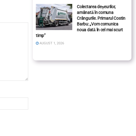
Colectarea deșeurilor,
amânată în comuna
Crângurile. Primarul Costin
Barbu: „Vom comunica
noua dată în cel mai scurt
timp”
AUGUST 1, 2026