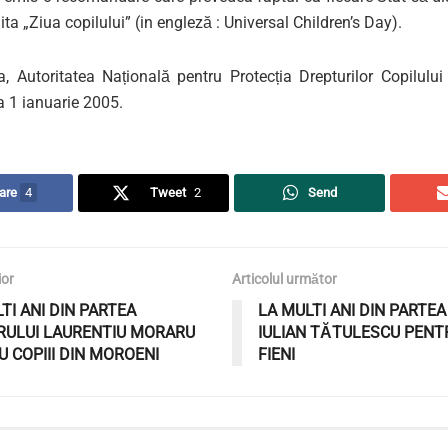
ta „Ziua copilului” (in engleză : Universal Children’s Day).
, Autoritatea Națională pentru Protecția Drepturilor Copilulu
la 1 ianuarie 2005.
are
4
Tweet
2
Send
ior
Articolul următor
TI ANI DIN PARTEA
LA MULTI ANI DIN PARTE
RULUI LAURENTIU MORARU
IULIAN TĂTULESCU PENTR
 COPIII DIN MOROENI
FIENI