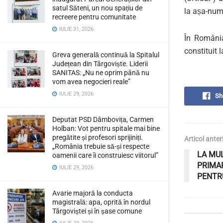
satul Săteni, un nou spațiu de
la așa-numi
recreere pentru comunitate
IULIE 31, 2026
În România
constituit 
Greva generală continuă la Spitalul
Județean din Târgoviște. Liderii
SANITAS: „Nu ne oprim până nu
vom avea negocieri reale”
IULIE 29, 2026
Sh
Deputat PSD Dâmbovița, Carmen
Holban: Vot pentru spitale mai bine
pregătite și profesori sprijiniți.
Articol anter
„România trebuie să-și respecte
LA MUL
oamenii care îi construiesc viitorul”
PRIMA
IULIE 29, 2026
PENTRU
Avarie majoră la conducta
magistrală: apa, oprită în nordul
Târgoviștei și în șase comune