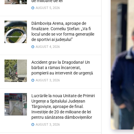
de milioane de lei
AUGUST 5, 2026
Dâmbovița Arena, aproape de
finalizare. Corneliu Ștefan: „Va fi
locul unde se vor forma generațiile
de sportivi ai județului”
AUGUST 4, 2026
Accident grav la Dragodana! Un
bărbat a rămas încarcerat,
pompierii au intervenit de urgență
AUGUST 3, 2026
Lucrările la noua Unitate de Primiri
Urgențe a Spitalului Județean
Târgoviște, aproape de final.
Investiție de 20 de milioane de lei
pentru sănătatea dâmbovițenilor
AUGUST 3, 2026