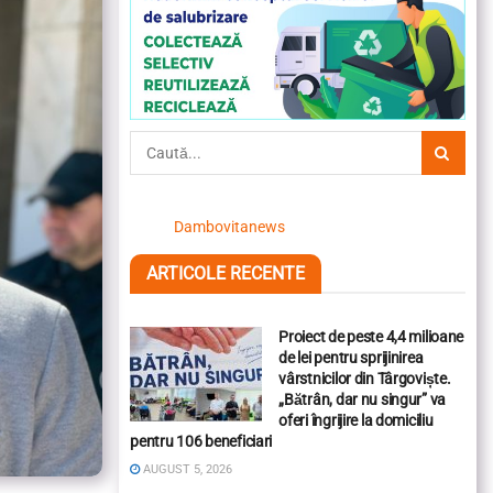
Dambovitanews
ARTICOLE RECENTE
Proiect de peste 4,4 milioane
de lei pentru sprijinirea
vârstnicilor din Târgoviște.
„Bătrân, dar nu singur” va
oferi îngrijire la domiciliu
pentru 106 beneficiari
AUGUST 5, 2026