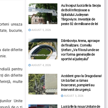
Au început lucrările la Secția
de Boli Infecțioase a
Spitalului Județean
Târgoviște. Investiție de
peste 32 de milioane de lei
Morteni ureaza
ate, bucurie,
AUGUST 5, 2026
Dâmbovița Arena, aproape
de finalizare. Corneliu
 date diferite
Ștefan: „Va fi locul unde se
vor forma generațiile de
unie.
sportivi ai județului”
AUGUST 4, 2026
ndială pentru
i din diferite
Accident grav la Dragodana!
Un bărbat a rămas
erință, multe
încarcerat, pompierii au
intervenit de urgență
AUGUST 3, 2026
iunilor Unite
Lucrările la noua Unitate de
spună de o zi