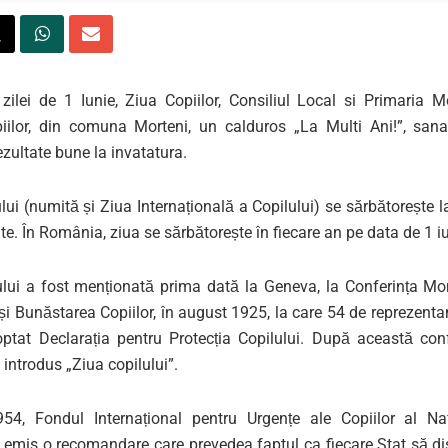
l zilei de 1 Iunie, Ziua Copiilor, Consiliul Local si Primaria 
piilor, din comuna Morteni, un calduros „La Multi Ani!”, sanat
rezultate bune la invatatura.
lui (numită și Ziua Internațională a Copilului) se sărbătorește la
erite. În România, ziua se sărbătorește în fiecare an pe data de 1 i
ului a fost menționată prima dată la Geneva, la Conferința Mo
și Bunăstarea Copiilor, în august 1925, la care 54 de reprezentanț
optat Declarația pentru Protecția Copilului. După această conf
introdus „Ziua copilului”.
54, Fondul Internațional pentru Urgențe ale Copiilor al Naț
 emis o recomandare care prevedea faptul ca fiecare Stat să di