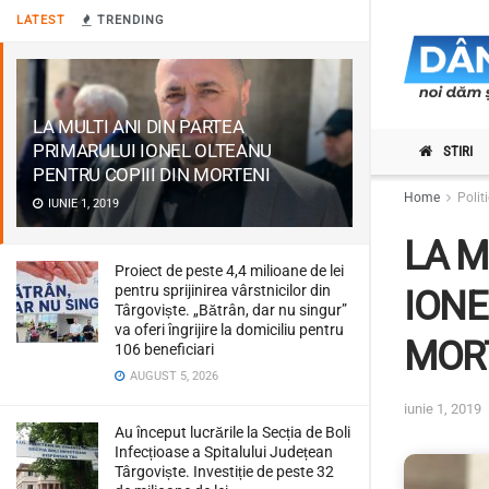
LATEST
TRENDING
LA MULTI ANI DIN PARTEA
PRIMARULUI IONEL OLTEANU
STIRI
PENTRU COPIII DIN MORTENI
Home
Polit
IUNIE 1, 2019
LA M
Proiect de peste 4,4 milioane de lei
pentru sprijinirea vârstnicilor din
IONE
Târgoviște. „Bătrân, dar nu singur”
va oferi îngrijire la domiciliu pentru
MOR
106 beneficiari
AUGUST 5, 2026
iunie 1, 2019
Au început lucrările la Secția de Boli
Infecțioase a Spitalului Județean
Târgoviște. Investiție de peste 32