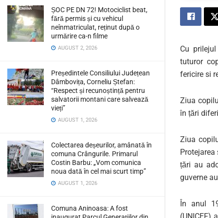
ȘOC PE DN 72! Motociclist beat,
fără permis și cu vehicul
neînmatriculat, reținut după o
urmărire ca-n filme
Cu prileju
AUGUST 2, 2026
tuturor co
Președintele Consiliului Județean
fericire si 
Dâmbovița, Corneliu Ștefan:
“Respect și recunoștință pentru
salvatorii montani care salvează
Ziua copilu
vieți”
în țări dif
AUGUST 1, 2026
Ziua copil
Colectarea deșeurilor, amânată în
Protejarea 
comuna Crângurile. Primarul
Costin Barbu: „Vom comunica
țări au ad
noua dată în cel mai scurt timp”
guverne au 
AUGUST 1, 2026
În anul 19
Comuna Aninoasa: A fost
(UNICEF) a
inaugurat Parcul Generațiilor din