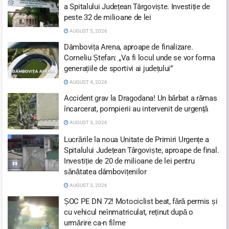
a Spitalului Județean Târgoviște. Investiție de
peste 32 de milioane de lei
AUGUST 5, 2026
Dâmbovița Arena, aproape de finalizare.
Corneliu Ștefan: „Va fi locul unde se vor forma
generațiile de sportivi ai județului”
AUGUST 4, 2026
Accident grav la Dragodana! Un bărbat a rămas
încarcerat, pompierii au intervenit de urgență
AUGUST 3, 2026
Lucrările la noua Unitate de Primiri Urgențe a
Spitalului Județean Târgoviște, aproape de final.
Investiție de 20 de milioane de lei pentru
sănătatea dâmbovițenilor
AUGUST 3, 2026
ȘOC PE DN 72! Motociclist beat, fără permis și
cu vehicul neînmatriculat, reținut după o
urmărire ca-n filme