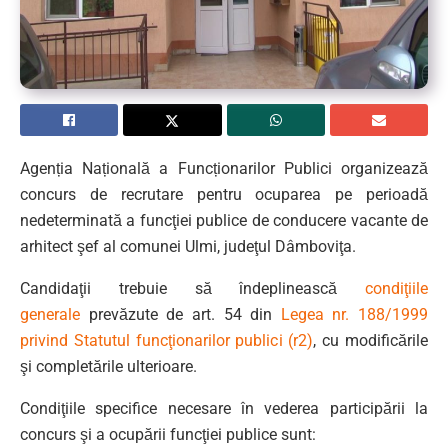
Agenția Națională a Funcționarilor Publici organizează
concurs de recrutare pentru ocuparea pe perioadă
nedeterminată a funcţiei publice de conducere vacante de
arhitect şef al comunei Ulmi, judeţul Dâmboviţa.
Candidaţii trebuie să îndeplinească
condiţiile
generale
prevăzute de art. 54 din
Legea nr. 188/1999
privind Statutul funcţionarilor publici (r2)
, cu modificările
şi completările ulterioare.
Condiţiile specifice necesare în vederea participării la
concurs şi a ocupării funcţiei publice sunt: