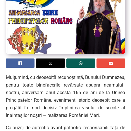
Mulțumind, cu
deosebită
recunoștință
,
Bunului Dumnezeu
,
pentru toate binefacerile revărsate asupra neamului
nostru
, aniversăm anul acesta
165 de ani de la Unirea
Principatelor Române
, eveniment istoric deosebit care a
pregătit în mod decisiv împlinirea visului de secole al
înaintașilor noștri
–
realizarea
Români
ei
Mar
i
.
Călăuziți de autentic avânt patriotic, responsabili față de