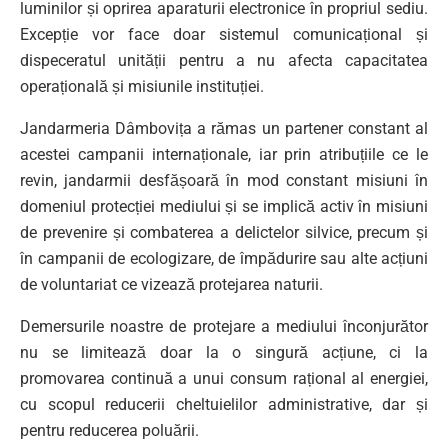
luminilor și oprirea aparaturii electronice în propriul sediu.
Excepție vor face doar sistemul comunicațional și
dispeceratul unității pentru a nu afecta capacitatea
operațională și misiunile instituției.
Jandarmeria Dâmbovița a rămas un partener constant al
acestei campanii internaționale, iar prin atribuțiile ce le
revin, jandarmii desfășoară în mod constant misiuni în
domeniul protecției mediului și se implică activ în misiuni
de prevenire și combaterea a delictelor silvice, precum și
în campanii de ecologizare, de împădurire sau alte acțiuni
de voluntariat ce vizează protejarea naturii.
Demersurile noastre de protejare a mediului înconjurător
nu se limitează doar la o singură acțiune, ci la
promovarea continuă a unui consum rațional al energiei,
cu scopul reducerii cheltuielilor administrative, dar și
pentru reducerea poluării.