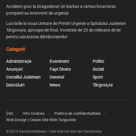
Accident grav la Dragodana! Un bărbat a rămas încarcerat,
pompierii au intervenit de urgență
Lucrările la noua Unitate de Primiri Urgențe a Spitalului Județean
Târgoviște, aproape de final. Investiție de 20 de milioane de lei
pentru sănătatea dâmbovițenilor
Categorii
Administrație
Eveniment
Politic
Anunțuri
Fapt Divers
Social
Consiliul Judetean
General
Sport
Dezvăluiri
News
Târgoviște
Știri
Info Cookies
Politica de confidentialitate
Web Design | Creare Site Web Targoviste
© 2019 DambovitaNews - Cele mai noi stiri din Dambovita