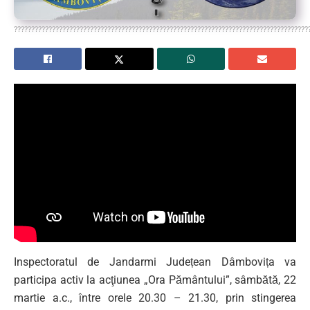
?????????????????????????????????????????????????????????????????????????????????????
Inspectoratul de Jandarmi Județean Dâmbovița va
participa activ la acţiunea „Ora Pământului”, sâmbătă, 22
martie a.c., între orele 20.30 – 21.30, prin stingerea