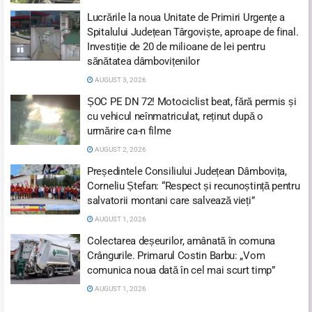
Lucrările la noua Unitate de Primiri Urgențe a
Spitalului Județean Târgoviște, aproape de final.
Investiție de 20 de milioane de lei pentru
sănătatea dâmbovițenilor
AUGUST 3, 2026
ȘOC PE DN 72! Motociclist beat, fără permis și
cu vehicul neînmatriculat, reținut după o
urmărire ca-n filme
AUGUST 2, 2026
Președintele Consiliului Județean Dâmbovița,
Corneliu Ștefan: “Respect și recunoștință pentru
salvatorii montani care salvează vieți”
AUGUST 1, 2026
Colectarea deșeurilor, amânată în comuna
Crângurile. Primarul Costin Barbu: „Vom
comunica noua dată în cel mai scurt timp”
AUGUST 1, 2026