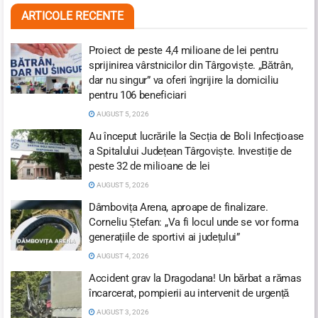
ARTICOLE RECENTE
Proiect de peste 4,4 milioane de lei pentru
sprijinirea vârstnicilor din Târgoviște. „Bătrân,
dar nu singur” va oferi îngrijire la domiciliu
pentru 106 beneficiari
AUGUST 5, 2026
Au început lucrările la Secția de Boli Infecțioase
a Spitalului Județean Târgoviște. Investiție de
peste 32 de milioane de lei
AUGUST 5, 2026
Dâmbovița Arena, aproape de finalizare.
Corneliu Ștefan: „Va fi locul unde se vor forma
generațiile de sportivi ai județului”
AUGUST 4, 2026
Accident grav la Dragodana! Un bărbat a rămas
încarcerat, pompierii au intervenit de urgență
AUGUST 3, 2026