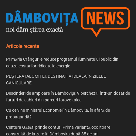
Articole recente
Primăria Crângurile reduce programul iluminatului public din
cauza costurilor ridicate la energie
PEȘTERA IALOMIȚEI, DESTINAȚIA IDEALĂ ÎN ZILELE
CANICULARE
Descinderi de amploare în Dâmbovița: 9 percheziții într-un dosar de
furturi de cabluri din parcuri fotovoltaice
Cu ce vine ministrul Economiei în Dâmbovița, în afară de
propagandă?
Centura Găești prinde contur! Prima variantă ocolitoare
construită de la zero în Dâmbovița după 35 de ani.