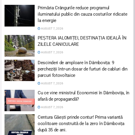
Primăria Crângurile reduce programul
iluminatului public din cauza costurilor ridicate
la energie
AUGUST 7, 2026
PEȘTERA IALOMIȚEI, DESTINAȚIA IDEALĂ ÎN
ZILELE CANICULARE
AUGUST 7, 2026
Descinderi de amploare în Dâmbovița: 9
percheziții într-un dosar de furturi de cabluri din
parcuri fotovoltaice
AUGUST 7, 2026
Cu ce vine ministrul Economiei în Dâmbovița, în
afară de propagandă?
AUGUST 7, 2026
Centura Găești prinde contur! Prima variantă
ocolitoare construită de la zero în Dâmbovița
după 35 de ani.