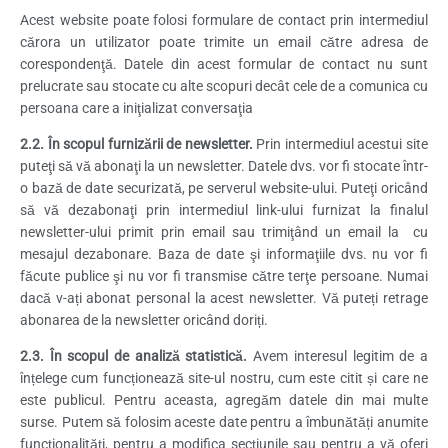
Acest website poate folosi formulare de contact prin intermediul
cărora un utilizator poate trimite un email către adresa de
corespondenţă. Datele din acest formular de contact nu sunt
prelucrate sau stocate cu alte scopuri decât cele de a comunica cu
persoana care a iniţializat conversaţia
2.2. În scopul furnizării de newsletter.
Prin intermediul acestui site
puteţi să vă abonaţi la un newsletter. Datele dvs. vor fi stocate într-
o bază de date securizată, pe serverul website-ului. Puteţi oricând
să vă dezabonaţi prin intermediul link-ului furnizat la finalul
newsletter-ului primit prin email sau trimiţând un email la cu
mesajul dezabonare. Baza de date şi informaţiile dvs. nu vor fi
făcute publice şi nu vor fi transmise către terţe persoane. Numai
dacă v-ați abonat personal la acest newsletter. Vă puteți retrage
abonarea de la newsletter oricând doriți.
2.3. În scopul de analiză statistică.
Avem interesul legitim de a
înțelege cum funcționează site-ul nostru, cum este citit și care ne
este publicul. Pentru aceasta, agregăm datele din mai multe
surse. Putem să folosim aceste date pentru a îmbunătăți anumite
funcționalități, pentru a modifica secțiunile sau pentru a vă oferi