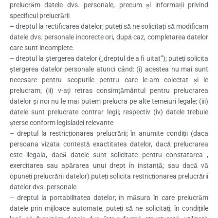
prelucrăm datele dvs. personale, precum și informații privind
specificul prelucrării
– dreptul la rectificarea datelor; puteți să ne solicitați să modificam
datele dvs. personale incorecte ori, după caz, completarea datelor
care sunt incomplete.
– dreptul la ștergerea datelor („dreptul de a fi uitat”); puteți solicita
ștergerea datelor personale atunci când: (i) acestea nu mai sunt
necesare pentru scopurile pentru care le-am colectat și le
prelucram; (ii) v-ați retras consimțământul pentru prelucrarea
datelor și noi nu le mai putem prelucra pe alte temeiuri legale; (iii)
datele sunt prelucrate contrar legii; respectiv (iv) datele trebuie
șterse conform legislației relevante
– dreptul la restricționarea prelucrării; în anumite condiții (daca
persoana vizata contestă exactitatea datelor, dacă prelucrarea
este ilegala, dacă datele sunt solicitate pentru constatarea ,
exercitarea sau apărarea unui drept în instanță; sau dacă vă
opuneți prelucrării datelor) puteți solicita restricționarea prelucrării
datelor dvs. personale
– dreptul la portabilitatea datelor; în măsura în care prelucrăm
datele prin mijloace automate, puteți să ne solicitați, în condițiile