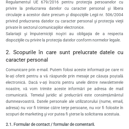
Regulamentul UE 679/2016 pentru protecţia persoanelor cu
privire la prelucrarea datelor cu caracter personal şi libera
circulaţie a acestor date precum şi dispoziţiile Legii nr. 506/2004
privind prelucrarea datelor cu caracter personal şi protecţia vieţii
private în sectorul comunicaţiilor electronice.
Salariaţii şi împuterniciţii noştri au obligaţia de a respecta
dispoziţiile cu privire la protecţia datelor conform normelor legale.
2. Scopurile în care sunt prelucrate datele cu
caracter personal
Comunicare prin e-mail. Putem folosi aceste informații pe care ni
le-ați oferit pentru a vă răspunde prin mesaje pe căsuța poștală
electronică. Dacă v-ați înscris pentru unele dintre newsletterele
noastre, vă vom trimite aceste informări pe adresa de mail
comunicată. Temeiul juridic al prelucrării este consimțământul
dumneavoastră. Datele personale ale utilizatorului (nume, email,
adresa) nu vor fi trimise către terţe persoane, nu vor fi folosite în
scopuri de marketing şi vor putea fi şterse la solicitarea acestuia.
2.1. Formular de contact / formular de comentarii.