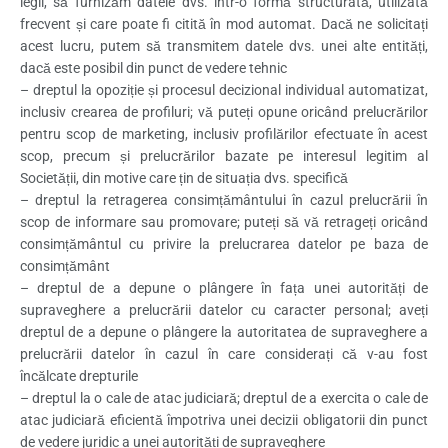
legii, să furnizăm datele dvs. într-o formă structurată, utilizată
frecvent și care poate fi citită în mod automat. Dacă ne solicitați
acest lucru, putem să transmitem datele dvs. unei alte entități,
dacă este posibil din punct de vedere tehnic
– dreptul la opoziție și procesul decizional individual automatizat,
inclusiv crearea de profiluri; vă puteți opune oricând prelucrărilor
pentru scop de marketing, inclusiv profilărilor efectuate în acest
scop, precum și prelucrărilor bazate pe interesul legitim al
Societății, din motive care țin de situația dvs. specifică
– dreptul la retragerea consimțământului în cazul prelucrării în
scop de informare sau promovare; puteți să vă retrageți oricând
consimțământul cu privire la prelucrarea datelor pe baza de
consimțământ
– dreptul de a depune o plângere în fața unei autorități de
supraveghere a prelucrării datelor cu caracter personal; aveți
dreptul de a depune o plângere la autoritatea de supraveghere a
prelucrării datelor în cazul în care considerați că v-au fost
încălcate drepturile
– dreptul la o cale de atac judiciară; dreptul de a exercita o cale de
atac judiciară eficientă împotriva unei decizii obligatorii din punct
de vedere juridic a unei autorități de supraveghere