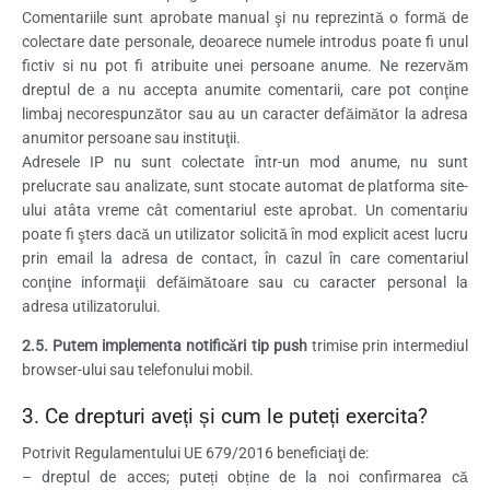
Comentariile sunt aprobate manual şi nu reprezintă o formă de
colectare date personale, deoarece numele introdus poate fi unul
fictiv si nu pot fi atribuite unei persoane anume. Ne rezervăm
dreptul de a nu accepta anumite comentarii, care pot conţine
limbaj necorespunzător sau au un caracter defăimător la adresa
anumitor persoane sau instituţii.
Adresele IP nu sunt colectate într-un mod anume, nu sunt
prelucrate sau analizate, sunt stocate automat de platforma site-
ului atâta vreme cât comentariul este aprobat. Un comentariu
poate fi şters dacă un utilizator solicită în mod explicit acest lucru
prin email la adresa de contact, în cazul în care comentariul
conţine informaţii defăimătoare sau cu caracter personal la
adresa utilizatorului.
2.5. Putem implementa notificări tip push
trimise prin intermediul
browser-ului sau telefonului mobil.
3. Ce drepturi aveți și cum le puteți exercita?
Potrivit Regulamentului UE 679/2016 beneficiaţi de:
– dreptul de acces; puteți obține de la noi confirmarea că