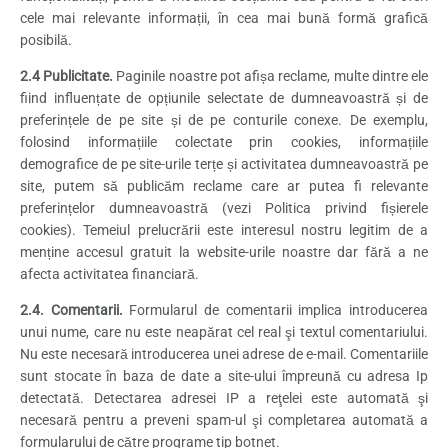
cele mai relevante informații, în cea mai bună formă grafică
posibilă.
2.4 Publicitate.
Paginile noastre pot afișa reclame, multe dintre ele
fiind influențate de opțiunile selectate de dumneavoastră și de
preferințele de pe site și de pe conturile conexe. De exemplu,
folosind informațiile colectate prin cookies, informațiile
demografice de pe site-urile terțe și activitatea dumneavoastră pe
site, putem să publicăm reclame care ar putea fi relevante
preferințelor dumneavoastră (vezi Politica privind fișierele
cookies). Temeiul prelucrării este interesul nostru legitim de a
menține accesul gratuit la website-urile noastre dar fără a ne
afecta activitatea financiară.
2.4. Comentarii.
Formularul de comentarii implica introducerea
unui nume, care nu este neapărat cel real şi textul comentariului.
Nu este necesară introducerea unei adrese de e-mail. Comentariile
sunt stocate în baza de date a site-ului împreună cu adresa Ip
detectată. Detectarea adresei IP a reţelei este automată şi
necesară pentru a preveni spam-ul şi completarea automată a
formularului de către programe tip botnet.