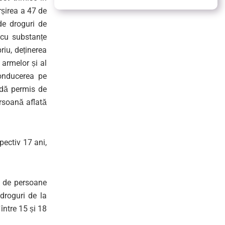
rșirea a 47 de
 de droguri de
 cu substanțe
riu, deținerea
 armelor și al
conducerea pe
edă permis de
rsoană aflată
pectiv 17 ani,
8 de persoane
droguri de la
între 15 și 18