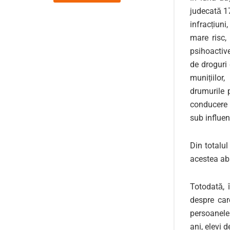
judecată 17
infracțiuni
mare risc,
psihoactiv
de droguri
munițiilor
drumurile 
conducere 
sub influen
Din totalul
acestea ab
Totodată, 
despre car
persoanele 
ani, elevi d