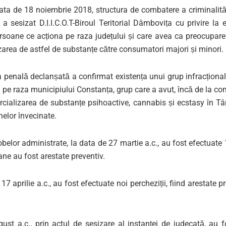
data de 18 noiembrie 2018, structura de combatere a criminalită
 sesizat D.I.I.C.O.T-Biroul Teritorial Dâmbovița cu privire la 
rsoane ce acționa pe raza județului și care avea ca preocupare 
area de astfel de substanțe către consumatori majori și minori.
a penală declanșată a confirmat existența unui grup infracționa
i pe raza municipiului Constanța, grup care a avut, încă de la cons
cializarea de substanțe psihoactive, cannabis și ecstasy în Târ
elor învecinate.
belor administrate, la data de 27 martie a.c., au fost efectuate 1
ane au fost arestate preventiv.
17 aprilie a.c., au fost efectuate noi percheziții, fiind arestate p
ust a.c., prin actul de sesizare al instanței de judecată, au f