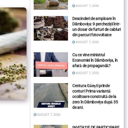
AUGUST 7, 2026
Descinderi de amploare în
Dâmbovița: 9 percheziții într-
un dosar de furturi de cabluri
din parcuri fotovoltaice
AUGUST 7, 2026
Cu ce vine ministrul
Economiei în Dâmbovița, în
afară de propagandă?
AUGUST 7, 2026
Centura Găești prinde
contur! Prima variantă
ocolitoare construită de la
zero în Dâmbovița după 35
de ani.
AUGUST 7, 2026
INVITAȚIE DE PARTICIPARE