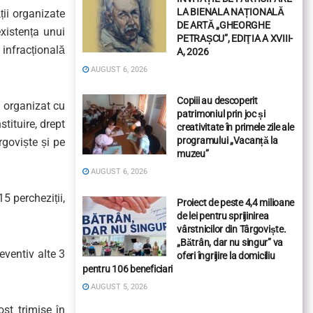
LA BIENALA NAȚIONALĂ
ții organizate
DE ARTĂ „GHEORGHE
existența unui
PETRAȘCU”, EDIŢIA A XVIII-
infracțională
A, 2026
AUGUST 6, 2026
Copiii au descoperit
l organizat cu
patrimoniul prin joc și
tituire, drept
creativitate în primele zile ale
programului „Vacanță la
goviște și pe
muzeu”
AUGUST 6, 2026
5 percheziții,
Proiect de peste 4,4 milioane
de lei pentru sprijinirea
vârstnicilor din Târgoviște.
„Bătrân, dar nu singur” va
reventiv alte 3
oferi îngrijire la domiciliu
pentru 106 beneficiari
AUGUST 5, 2026
ost trimise în