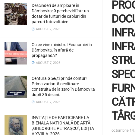
PROC
Descinderi de amploare în
Dâmbovița: 9 percheziții într-un
DOCU
dosar de furturi de cabluri din
parcuri fotovoltaice
INFR
AUGUST 7, 2026
INFR
Cu ce vine ministrul Economiei în
Dâmbovița, în afară de
propagandă?
STRU
AUGUST 7, 2026
SPEC
Centura Găești prinde contur!
Prima variantă ocolitoare
FURN
construită de la zero în Dâmbovița
după 35 de ani.
CĂTR
AUGUST 7, 2026
TÂRG
INVITAȚIE DE PARTICIPARE LA
BIENALA NAȚIONALĂ DE ARTĂ
„GHEORGHE PETRAȘCU”, EDIŢIA
octombrie 14,
A XVIII-A, 2026