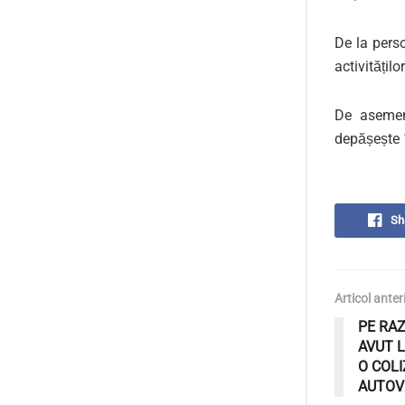
De la perso
activitățilo
De asemene
depășește 
Sh
Articol anter
PE RAZ
AVUT 
O COLI
AUTOV