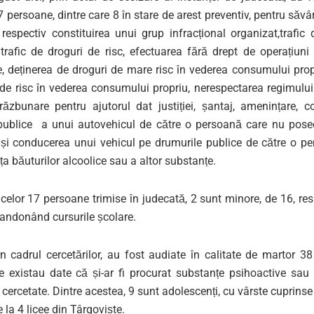
 persoane, dintre care 8 în stare de arest preventiv, pentru săvâ
, respectiv constituirea unui grup infracțional organizat,trafic
 trafic de droguri de risc, efectuarea fără drept de operațiuni
e, deținerea de droguri de mare risc în vederea consumului prop
 de risc în vederea consumului propriu, nerespectarea regimului
, răzbunare pentru ajutorul dat justiției, șantaj, amenințare, 
publice a unui autovehicul de către o persoană care nu pos
și conducerea unui vehicul pe drumurile publice de către o pe
ța băuturilor alcoolice sau a altor substanțe.
 celor 17 persoane trimise în judecată, 2 sunt minore, de 16, res
andonând cursurile școlare.
în cadrul cercetărilor, au fost audiate în calitate de martor 3
e existau date că și-ar fi procurat substanțe psihoactive sau 
cercetate. Dintre acestea, 9 sunt adolescenți, cu vârste cuprinse 
e la 4 licee din Târgoviște.