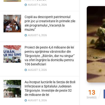
AUGUST 6, 2026
Copiii au descoperit patrimoniul
prin joc și creativitate în primele zile
ale programului „Vacanță la
muzeu”
AUGUST 6, 2026
Proiect de peste 4,4 milioane de lei
pentru sprijinirea vârstnicilor din
Târgoviște. „Bătrân, dar nu singur”
va oferi îngrijire la domiciliu pentru
106 beneficiari
AUGUST 5, 2026
Au început lucrările la Secția de Boli
Infecțioase a Spitalului Județean
Târgoviște. Investiție de peste 32
13
de milioane de lei
SHARES
AUGUST 5, 2026