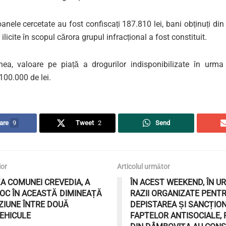
anele cercetate au fost confiscați 187.810 lei, bani obținuți di
r ilicite în scopul cărora grupul infracțional a fost constituit.
a, valoare pe piață a drogurilor indisponibilizate în urma 
100.000 de lei.
are
9
Tweet
2
Send
ior
Articolul următor
A COMUNEI CREVEDIA, A
ÎN ACEST WEEKEND, ÎN U
LOC ÎN ACEASTĂ DIMINEAȚĂ
RAZII ORGANIZATE PENT
ZIUNE ÎNTRE DOUĂ
DEPISTAREA ȘI SANCȚIO
EHICULE
FAPTELOR ANTISOCIALE, P