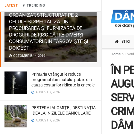
ACTIVITATEA INFRACȚIONALĂ A
LATEST
TRENDING
UNUI GRUP INFRACȚIONAL
ORGANIZAT, STRUCTURAT PE 2
CELULE ȘI SPECIALIZAT ÎN
PROCURAREA ȘI FURNIZAREA DE
DROGURI DE RISC CĂTRE DIVERȘI
CONSUMATORI DIN TÂRGOVIȘTE ȘI
STIRI
DOICEȘTI
Home
Even
OCTOMBRIE 14, 2019
ÎN P
Primăria Crângurile reduce
programul iluminatului public din
AUGU
cauza costurilor ridicate la energie
AUGUST 7, 2026
SERV
PEȘTERA IALOMIȚEI, DESTINAȚIA
CRIM
IDEALĂ ÎN ZILELE CANICULARE
AUGUST 7, 2026
DÂMB