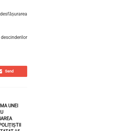
n desfășurarea
descinderilor
Send
RMA UNEI
RU
NAREA
OLIȚIȘTII