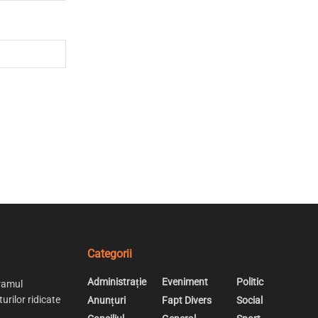
Categorii
Administrație
Eveniment
Politic
ramul
urilor ridicate
Anunțuri
Fapt Divers
Social