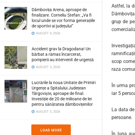
Astfel, la 
Dâmbovița Arena, aproape de
Dâmbovița a
finalizare. Corneliu Ștefan: „Va fi
locul unde se vor forma generațiile
grup de pe
de sportivi ai județului”
comercializ
AUGUST 4, 2026
Investigați
Accident grav la Dragodana! Un
ramnificați
bărbat a rămas încarcerat,
pompierii au intervenit de urgență
scop comer
AUGUST 3, 2026
raza comun
Lucrările la noua Unitate de Primiri
În urma pro
Urgențe a Spitalului Județean
iar 5 perso
Târgoviște, aproape de final.
Investiție de 20 de milioane de lei
pentru sănătatea dâmbovițenilor
La data de 
AUGUST 3, 2026
persoane.
LOAD MORE
În luna aug