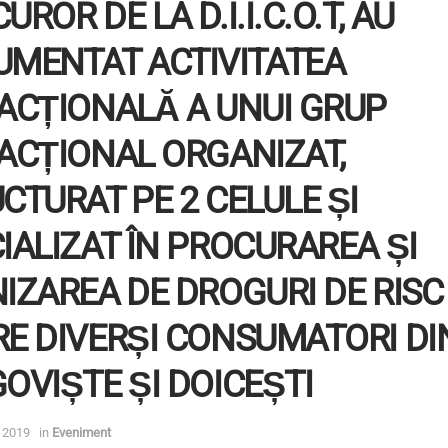
UROR DE LA D.I.I.C.O.T, AU
MENTAT ACTIVITATEA
ACȚIONALĂ A UNUI GRUP
ACȚIONAL ORGANIZAT,
CTURAT PE 2 CELULE ȘI
IALIZAT ÎN PROCURAREA ȘI
IZAREA DE DROGURI DE RISC
E DIVERȘI CONSUMATORI DI
OVIȘTE ȘI DOICEȘTI
 2019
in
Eveniment