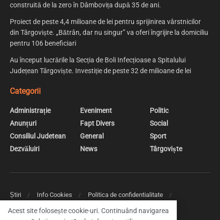
construită de la zero în Dâmbovița după 35 de ani.
Proiect de peste 4,4 milioane de lei pentru sprijinirea vârstnicilor
din Târgoviște. „Bătrân, dar nu singur” va oferi îngrijire la domiciliu
pentru 106 beneficiari
Au început lucrările la Secția de Boli Infecțioase a Spitalului
Județean Târgoviște. Investiție de peste 32 de milioane de lei
Categorii
Administrație
Eveniment
Politic
Anunțuri
Fapt Divers
Social
Consiliul Judetean
General
Sport
Dezvăluiri
News
Târgoviște
Știri
Info Cookies
Politica de confidentialitate
Web Design | Creare Site Web Targoviste
Acest site folosește cookie-uri. Continuând navigarea