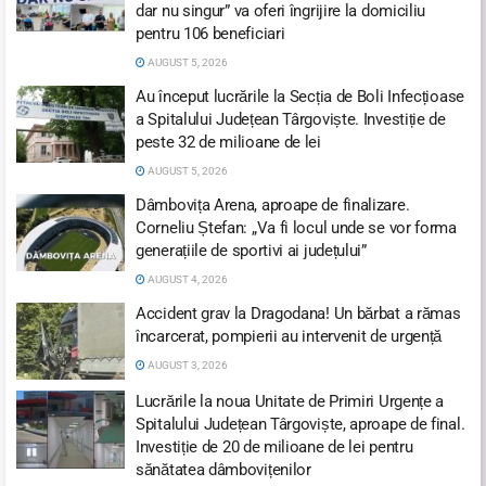
dar nu singur” va oferi îngrijire la domiciliu
pentru 106 beneficiari
AUGUST 5, 2026
Au început lucrările la Secția de Boli Infecțioase
a Spitalului Județean Târgoviște. Investiție de
peste 32 de milioane de lei
AUGUST 5, 2026
Dâmbovița Arena, aproape de finalizare.
Corneliu Ștefan: „Va fi locul unde se vor forma
generațiile de sportivi ai județului”
AUGUST 4, 2026
Accident grav la Dragodana! Un bărbat a rămas
încarcerat, pompierii au intervenit de urgență
AUGUST 3, 2026
Lucrările la noua Unitate de Primiri Urgențe a
Spitalului Județean Târgoviște, aproape de final.
Investiție de 20 de milioane de lei pentru
sănătatea dâmbovițenilor