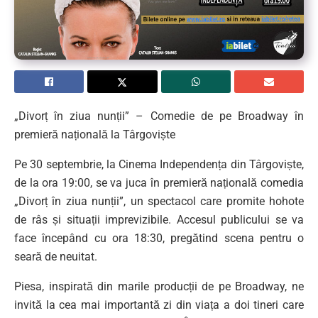
„Divorț în ziua nunții” – Comedie de pe Broadway în
premieră națională la Târgoviște
Pe 30 septembrie, la Cinema Independența din Târgoviște,
de la ora 19:00, se va juca în premieră națională comedia
„Divorț în ziua nunții”, un spectacol care promite hohote
de râs și situații imprevizibile. Accesul publicului se va
face începând cu ora 18:30, pregătind scena pentru o
seară de neuitat.
Piesa, inspirată din marile producții de pe Broadway, ne
invită la cea mai importantă zi din viața a doi tineri care