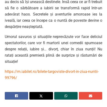
au decis să își unească destinele. Însă ceea ce ar fi trebuit
să fie o sărbătoare a iubirii se transformă rapid într-un
adevărat haos. Secretele și aventurile amoroase ies la
iveală, iar ceea ce începe ca o nuntă de poveste devine o
despărțire neașteptată.
Umorul savuros și situațiile neprevăzute vor face deliciul
spectatorilor, care vor fi martorii unei comedii spumoase
despre relații, iubire și… divorț, chiar în ziua nunții! Nu
ratați această premieră plină de surprize și răsturnări de
situație!
https://m.iabilet.ro/bilete-targoviste-divort-in-ziua-nuntii-
99796/