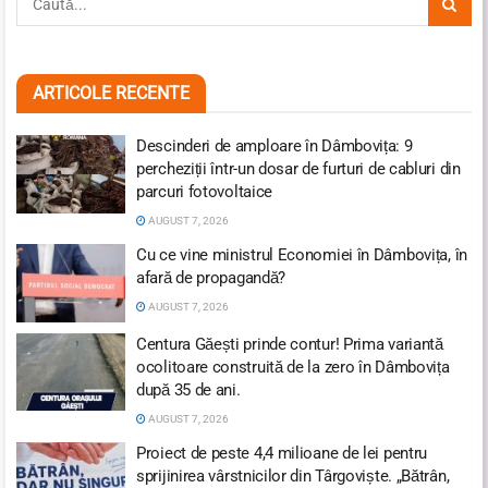
ARTICOLE RECENTE
Descinderi de amploare în Dâmbovița: 9
percheziții într-un dosar de furturi de cabluri din
parcuri fotovoltaice
AUGUST 7, 2026
Cu ce vine ministrul Economiei în Dâmbovița, în
afară de propagandă?
AUGUST 7, 2026
Centura Găești prinde contur! Prima variantă
ocolitoare construită de la zero în Dâmbovița
după 35 de ani.
AUGUST 7, 2026
Proiect de peste 4,4 milioane de lei pentru
sprijinirea vârstnicilor din Târgoviște. „Bătrân,