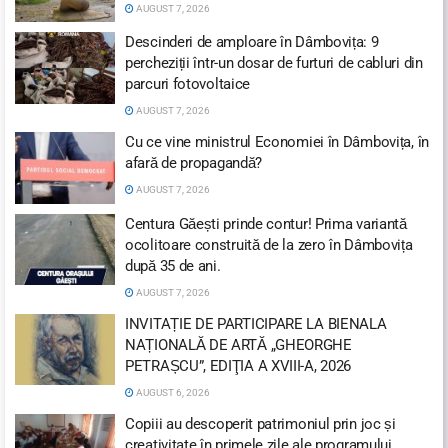
AUGUST 7, 2026
Descinderi de amploare în Dâmbovița: 9
percheziții într-un dosar de furturi de cabluri din
parcuri fotovoltaice
AUGUST 7, 2026
Cu ce vine ministrul Economiei în Dâmbovița, în
afară de propagandă?
AUGUST 7, 2026
Centura Găești prinde contur! Prima variantă
ocolitoare construită de la zero în Dâmbovița
după 35 de ani.
AUGUST 7, 2026
INVITAȚIE DE PARTICIPARE LA BIENALA
NAȚIONALĂ DE ARTĂ „GHEORGHE
PETRAȘCU”, EDIŢIA A XVIII-A, 2026
AUGUST 6, 2026
Copiii au descoperit patrimoniul prin joc și
creativitate în primele zile ale programului