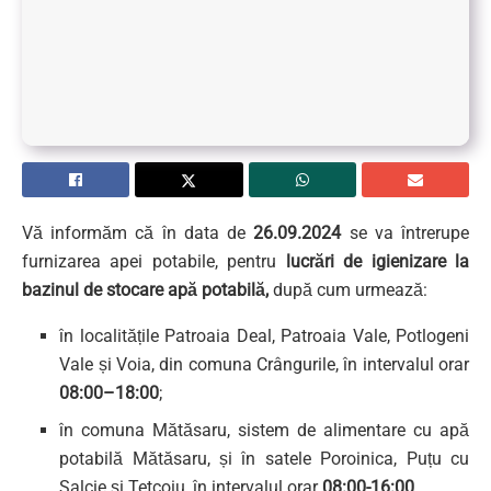
Vă informăm că în data de
26.09.2024
se va întrerupe
furnizarea apei potabile, pentru
lucrări de igienizare la
bazinul de stocare apă potabilă,
după cum urmează:
în localitățile Patroaia Deal, Patroaia Vale, Potlogeni
Vale și Voia, din comuna Crângurile, în intervalul orar
08:00–18:00
;
în comuna Mătăsaru, sistem de alimentare cu apă
potabilă Mătăsaru, și în satele Poroinica, Puțu cu
Salcie și Tetcoiu, în intervalul orar
08:00-16:00
.