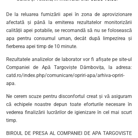
De la reluarea furnizării apei în zona de aprovizionare
afectată și până la emiterea rezultatelor monitorizării
calității apei potabile, se recomandă să nu se folosească
apa pentru consumul uman, decât după limpezirea și
fierberea apei timp de 10 minute.
Rezultatele analizelor de laborator vor fi afișate pe site-ul
Companiei de Apă Targoviște Dâmbovița, la adresa:
catd.ro/index.php/comunicare/opriri-apa/arhiva-opriri-
apa.
Ne cerem scuze pentru disconfortul creat și vă asiguram
că echipele noastre depun toate eforturile necesare în
vederea finalizării lucrărilor de igienizare în cel mai scurt
timp.
BIROUL DE PRESA AL COMPANIEI DE APA TARGOVISTE