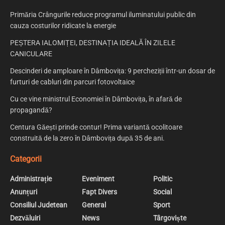
Primăria Crângurile reduce programul iluminatului public din
cauza costurilor ridicate la energie
PEȘTERA IALOMIȚEI, DESTINAȚIA IDEALĂ ÎN ZILELE
CANICULARE
Descinderi de amploare în Dâmbovița: 9 percheziții într-un dosar de
furturi de cabluri din parcuri fotovoltaice
Cu ce vine ministrul Economiei în Dâmbovița, în afară de
propagandă?
Centura Găești prinde contur! Prima variantă ocolitoare
construită de la zero în Dâmbovița după 35 de ani.
Categorii
Administrație
Eveniment
Politic
Anunțuri
Fapt Divers
Social
Consiliul Judetean
General
Sport
Dezvăluiri
News
Târgoviște