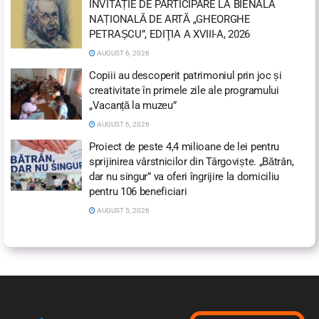
INVITAȚIE DE PARTICIPARE LA BIENALA
NAȚIONALĂ DE ARTĂ „GHEORGHE
PETRAȘCU”, EDIŢIA A XVIII-A, 2026
AUGUST 6, 2026
Copiii au descoperit patrimoniul prin joc și
creativitate în primele zile ale programului
„Vacanță la muzeu”
AUGUST 6, 2026
Proiect de peste 4,4 milioane de lei pentru
sprijinirea vârstnicilor din Târgoviște. „Bătrân,
dar nu singur” va oferi îngrijire la domiciliu
pentru 106 beneficiari
AUGUST 5, 2026