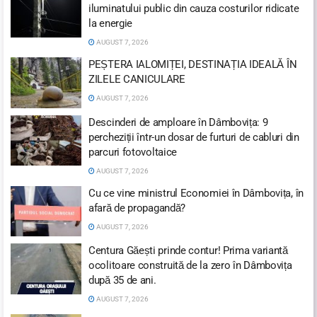
iluminatului public din cauza costurilor ridicate
la energie
AUGUST 7, 2026
PEȘTERA IALOMIȚEI, DESTINAȚIA IDEALĂ ÎN
ZILELE CANICULARE
AUGUST 7, 2026
Descinderi de amploare în Dâmbovița: 9
percheziții într-un dosar de furturi de cabluri din
parcuri fotovoltaice
AUGUST 7, 2026
Cu ce vine ministrul Economiei în Dâmbovița, în
afară de propagandă?
AUGUST 7, 2026
Centura Găești prinde contur! Prima variantă
ocolitoare construită de la zero în Dâmbovița
după 35 de ani.
AUGUST 7, 2026