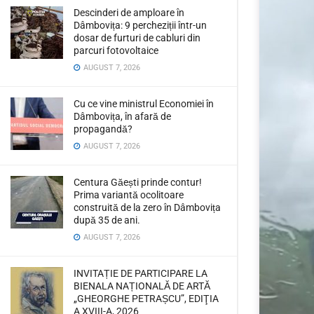
Descinderi de amploare în
Dâmbovița: 9 percheziții într-un
dosar de furturi de cabluri din
parcuri fotovoltaice
AUGUST 7, 2026
Cu ce vine ministrul Economiei în
Dâmbovița, în afară de
propagandă?
AUGUST 7, 2026
Centura Găești prinde contur!
Prima variantă ocolitoare
construită de la zero în Dâmbovița
după 35 de ani.
AUGUST 7, 2026
INVITAȚIE DE PARTICIPARE LA
BIENALA NAȚIONALĂ DE ARTĂ
„GHEORGHE PETRAȘCU”, EDIŢIA
A XVIII-A, 2026