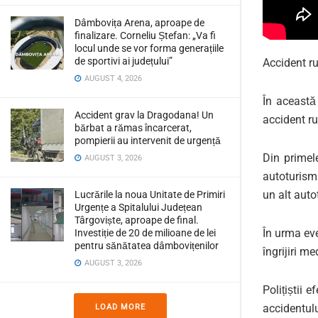
Dâmbovița Arena, aproape de
finalizare. Corneliu Ștefan: „Va fi
locul unde se vor forma generațiile
de sportivi ai județului”
Accident r
AUGUST 4, 2026
În această 
Accident grav la Dragodana! Un
accident r
bărbat a rămas încarcerat,
pompierii au intervenit de urgență
Din primel
AUGUST 3, 2026
autoturism 
un alt aut
Lucrările la noua Unitate de Primiri
Urgențe a Spitalului Județean
Târgoviște, aproape de final.
În urma eve
Investiție de 20 de milioane de lei
pentru sănătatea dâmbovițenilor
îngrijiri me
AUGUST 3, 2026
Polițiștii 
accidentului
LOAD MORE