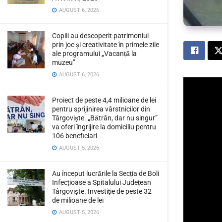
AUGUST 6, 2026
Copiii au descoperit patrimoniul
prin joc și creativitate în primele zile
ale programului „Vacanță la
muzeu”
AUGUST 6, 2026
Proiect de peste 4,4 milioane de lei
pentru sprijinirea vârstnicilor din
Târgoviște. „Bătrân, dar nu singur”
va oferi îngrijire la domiciliu pentru
106 beneficiari
AUGUST 5, 2026
Au început lucrările la Secția de Boli
Infecțioase a Spitalului Județean
Târgoviște. Investiție de peste 32
de milioane de lei
AUGUST 5, 2026