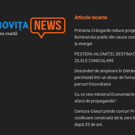
Articole recente
Primăria Crângurile reduce prog
iluminatului public din cauza cost
la energie
PEȘTERA IALOMIȚEI, DESTINAȚ
ZILELE CANICULARE
Descinderi de amploare în Dâmbo
percheziții într-un dosar de furtur
parcuri fotovoltaice
Cu ce vine ministrul Economiei î
afară de propagandă?
Centura Găești prinde contur! P
ocolitoare construită de la zero
după 35 de ani.