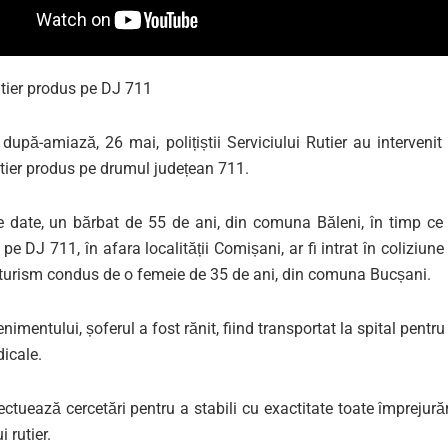
utier produs pe DJ 711
după-amiază, 26 mai, polițiștii Serviciului Rutier au interveni
utier produs pe drumul județean 711.
e date, un bărbat de 55 de ani, din comuna Băleni, în timp c
pe DJ 711, în afara localității Comișani, ar fi intrat în coliziune
oturism condus de o femeie de 35 de ani, din comuna Bucșani.
nimentului, șoferul a fost rănit, fiind transportat la spital pentr
dicale.
efectuează cercetări pentru a stabili cu exactitate toate împrejură
 rutier.