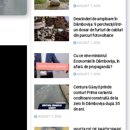
AUGUST 7, 2026
Descinderi de amploare în
Dâmbovița: 9 percheziții într-
un dosar de furturi de cabluri
din parcuri fotovoltaice
AUGUST 7, 2026
Cu ce vine ministrul
Economiei în Dâmbovița, în
afară de propagandă?
AUGUST 7, 2026
Centura Găești prinde
contur! Prima variantă
ocolitoare construită de la
zero în Dâmbovița după 35
de ani.
AUGUST 7, 2026
INVITAȚIE DE PARTICIPARE