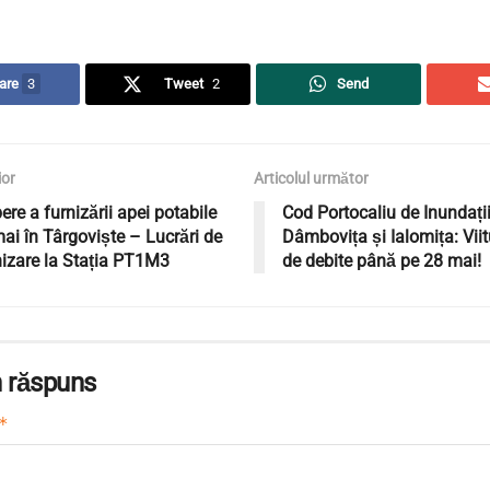
are
3
Tweet
2
Send
ior
Articolul următor
pere a furnizării apei potabile
Cod Portocaliu de Inundații
ai în Târgoviște – Lucrări de
Dâmbovița și Ialomița: Viitu
izare la Stația PT1M3
de debite până pe 28 mai!
 răspuns
*