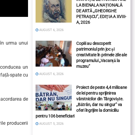
LA BIENALA NAȚIONALĂ
DE ARTĂ „GHEORGHE
PETRAȘCU”, EDIŢIA A XVIII-
A, 2026
AUGUST 6, 2026
t în urma unui
Copiii au descoperit
patrimoniul prin joc și
creativitate în primele zile ale
programului „Vacanță la
muzeu”
e conducea un
AUGUST 6, 2026
 față-spate cu
Proiect de peste 4,4 milioane
de lei pentru sprijinirea
u acordarea de
vârstnicilor din Târgoviște.
„Bătrân, dar nu singur” va
oferi îngrijire la domiciliu
pentru 106 beneficiari
rile producerii
AUGUST 5, 2026