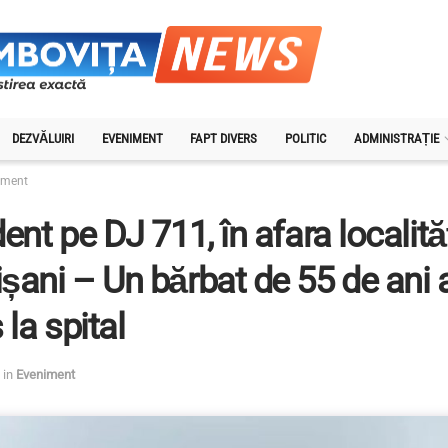
DEZVĂLUIRI
EVENIMENT
FAPT DIVERS
POLITIC
ADMINISTRAȚIE
iment
ent pe DJ 711, în afara localităț
ani – Un bărbat de 55 de ani 
 la spital
in
Eveniment