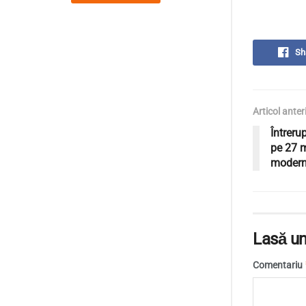
Sh
Articol anter
Întreru
pe 27 m
modern
Lasă un
Comentariu