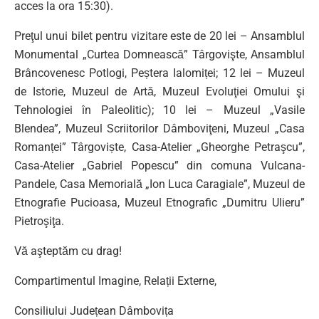
acces la ora 15:30).
Preţul unui bilet pentru vizitare este de 20 lei – Ansamblul
Monumental „Curtea Domnească” Târgovişte, Ansamblul
Brâncovenesc Potlogi, Peștera Ialomiței; 12 lei – Muzeul
de Istorie, Muzeul de Artă, Muzeul Evoluţiei Omului şi
Tehnologiei în Paleolitic); 10 lei – Muzeul „Vasile
Blendea”, Muzeul Scriitorilor Dâmboviţeni, Muzeul „Casa
Romanței” Târgoviște, Casa-Atelier „Gheorghe Petraşcu”,
Casa-Atelier „Gabriel Popescu” din comuna Vulcana-
Pandele, Casa Memorială „Ion Luca Caragiale”, Muzeul de
Etnografie Pucioasa, Muzeul Etnografic „Dumitru Ulieru”
Pietroşiţa.
Vă aşteptăm cu drag!
Compartimentul Imagine, Relații Externe,
Consiliului Județean Dâmbovița