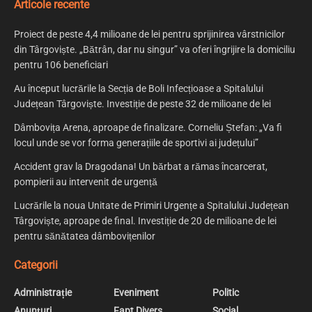
Articole recente
Proiect de peste 4,4 milioane de lei pentru sprijinirea vârstnicilor
din Târgoviște. „Bătrân, dar nu singur” va oferi îngrijire la domiciliu
pentru 106 beneficiari
Au început lucrările la Secția de Boli Infecțioase a Spitalului
Județean Târgoviște. Investiție de peste 32 de milioane de lei
Dâmbovița Arena, aproape de finalizare. Corneliu Ștefan: „Va fi
locul unde se vor forma generațiile de sportivi ai județului”
Accident grav la Dragodana! Un bărbat a rămas încarcerat,
pompierii au intervenit de urgență
Lucrările la noua Unitate de Primiri Urgențe a Spitalului Județean
Târgoviște, aproape de final. Investiție de 20 de milioane de lei
pentru sănătatea dâmbovițenilor
Categorii
Administrație
Eveniment
Politic
Anunțuri
Fapt Divers
Social