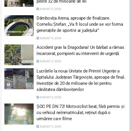
peste 32 de milioane de lei
AUGUST 5, 2026
Dâmbovița Arena, aproape de finalizare.
Corneliu Ștefan: „Va fi locul unde se vor forma
generațiile de sportivi ai județului”
AUGUST 4, 2026
Accident grav la Dragodana! Un bărbat a rămas
încarcerat, pompierii au intervenit de urgență
AUGUST 3, 2026
Lucrările la noua Unitate de Primiri Urgențe a
Spitalului Județean Târgoviște, aproape de final.
Investiție de 20 de milioane de lei pentru
sănătatea dâmbovițenilor
AUGUST 3, 2026
ȘOC PE DN 72! Motociclist beat, fără permis și
cu vehicul neînmatriculat, reținut după o
urmărire ca-n filme
AUGUST 2, 2026