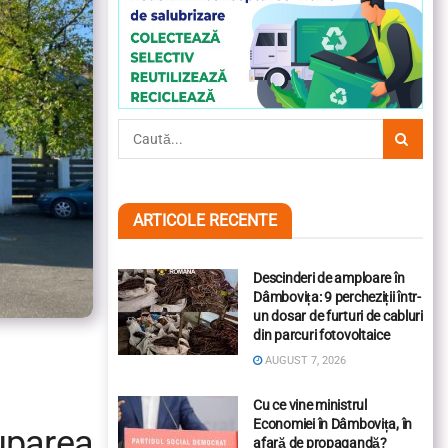
ARTICOLE RECENTE
Descinderi de amploare în
Dâmbovița: 9 percheziții într-
un dosar de furturi de cabluri
din parcuri fotovoltaice
AUGUST 7, 2026
Cu ce vine ministrul
Economiei în Dâmbovița, în
uparea
afară de propagandă?