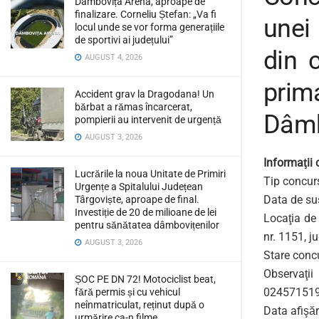
Dâmbovița Arena, aproape de
finalizare. Corneliu Ștefan: „Va fi
unei 
locul unde se vor forma generațiile
de sportivi ai județului”
din c
AUGUST 4, 2026
prim
Accident grav la Dragodana! Un
bărbat a rămas încarcerat,
Dâmb
pompierii au intervenit de urgență
AUGUST 3, 2026
Informaţii
Lucrările la noua Unitate de Primiri
Tip concurs
Urgențe a Spitalului Județean
Data de sus
Târgoviște, aproape de final.
Investiție de 20 de milioane de lei
Locaţia de
pentru sănătatea dâmbovițenilor
nr. 1151, 
AUGUST 3, 2026
Stare conc
Observaţii
ȘOC PE DN 72! Motociclist beat,
0245715196
fără permis și cu vehicul
neînmatriculat, reținut după o
Data afişăr
urmărire ca-n filme