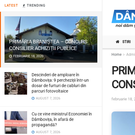
LATEST
TRENDING
PRIMĂRIA BRANIȘTEA – CONCURS
STIRI
CONSILIER ACHIZIȚII PUBLICE
Home
Admin
FEBRUARIE 18, 2020
PRIM
Descinderi de amploare în
Dâmbovița: 9 percheziții într-un
CONS
dosar de furturi de cabluri din
parcuri fotovoltaice
AUGUST 7, 2026
februarie 18,
Cu ce vine ministrul Economiei în
Dâmbovița, în afară de
propagandă?
AUGUST 7, 2026