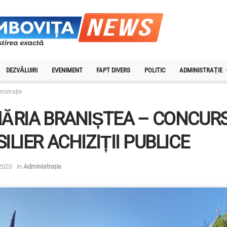
DEZVĂLUIRI
EVENIMENT
FAPT DIVERS
POLITIC
ADMINISTRAȚIE
istrație
ĂRIA BRANIȘTEA – CONCUR
ILIER ACHIZIȚII PUBLICE
 2020
in
Administrație