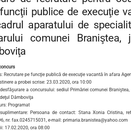
funcţii publice de execuţie 
adrul aparatului de speciali
arului comunei Braniştea, j
oviţa
 concurs
: Recrutare pe funcţie publică de execuţie vacantă în afara Agen
tinere a probei scrise: 23.03.2020, ora 10:00
 desfăşurare a concursului: sediul Primăriei comunei Braniştea,
judeţul Dâmboviţa
urs: Programat
 suplimentare: Persoana de contact: Stana Xonia Cristina, refer
, nr. fax.0245715031, e-mail:
primaria.branistea@yahoo.com
ii: 17.02.2020, ora 08:00