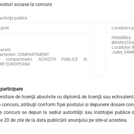
posturi scoase la concurs
achiziţii publice
 post
Localizare 
PRIMĂRIA
BRANIŞTEA
Localitate:
butant
Judeţ: DÂ
partiment: COMPARTIMENT
e compartiment: ACHIZITII PUBLICE SI
ARE EUROPEANA
 participare
ersitare de licenţă absolvite cu diplomă de licenţă sau echivalen
e concurs, atribuţii conform fişei postului și depunere dosare co
 concurs se depun la sediul autorităţii sau instituţiei publice 
e 20 de zile de la data publicării anunţului pe site-ul acesteia.