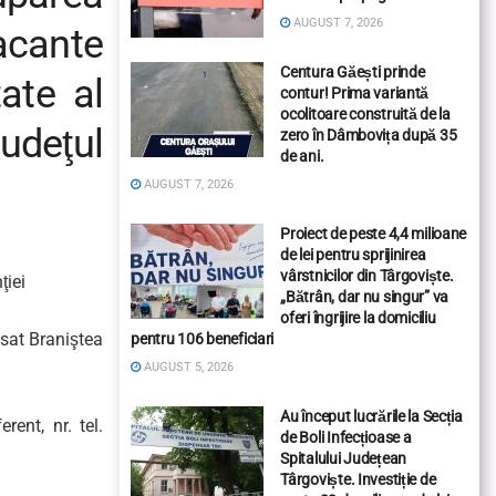
AUGUST 7, 2026
vacante
Centura Găești prinde
tate al
contur! Prima variantă
ocolitoare construită de la
udeţul
zero în Dâmbovița după 35
de ani.
AUGUST 7, 2026
Proiect de peste 4,4 milioane
de lei pentru sprijinirea
vârstnicilor din Târgoviște.
ţiei
„Bătrân, dar nu singur” va
oferi îngrijire la domiciliu
 sat Braniştea
pentru 106 beneficiari
AUGUST 5, 2026
Au început lucrările la Secția
ent, nr. tel.
de Boli Infecțioase a
Spitalului Județean
Târgoviște. Investiție de