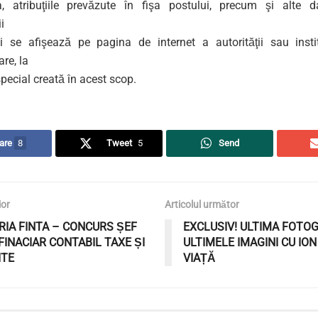
ia, atribuţiile prevăzute în fişa postului, precum şi alte 
i
i se afişează pe pagina de internet a autorităţii sau instit
re, la
pecial creată în acest scop.
are
8
Tweet
5
Send
ior
Articolul următor
RIA FINTA – CONCURS ȘEF
EXCLUSIV! ULTIMA FOTOG
FINACIAR CONTABIL TAXE ȘI
ULTIMELE IMAGINI CU ION
ITE
VIAȚĂ