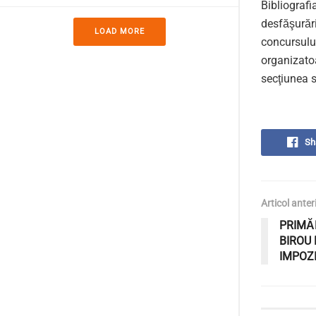
Bibliograf
desfăşurări
LOAD MORE
concursulu
organizatoa
secţiunea s
Sh
Articol anter
PRIMĂ
BIROU 
IMPOZ