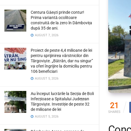
Centura Găești prinde contur!
Prima variantă ocolitoare
construită de la zero în Dâmbovița
după 35 de ani.
AUGUST 7, 2026
Proiect de peste 4,4 milioane de lei
pentru sprijinirea vârstnicilor din
Târgoviște. „Bătrân, dar nu singur”
va oferi îngrijire la domiciliu pentru
106 beneficiari
AUGUST 5, 2026
Au început lucrările la Secția de Boli
Infecțioase a Spitalului Județean
21
Târgoviște. Investiție de peste 32
de milioane de lei
SHARES
AUGUST 5, 2026
Conc