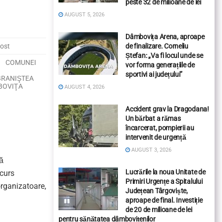
peste 32 de milioane de lei
AUGUST 5, 2026
Dâmbovița Arena, aproape
post
de finalizare. Corneliu
Ștefan: „Va fi locul unde se
 COMUNEI
vor forma generațiile de
sportivi ai județului”
 BRANIŞTEA
MBOVIŢA
AUGUST 4, 2026
Accident grav la Dragodana!
Un bărbat a rămas
încarcerat, pompierii au
intervenit de urgență
AUGUST 3, 2026
tă
Lucrările la noua Unitate de
ncurs
Primiri Urgențe a Spitalului
organizatoare,
Județean Târgoviște,
aproape de final. Investiție
de 20 de milioane de lei
pentru sănătatea dâmbovițenilor