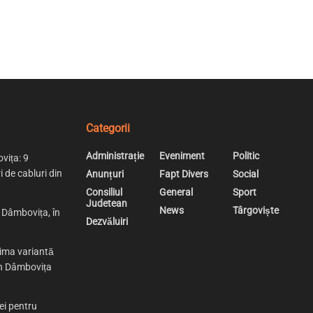
Categorii
Administrație
Eveniment
Politic
vița: 9
i de cabluri din
Anunțuri
Fapt Divers
Social
Consiliul
General
Sport
Judetean
News
Târgoviște
n Dâmbovița, în
Dezvăluiri
rima variantă
 în Dâmbovița
ei pentru