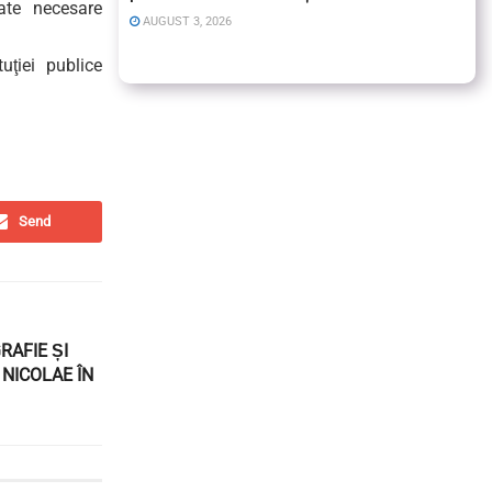
date necesare
AUGUST 3, 2026
uţiei publice
Send
RAFIE ȘI
 NICOLAE ÎN