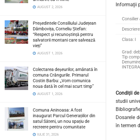
Informaţii 
AUGUST 2, 2026
Consilier 
Președintele Consiliului Județean
Dâmbovița, Corneliu Ștefan:
Descriere
“Respect și recunoștință pentru
Clasa: I
salvatorii montani care salvează
vieți”
Grad: de
AUGUST 1, 2026
Tip com
Denumir
INTEGR
Colectarea deșeurilor, amânată în
comuna Crângurile. Primarul
Costin Barbu: „Vom comunica
noua dată în cel mai scurt timp”
Condiţii de
AUGUST 1, 2026
studii univ
Bibliografi
Comuna Aninoasa: A fost
inaugurat Parcul Generațiilor din
Dosarele de
satul Săteni, un nou spațiu de
în termen d
recreere pentru comunitate
IULIE 31, 2026