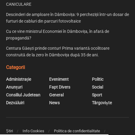
CANICULARE
Descinderi de amploare în Dâmbovița: 9 percheziții într-un dosar de
furturi de cabluri din parcuri fotovoltaice
Cu ce vine ministrul Economiei în Dâmbovița, în afară de
propagandă?
Centura Găești prinde contur! Prima variantă ocolitoare
construită de la zero în Dâmbovița după 35 de ani.
Categorii
Administrație
Eveniment
Politic
Anunțuri
Fapt Divers
Social
Consiliul Judetean
General
Sport
Dezvăluiri
News
Târgoviște
Știri
Info Cookies
Politica de confidentialitate