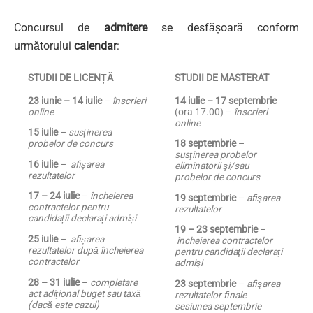
Concursul de
admitere
se desfășoară conform
următorului
calendar
:
STUDII DE LICENȚĂ
STUDII DE MASTERAT
23 iunie – 14 iulie
–
înscrieri
14 iulie – 17 septembrie
online
(ora 17.00) –
înscrieri
online
15 iulie
–
susținerea
probelor de concurs
18 septembrie
–
susţinerea probelor
16 iulie
–
afișarea
eliminatorii şi/sau
rezultatelor
probelor de concurs
17 – 24 iulie
–
încheierea
19 septembrie
–
afişarea
contractelor pentru
rezultatelor
candidații declarați admiși
19 – 23 septembrie
–
25 iulie
–
afișarea
încheierea contractelor
rezultatelor după încheierea
pentru candidaţii declarați
contractelor
admişi
28 – 31 iulie
–
completare
23 septembrie
–
afişarea
act adițional buget sau taxă
rezultatelor finale
(dacă este cazul)
sesiunea septembrie