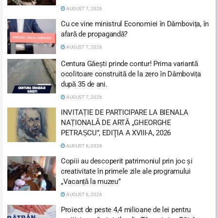
AUGUST 7, 2026
Cu ce vine ministrul Economiei în Dâmbovița, în
afară de propagandă?
AUGUST 7, 2026
Centura Găești prinde contur! Prima variantă
ocolitoare construită de la zero în Dâmbovița
după 35 de ani.
AUGUST 7, 2026
INVITAȚIE DE PARTICIPARE LA BIENALA
NAȚIONALĂ DE ARTĂ „GHEORGHE
PETRAȘCU”, EDIŢIA A XVIII-A, 2026
AUGUST 6, 2026
Copiii au descoperit patrimoniul prin joc și
creativitate în primele zile ale programului
„Vacanță la muzeu”
AUGUST 6, 2026
Proiect de peste 4,4 milioane de lei pentru