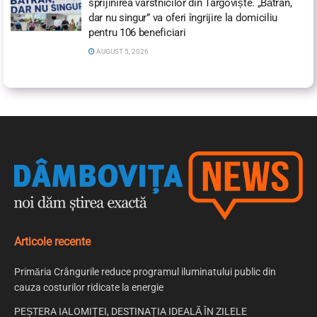
sprijinirea vârstnicilor din Târgoviște. „Bătrân,
dar nu singur” va oferi îngrijire la domiciliu
pentru 106 beneficiari
AUGUST 5, 2026
Articole recente
Primăria Crângurile reduce programul iluminatului public din
cauza costurilor ridicate la energie
PEȘTERA IALOMIȚEI, DESTINAȚIA IDEALĂ ÎN ZILELE