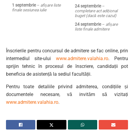
1 septembrie
–
afișare liste
24 septembrie
–
finale sesiunea iulie
completare act adițional
buget (dacă este cazul)
24 septembrie
–
afișare
liste finale admitere
Înscrierile pentru concursul de admitere se fac online, prin
intermediul site-ului
www.admitere.valahia.ro
. Pentru
sprijin tehnic în procesul de înscriere, candidații pot
beneficia de asistență la sediul facultății.
Pentru toate detaliile privind admiterea, condițiile și
documentele necesare, vă invităm să vizitați
www.admitere.valahia.ro
.