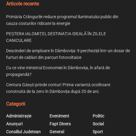
Articole recente
Primăria Crângurile reduce programul iluminatului public din
cauza costurilor ridicate la energie
PEȘTERA IALOMIȚEI, DESTINAȚIA IDEALĂ ÎN ZILELE
CANICULARE
Descinderi de amploare în Dâmbovița: 9 percheziții într-un dosar de
furturi de cabluri din parcuri fotovoltaice
Cu ce vine ministrul Economiei în Dâmbovița, în afară de
propagandă?
Centura Găești prinde contur! Prima variantă ocolitoare
construită de la zero în Dâmbovița după 35 de ani.
Categorii
Administrație
Eveniment
Politic
Anunțuri
Fapt Divers
Social
Consiliul Judetean
General
Sport