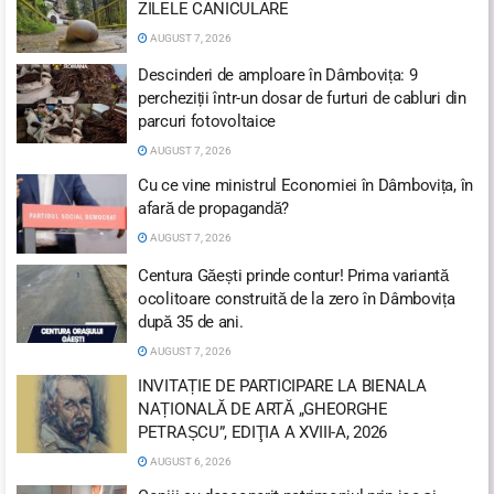
ZILELE CANICULARE
AUGUST 7, 2026
Descinderi de amploare în Dâmbovița: 9
percheziții într-un dosar de furturi de cabluri din
parcuri fotovoltaice
AUGUST 7, 2026
Cu ce vine ministrul Economiei în Dâmbovița, în
afară de propagandă?
AUGUST 7, 2026
Centura Găești prinde contur! Prima variantă
ocolitoare construită de la zero în Dâmbovița
după 35 de ani.
AUGUST 7, 2026
INVITAȚIE DE PARTICIPARE LA BIENALA
NAȚIONALĂ DE ARTĂ „GHEORGHE
PETRAȘCU”, EDIŢIA A XVIII-A, 2026
AUGUST 6, 2026