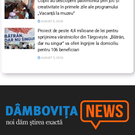
Copiii au descoperit patrimoniul prin joc și
creativitate în primele zile ale programului
„Vacanță la muzeu”
AUGUST 6, 2026
Proiect de peste 4,4 milioane de lei pentru
sprijinirea vârstnicilor din Târgoviște. „Bătrân,
dar nu singur” va oferi îngrijire la domiciliu
pentru 106 beneficiari
AUGUST 5, 2026