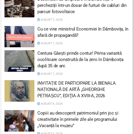
percheziții într-un dosar de furturi de cabluri din
parcuri fotovoltaice
AUGUST 7, 2026
Cu ce vine ministrul Economiei în Dâmbovița, în
afară de propagandă?
AUGUST 7, 2026
Centura Găești prinde contur! Prima variantă
ocolitoare construită de la zero în Dâmbovița
după 35 de ani.
AUGUST 7, 2026
INVITAȚIE DE PARTICIPARE LA BIENALA
NAȚIONALĂ DE ARTĂ „GHEORGHE
PETRAȘCU”, EDIŢIA A XVIII-A, 2026
AUGUST 6, 2026
Copiii au descoperit patrimoniul prin joc și
creativitate în primele zile ale programului
„Vacanță la muzeu”
AUGUST 6, 2026