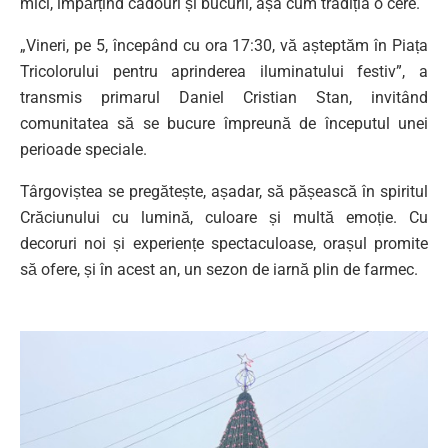
mici, împărțind cadouri și bucurii, așa cum tradiția o cere.
„Vineri, pe 5, începând cu ora 17:30, vă așteptăm în Piața
Tricolorului pentru aprinderea iluminatului festiv”, a
transmis primarul Daniel Cristian Stan, invitând
comunitatea să se bucure împreună de începutul unei
perioade speciale.
Târgoviștea se pregătește, așadar, să pășească în spiritul
Crăciunului cu lumină, culoare și multă emoție. Cu
decoruri noi și experiențe spectaculoase, orașul promite
să ofere, și în acest an, un sezon de iarnă plin de farmec.