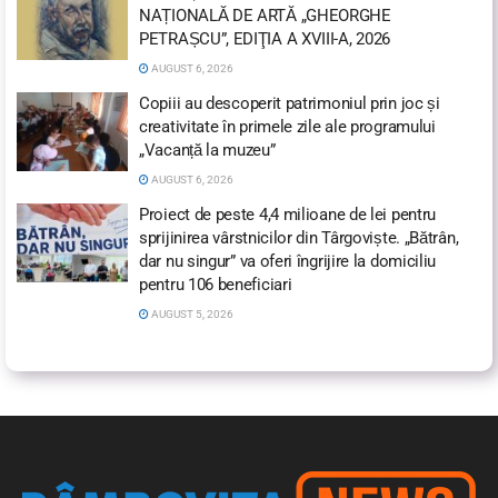
NAȚIONALĂ DE ARTĂ „GHEORGHE
PETRAȘCU”, EDIŢIA A XVIII-A, 2026
AUGUST 6, 2026
Copiii au descoperit patrimoniul prin joc și
creativitate în primele zile ale programului
„Vacanță la muzeu”
AUGUST 6, 2026
Proiect de peste 4,4 milioane de lei pentru
sprijinirea vârstnicilor din Târgoviște. „Bătrân,
dar nu singur” va oferi îngrijire la domiciliu
pentru 106 beneficiari
AUGUST 5, 2026