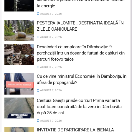
la energie
AUGUST 7, 2026
PEȘTERA IALOMIȚEI, DESTINAȚIA IDEALĂ ÎN
ZILELE CANICULARE
AUGUST 7, 2026
Descinderi de amploare în Dâmbovița: 9
percheziții într-un dosar de furturi de cabluri din
parcuri fotovoltaice
AUGUST 7, 2026
Cu ce vine ministrul Economiei în Dâmbovița, în
afară de propagandă?
AUGUST 7, 2026
Centura Găești prinde contur! Prima variantă
ocolitoare construită de la zero în Dâmbovița
după 35 de ani.
AUGUST 7, 2026
INVITAȚIE DE PARTICIPARE LA BIENALA