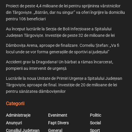
Proiect de peste 4,4 milioane de lei pentru sprijinirea vârstnicilor
din Târgoviște. „Bătrân, dar nu singur” va oferi îngrijire la domiciliu
pentru 106 beneficiari
Au început lucrările la Secția de Boli Infecțioase a Spitalului
Județean Târgoviște. Investiție de peste 32 de milioane de lei
Dâmbovița Arena, aproape de finalizare. Corneliu Ștefan: „Va fi
locul unde se vor forma generațiile de sportivi ai județului”
Accident grav la Dragodana! Un bărbat a rămas încarcerat,
pompierii au intervenit de urgență
Lucrările la noua Unitate de Primiri Urgențe a Spitalului Județean
Târgoviște, aproape de final. Investiție de 20 de milioane de lei
pentru sănătatea dâmbovițenilor
Categorii
Administrație
Eveniment
Politic
Anunțuri
Fapt Divers
Social
Consiliul Judetean
General
Sport