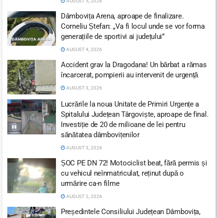
AUGUST 5, 2026
Dâmbovița Arena, aproape de finalizare.
Corneliu Ștefan: „Va fi locul unde se vor forma
generațiile de sportivi ai județului”
AUGUST 4, 2026
Accident grav la Dragodana! Un bărbat a rămas
încarcerat, pompierii au intervenit de urgență
AUGUST 3, 2026
Lucrările la noua Unitate de Primiri Urgențe a
Spitalului Județean Târgoviște, aproape de final.
Investiție de 20 de milioane de lei pentru
sănătatea dâmbovițenilor
AUGUST 3, 2026
ȘOC PE DN 72! Motociclist beat, fără permis și
cu vehicul neînmatriculat, reținut după o
urmărire ca-n filme
AUGUST 2, 2026
Președintele Consiliului Județean Dâmbovița,