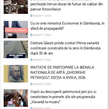
percheziții într-un dosar de furturi de cabluri din
parcuri fotovoltaice
AUGUST 7, 2026
Cu ce vine ministrul Economiei în Dâmbovița, în
afară de propagandă?
AUGUST 7, 2026
Centura Găești prinde contur! Prima variantă
ocolitoare construită de la zero în Dâmbovița
după 35 de ani.
AUGUST 7, 2026
INVITAȚIE DE PARTICIPARE LA BIENALA
NAȚIONALĂ DE ARTĂ „GHEORGHE
PETRAȘCU”, EDIŢIA A XVIII-A, 2026
AUGUST 6, 2026
Copiii au descoperit patrimoniul prin joc și
creativitate în primele zile ale programului
„Vacanță la muzeu”
AUGUST 6, 2026