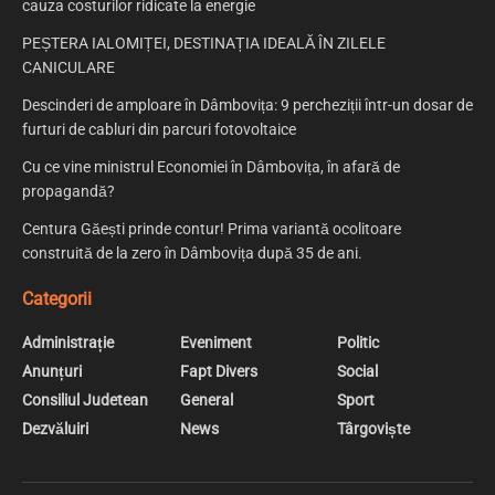
cauza costurilor ridicate la energie
PEȘTERA IALOMIȚEI, DESTINAȚIA IDEALĂ ÎN ZILELE
CANICULARE
Descinderi de amploare în Dâmbovița: 9 percheziții într-un dosar de
furturi de cabluri din parcuri fotovoltaice
Cu ce vine ministrul Economiei în Dâmbovița, în afară de
propagandă?
Centura Găești prinde contur! Prima variantă ocolitoare
construită de la zero în Dâmbovița după 35 de ani.
Categorii
Administrație
Eveniment
Politic
Anunțuri
Fapt Divers
Social
Consiliul Judetean
General
Sport
Dezvăluiri
News
Târgoviște