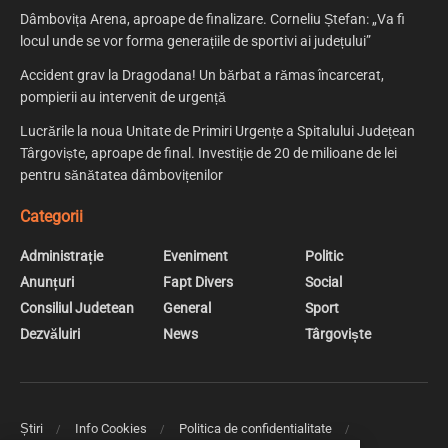
Dâmbovița Arena, aproape de finalizare. Corneliu Ștefan: „Va fi
locul unde se vor forma generațiile de sportivi ai județului”
Accident grav la Dragodana! Un bărbat a rămas încarcerat,
pompierii au intervenit de urgență
Lucrările la noua Unitate de Primiri Urgențe a Spitalului Județean
Târgoviște, aproape de final. Investiție de 20 de milioane de lei
pentru sănătatea dâmbovițenilor
Categorii
Administrație
Eveniment
Politic
Anunțuri
Fapt Divers
Social
Consiliul Judetean
General
Sport
Dezvăluiri
News
Târgoviște
Știri
Info Cookies
Politica de confidentialitate