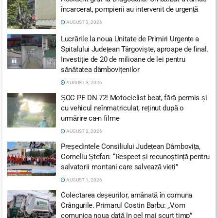
încarcerat, pompierii au intervenit de urgență
AUGUST 3, 2026
Lucrările la noua Unitate de Primiri Urgențe a
Spitalului Județean Târgoviște, aproape de final.
Investiție de 20 de milioane de lei pentru
sănătatea dâmbovițenilor
AUGUST 3, 2026
ȘOC PE DN 72! Motociclist beat, fără permis și
cu vehicul neînmatriculat, reținut după o
urmărire ca-n filme
AUGUST 2, 2026
Președintele Consiliului Județean Dâmbovița,
Corneliu Ștefan: “Respect și recunoștință pentru
salvatorii montani care salvează vieți”
AUGUST 1, 2026
Colectarea deșeurilor, amânată în comuna
Crângurile. Primarul Costin Barbu: „Vom
comunica noua dată în cel mai scurt timp”