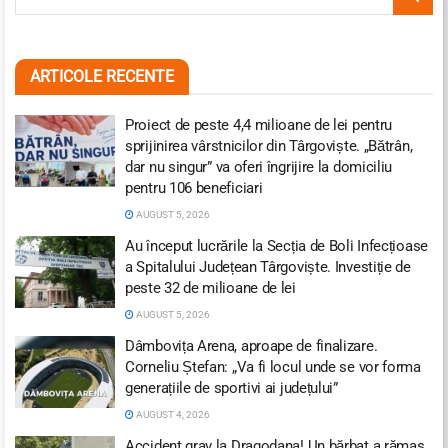
ARTICOLE RECENTE
Proiect de peste 4,4 milioane de lei pentru
sprijinirea vârstnicilor din Târgoviște. „Bătrân,
dar nu singur” va oferi îngrijire la domiciliu
pentru 106 beneficiari
AUGUST 5, 2026
Au început lucrările la Secția de Boli Infecțioase
a Spitalului Județean Târgoviște. Investiție de
peste 32 de milioane de lei
AUGUST 5, 2026
Dâmbovița Arena, aproape de finalizare.
Corneliu Ștefan: „Va fi locul unde se vor forma
generațiile de sportivi ai județului”
AUGUST 4, 2026
Accident grav la Dragodana! Un bărbat a rămas