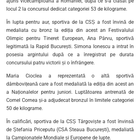
ajuns vicecampioană a României, după ce s-a clasat pe
locul 2 la concursul dedicat categoriei 53 de kilograme.
În lupta pentru aur, sportiva de la CSȘ a fost învină de
medaliata cu bronz la ediția din acest an Festivalului
Olimpic pentru Tineret European, Ana Pârvu, sportivă
legitimată la Rapid București. Simona Ionescu a intrat în
posesia argintului după ce a înregistrat pe durata
concursului patru victorii și o înfrângere.
Maria Cioclea a reprezentată o altă sportivă
dâmbovițeană care a fost medaliată la ediția din acest an
a Naționalelor pentru juniori. Luptătoarea antrenată de
Cornel Cornea și-a adjudecat bronzul în limitele categoriei
50 de kilograme.
În calificări, sportiva de la CSȘ Târgoviște a fost învinsă
de Ștefania Priceputu (CSA Steaua București), medaliată
la Campionatele Mondiale și Europene de lupte.