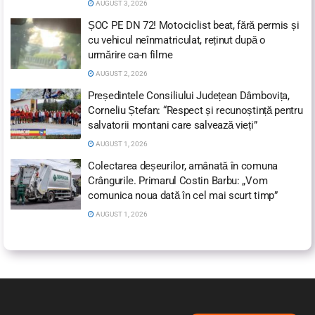
AUGUST 3, 2026
ȘOC PE DN 72! Motociclist beat, fără permis și
cu vehicul neînmatriculat, reținut după o
urmărire ca-n filme
AUGUST 2, 2026
Președintele Consiliului Județean Dâmbovița,
Corneliu Ștefan: “Respect și recunoștință pentru
salvatorii montani care salvează vieți”
AUGUST 1, 2026
Colectarea deșeurilor, amânată în comuna
Crângurile. Primarul Costin Barbu: „Vom
comunica noua dată în cel mai scurt timp”
AUGUST 1, 2026