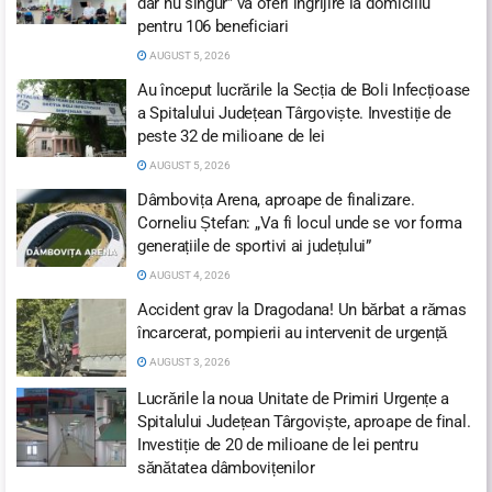
dar nu singur” va oferi îngrijire la domiciliu
pentru 106 beneficiari
AUGUST 5, 2026
Au început lucrările la Secția de Boli Infecțioase
a Spitalului Județean Târgoviște. Investiție de
peste 32 de milioane de lei
AUGUST 5, 2026
Dâmbovița Arena, aproape de finalizare.
Corneliu Ștefan: „Va fi locul unde se vor forma
generațiile de sportivi ai județului”
AUGUST 4, 2026
Accident grav la Dragodana! Un bărbat a rămas
încarcerat, pompierii au intervenit de urgență
AUGUST 3, 2026
Lucrările la noua Unitate de Primiri Urgențe a
Spitalului Județean Târgoviște, aproape de final.
Investiție de 20 de milioane de lei pentru
sănătatea dâmbovițenilor