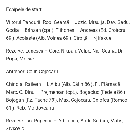
Echipele de start:
Viitorul Pandurii: Rob. Geantă – Jozic, Mrsulja, Dav. Sadu,
Godja – Brînzan (cpt.), Tiihonen – Andreaş (Ed. Croitoru
69′), Acolaste (Alb. Voinea 69′), Gîrbiță – Njifakue
Rezerve: Lupescu – Core, Nikpalj, Vulpe, Nic. Geană, Dr.
Popa, Moisie
Antrenor: Călin Cojocaru
Chindia: Railean – I. Albu (Alb. Călin 86′), Fl. Plămadă,
Marc, C. Dinu – Prejmerean (cpt.), Bogaciuc (Fedele 86′),
Boțogan (Rz. Tache 79′), Max. Cojocaru, Golofca (Romeo
61′), Rob. Moldoveanu
Rezerve: Ius. Popescu – Ad. Ioniță, Andr. Șerban, Matiș,
Zivkovic