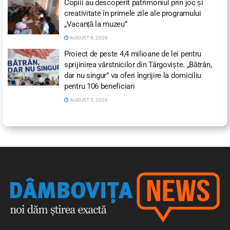
Copiii au descoperit patrimoniul prin joc și
creativitate în primele zile ale programului
„Vacanță la muzeu”
AUGUST 6, 2026
Proiect de peste 4,4 milioane de lei pentru
sprijinirea vârstnicilor din Târgoviște. „Bătrân,
dar nu singur” va oferi îngrijire la domiciliu
pentru 106 beneficiari
AUGUST 5, 2026