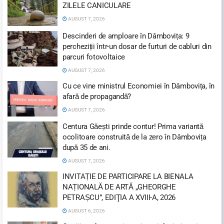
ZILELE CANICULARE
AUGUST 7, 2026
Descinderi de amploare în Dâmbovița: 9
percheziții într-un dosar de furturi de cabluri din
parcuri fotovoltaice
AUGUST 7, 2026
Cu ce vine ministrul Economiei în Dâmbovița, în
afară de propagandă?
AUGUST 7, 2026
Centura Găești prinde contur! Prima variantă
ocolitoare construită de la zero în Dâmbovița
după 35 de ani.
AUGUST 7, 2026
INVITAȚIE DE PARTICIPARE LA BIENALA
NAȚIONALĂ DE ARTĂ „GHEORGHE
PETRAȘCU”, EDIŢIA A XVIII-A, 2026
AUGUST 6, 2026