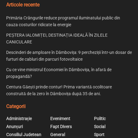
Articole recente
Primăria Crângurile reduce programul iluminatului public din
cauza costurilor ridicate la energie
PEȘTERA IALOMIȚEI, DESTINAȚIA IDEALĂ ÎN ZILELE
CANICULARE
Descinderi de amploare în Dâmbovița: 9 percheziții într-un dosar de
furturi de cabluri din parcuri fotovoltaice
Cu ce vine ministrul Economiei în Dâmbovița, în afară de
propagandă?
Centura Găești prinde contur! Prima variantă ocolitoare
construită de la zero în Dâmbovița după 35 de ani.
Categorii
Administrație
Eveniment
Politic
Anunțuri
Fapt Divers
Social
Consiliul Judetean
General
Sport