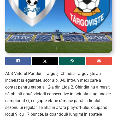
ACS Viitorul Pandurii Târgu și Chindia Târgoviște au
încheiat la egalitate, scor alb, 0-0, într-un meci care a
contat pentru etapa a 12-a din Liga 2. Chindia nu a reușit
să obțină două victorii consecutive în actuala stagiune de
campionat și, cu șapte etape rămase până la finalul
sezonului regular, se află în afara play-off-ului, ocupând
locul 9, cu 17 puncte, la doar două lungimi în spatele