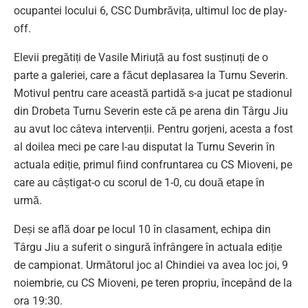
ocupantei locului 6, CSC Dumbrăvița, ultimul loc de play-
off.
Elevii pregătiți de Vasile Miriuță au fost susținuți de o
parte a galeriei, care a făcut deplasarea la Turnu Severin.
Motivul pentru care această partidă s-a jucat pe stadionul
din Drobeta Turnu Severin este că pe arena din Târgu Jiu
au avut loc câteva intervenții. Pentru gorjeni, acesta a fost
al doilea meci pe care l-au disputat la Turnu Severin în
actuala ediție, primul fiind confruntarea cu CS Mioveni, pe
care au câștigat-o cu scorul de 1-0, cu două etape în
urmă.
Deși se află doar pe locul 10 în clasament, echipa din
Târgu Jiu a suferit o singură înfrângere în actuala ediție
de campionat. Următorul joc al Chindiei va avea loc joi, 9
noiembrie, cu CS Mioveni, pe teren propriu, începând de la
ora 19:30.