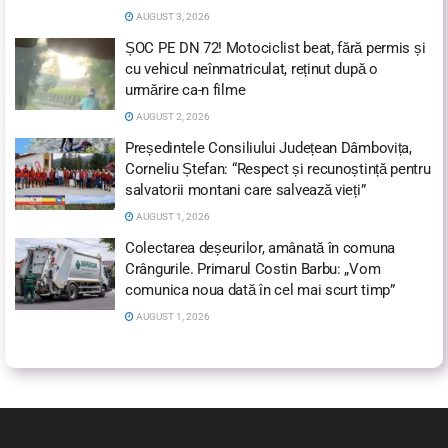
AUGUST 3, 2026
ȘOC PE DN 72! Motociclist beat, fără permis și
cu vehicul neînmatriculat, reținut după o
urmărire ca-n filme
AUGUST 2, 2026
Președintele Consiliului Județean Dâmbovița,
Corneliu Ștefan: “Respect și recunoștință pentru
salvatorii montani care salvează vieți”
AUGUST 1, 2026
Colectarea deșeurilor, amânată în comuna
Crângurile. Primarul Costin Barbu: „Vom
comunica noua dată în cel mai scurt timp”
AUGUST 1, 2026