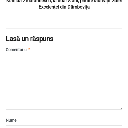
Matilda Zmărăndescu, la doar 8 ani, printre laureații Galei
Excelenței din Dâmbovița
Lasă un răspuns
*
Comentariu
Nume