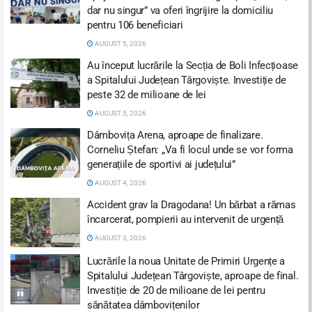
dar nu singur” va oferi îngrijire la domiciliu
pentru 106 beneficiari
AUGUST 5, 2026
Au început lucrările la Secția de Boli Infecțioase
a Spitalului Județean Târgoviște. Investiție de
peste 32 de milioane de lei
AUGUST 5, 2026
Dâmbovița Arena, aproape de finalizare.
Corneliu Ștefan: „Va fi locul unde se vor forma
generațiile de sportivi ai județului”
AUGUST 4, 2026
Accident grav la Dragodana! Un bărbat a rămas
încarcerat, pompierii au intervenit de urgență
AUGUST 3, 2026
Lucrările la noua Unitate de Primiri Urgențe a
Spitalului Județean Târgoviște, aproape de final.
Investiție de 20 de milioane de lei pentru
sănătatea dâmbovițenilor