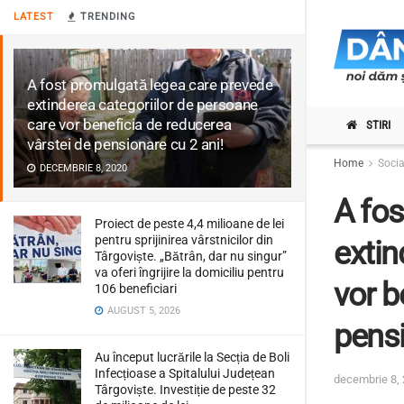
LATEST
TRENDING
A fost promulgată legea care prevede
extinderea categoriilor de persoane
care vor beneficia de reducerea
STIRI
vârstei de pensionare cu 2 ani!
Home
Socia
DECEMBRIE 8, 2020
A fos
Proiect de peste 4,4 milioane de lei
pentru sprijinirea vârstnicilor din
extin
Târgoviște. „Bătrân, dar nu singur”
va oferi îngrijire la domiciliu pentru
vor b
106 beneficiari
AUGUST 5, 2026
pensi
Au început lucrările la Secția de Boli
Infecțioase a Spitalului Județean
decembrie 8,
Târgoviște. Investiție de peste 32