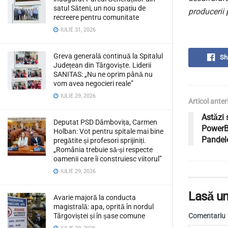
satul Săteni, un nou spațiu de
producerii p
recreere pentru comunitate
IULIE 31, 2026
Greva generală continuă la Spitalul
Sh
Județean din Târgoviște. Liderii
SANITAS: „Nu ne oprim până nu
vom avea negocieri reale”
IULIE 29, 2026
Articol anter
Astăzi 
Deputat PSD Dâmbovița, Carmen
PowerB
Holban: Vot pentru spitale mai bine
Pandel
pregătite și profesori sprijiniți.
„România trebuie să-și respecte
oamenii care îi construiesc viitorul”
IULIE 29, 2026
Lasă un
Avarie majoră la conducta
magistrală: apa, oprită în nordul
Comentariu
Târgoviștei și în șase comune