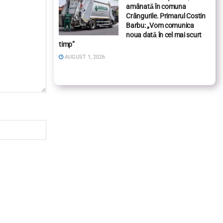
amânată în comuna
Crângurile. Primarul Costin
Barbu: „Vom comunica
noua dată în cel mai scurt
timp”
AUGUST 1, 2026