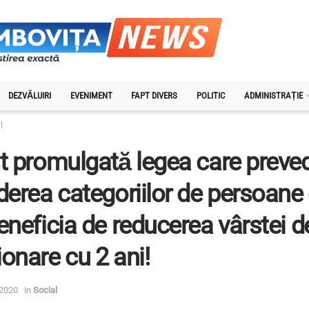
DEZVĂLUIRI
EVENIMENT
FAPT DIVERS
POLITIC
ADMINISTRAȚIE
l
t promulgată legea care preve
derea categoriilor de persoane
eneficia de reducerea vârstei d
onare cu 2 ani!
 2020
in
Social