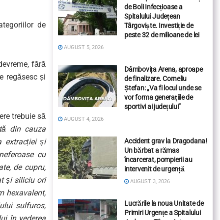
de Boli Infecțioase a
Spitalului Județean
tegoriilor de
Târgoviște. Investiție de
peste 32 de milioane de lei
AUGUST 5, 2026
 devreme, fără
Dâmbovița Arena, aproape
se regăsesc și
de finalizare. Corneliu
Ștefan: „Va fi locul unde se
vor forma generațiile de
sportivi ai județului”
ere trebuie să
AUGUST 4, 2026
tă din cauza
 extracției și
Accident grav la Dragodana!
Un bărbat a rămas
r neferoase cu
încarcerat, pompierii au
te, de cupru,
intervenit de urgență
 și siliciu ori
AUGUST 3, 2026
om hexavalent,
Lucrările la noua Unitate de
ului sulfuros,
Primiri Urgențe a Spitalului
ului în vederea