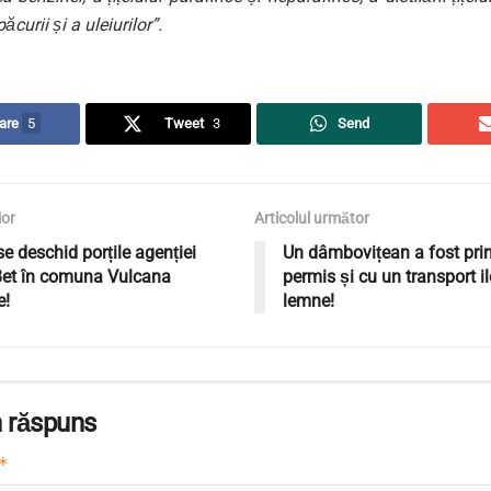
ăcurii și a uleiurilor”.
are
5
Tweet
3
Send
ior
Articolul următor
se deschid porțile agenției
Un dâmbovițean a fost prin
et în comuna Vulcana
permis și cu un transport i
e!
lemne!
 răspuns
*