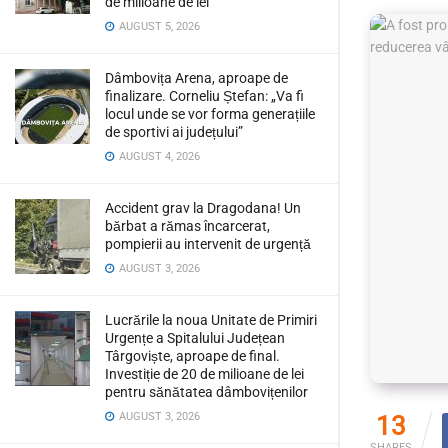
de milioane de lei
AUGUST 5, 2026
Dâmbovița Arena, aproape de
finalizare. Corneliu Ștefan: „Va fi
locul unde se vor forma generațiile
de sportivi ai județului”
AUGUST 4, 2026
Accident grav la Dragodana! Un
bărbat a rămas încarcerat,
pompierii au intervenit de urgență
AUGUST 3, 2026
Lucrările la noua Unitate de Primiri
Urgențe a Spitalului Județean
Târgoviște, aproape de final.
Investiție de 20 de milioane de lei
pentru sănătatea dâmbovițenilor
AUGUST 3, 2026
13
SHARES