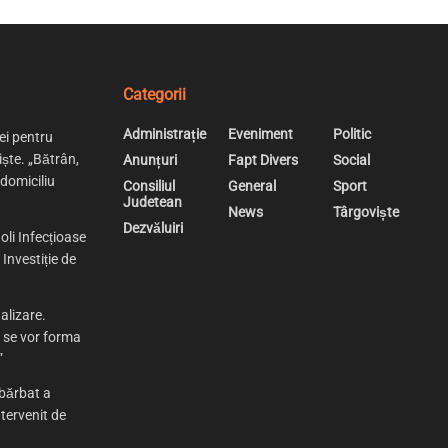
Categorii
Administrație
Eveniment
Politic
ei pentru
iște. „Bătrân,
Anunțuri
Fapt Divers
Social
 domiciliu
Consiliul
General
Sport
Judetean
News
Târgoviște
Dezvăluiri
oli Infecțioase
Investiție de
alizare.
e se vor forma
”
bărbat a
tervenit de