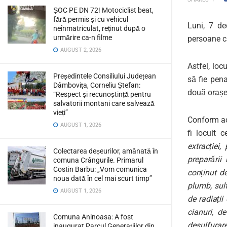
ȘOC PE DN 72! Motociclist beat,
fără permis și cu vehicul
Luni, 7 de
neînmatriculat, reținut după o
urmărire ca-n filme
persoane ca
AUGUST 2, 2026
Astfel, loc
Președintele Consiliului Județean
să fie pena
Dâmbovița, Corneliu Ștefan:
două orașe
“Respect și recunoștință pentru
salvatorii montani care salvează
vieți”
Conform ac
AUGUST 1, 2026
fi locuit 
extracției,
Colectarea deșeurilor, amânată în
preparării 
comuna Crângurile. Primarul
Costin Barbu: „Vom comunica
conținut d
noua dată în cel mai scurt timp”
plumb, sulf
AUGUST 1, 2026
de radiații
cianuri, de
Comuna Aninoasa: A fost
desulfurare
inaugurat Parcul Generațiilor din