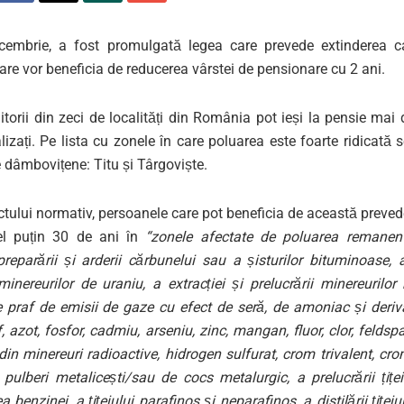
cembrie, a fost promulgată legea care prevede extinderea ca
re vor beneficia de reducerea vârstei de pensionare cu 2 ani.
uitorii din zeci de localități din România pot ieși la pensie mai
lizați. Pe lista cu zonele în care poluarea este foarte ridicată 
 dâmbovițene: Titu și Târgoviște.
tului normativ, persoanele care pot beneficia de această preved
cel puțin 30 de ani în
“zonele afectate de poluarea remanen
 preparării și arderii cărbunelui sau a șisturilor bituminoase, a
minereurilor de uraniu, a extracției și prelucrării minereurilo
e praf de emisii de gaze cu efect de seră, de amoniac și deriva
, azot, fosfor, cadmiu, arseniu, zinc, mangan, fluor, clor, feldspat
 din minereuri radioactive, hidrogen sulfurat, crom trivalent, cr
 pulberi metalicești/sau de cocs metalurgic, a prelucrării țiței
a benzinei, a țițeiului parafinos și neparafinos, a distilării țiței