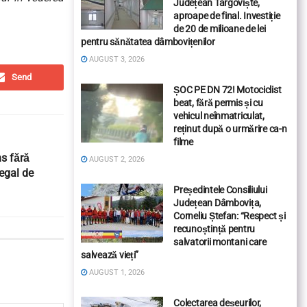
Județean Târgoviște,
aproape de final. Investiție
de 20 de milioane de lei
pentru sănătatea dâmbovițenilor
AUGUST 3, 2026
Send
ȘOC PE DN 72! Motociclist
beat, fără permis și cu
vehicul neînmatriculat,
reținut după o urmărire ca-n
filme
s fără
AUGUST 2, 2026
legal de
Președintele Consiliului
Județean Dâmbovița,
Corneliu Ștefan: “Respect și
recunoștință pentru
salvatorii montani care
salvează vieți”
AUGUST 1, 2026
Colectarea deșeurilor,