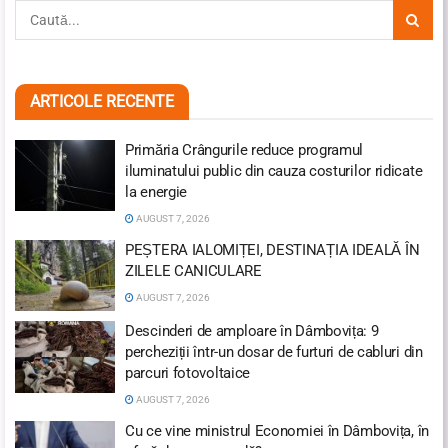
ARTICOLE RECENTE
Primăria Crângurile reduce programul
iluminatului public din cauza costurilor ridicate
la energie
AUGUST 7, 2026
PEȘTERA IALOMIȚEI, DESTINAȚIA IDEALĂ ÎN
ZILELE CANICULARE
AUGUST 7, 2026
Descinderi de amploare în Dâmbovița: 9
percheziții într-un dosar de furturi de cabluri din
parcuri fotovoltaice
AUGUST 7, 2026
Cu ce vine ministrul Economiei în Dâmbovița, în