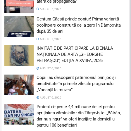
afară de propagandă?
AUGUST 7, 2026
Centura Găești prinde contur! Prima variantă
ocolitoare construită de la zero în Dâmbovița
după 35 de ani.
AUGUST 7, 2026
INVITAȚIE DE PARTICIPARE LA BIENALA
NAȚIONALĂ DE ARTĂ „GHEORGHE
PETRAȘCU”, EDIŢIA A XVIII-A, 2026
AUGUST 6, 2026
Copiii au descoperit patrimoniul prin joc și
creativitate în primele zile ale programului
„Vacanță la muzeu”
AUGUST 6, 2026
Proiect de peste 4,4 milioane de lei pentru
sprijinirea vârstnicilor din Târgoviște. „Bătrân,
dar nu singur” va oferi îngrijire la domiciliu
pentru 106 beneficiari