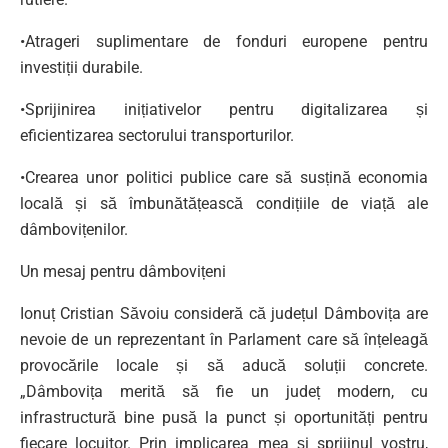
•Atrageri suplimentare de fonduri europene pentru
investiții durabile.
•Sprijinirea inițiativelor pentru digitalizarea și
eficientizarea sectorului transporturilor.
•Crearea unor politici publice care să susțină economia
locală și să îmbunătățească condițiile de viață ale
dâmbovițenilor.
Un mesaj pentru dâmbovițeni
Ionuț Cristian Săvoiu consideră că județul Dâmbovița are
nevoie de un reprezentant în Parlament care să înțeleagă
provocările locale și să aducă soluții concrete.
„Dâmbovița merită să fie un județ modern, cu
infrastructură bine pusă la punct și oportunități pentru
fiecare locuitor. Prin implicarea mea și sprijinul vostru,