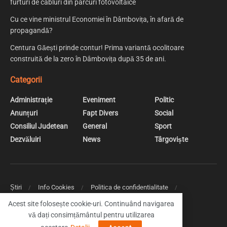
furturi de cabluri din parcuri fotovoltaice
Cu ce vine ministrul Economiei în Dâmbovița, în afară de
propagandă?
Centura Găești prinde contur! Prima variantă ocolitoare
construită de la zero în Dâmbovița după 35 de ani.
Categorii
Administrație
Eveniment
Politic
Anunțuri
Fapt Divers
Social
Consiliul Judetean
General
Sport
Dezvăluiri
News
Târgoviște
Știri
Info Cookies
Politica de confidentialitate
Web Design | Creare Site Web Targoviste
Acest site folosește cookie-uri. Continuând navigarea
vă dați consimțământul pentru utilizarea
© 2019 DambovitaNews - Cele mai noi stiri din Dambovita