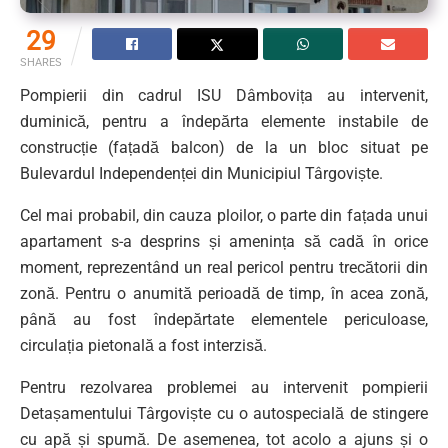
29
SHARES
Pompierii din cadrul ISU Dâmbovița au intervenit,
duminică, pentru a îndepărta elemente instabile de
construcție (fațadă balcon) de la un bloc situat pe
Bulevardul Independenței din Municipiul Târgoviște.
Cel mai probabil, din cauza ploilor, o parte din fațada unui
apartament s-a desprins și amenința să cadă în orice
moment, reprezentând un real pericol pentru trecătorii din
zonă. Pentru o anumită perioadă de timp, în acea zonă,
până au fost îndepărtate elementele periculoase,
circulația pietonală a fost interzisă.
Pentru rezolvarea problemei au intervenit pompierii
Detașamentului Târgoviște cu o autospecială de stingere
cu apă și spumă. De asemenea, tot acolo a ajuns și o