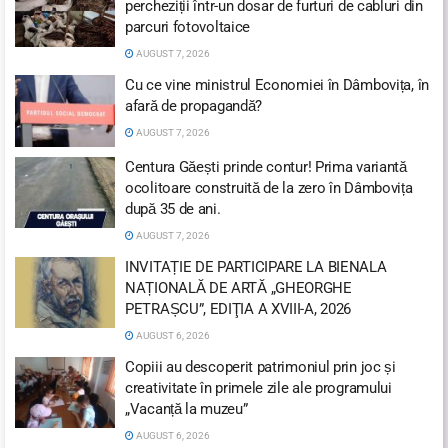
percheziții într-un dosar de furturi de cabluri din
parcuri fotovoltaice
AUGUST 7, 2026
Cu ce vine ministrul Economiei în Dâmbovița, în
afară de propagandă?
AUGUST 7, 2026
Centura Găești prinde contur! Prima variantă
ocolitoare construită de la zero în Dâmbovița
după 35 de ani.
AUGUST 7, 2026
INVITAȚIE DE PARTICIPARE LA BIENALA
NAȚIONALĂ DE ARTĂ „GHEORGHE
PETRAȘCU”, EDIŢIA A XVIII-A, 2026
AUGUST 6, 2026
Copiii au descoperit patrimoniul prin joc și
creativitate în primele zile ale programului
„Vacanță la muzeu”
AUGUST 6, 2026