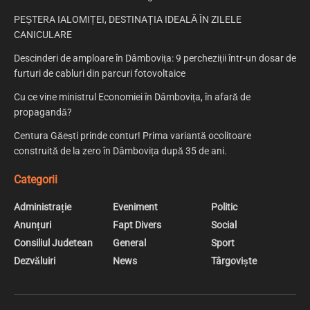
PEȘTERA IALOMIȚEI, DESTINAȚIA IDEALĂ ÎN ZILELE
CANICULARE
Descinderi de amploare în Dâmbovița: 9 percheziții într-un dosar de
furturi de cabluri din parcuri fotovoltaice
Cu ce vine ministrul Economiei în Dâmbovița, în afară de
propagandă?
Centura Găești prinde contur! Prima variantă ocolitoare
construită de la zero în Dâmbovița după 35 de ani.
Categorii
Administrație
Eveniment
Politic
Anunțuri
Fapt Divers
Social
Consiliul Judetean
General
Sport
Dezvăluiri
News
Târgoviște