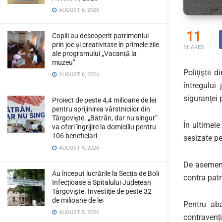
AUGUST 6, 2026
11
Copiii au descoperit patrimoniul
prin joc și creativitate în primele zile
SHARES
ale programului „Vacanță la
muzeu”
Poliţiştii 
AUGUST 6, 2026
întregului 
siguranţei 
Proiect de peste 4,4 milioane de lei
pentru sprijinirea vârstnicilor din
Târgoviște. „Bătrân, dar nu singur”
În ultimele
va oferi îngrijire la domiciliu pentru
106 beneficiari
sesizate pe
AUGUST 5, 2026
De asemenea
Au început lucrările la Secția de Boli
contra patr
Infecțioase a Spitalului Județean
Târgoviște. Investiție de peste 32
de milioane de lei
Pentru aba
AUGUST 5, 2026
contravenți