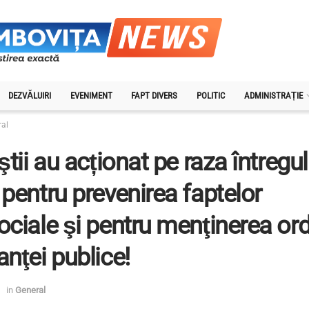
DEZVĂLUIRI
EVENIMENT
FAPT DIVERS
POLITIC
ADMINISTRAȚIE
ral
iştii au acționat pe raza întregul
 pentru prevenirea faptelor
ociale şi pentru menţinerea ordi
anţei publice!
in
General