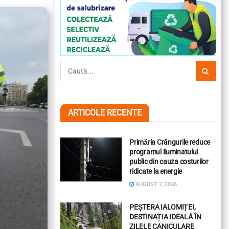
ARTICOLE RECENTE
Primăria Crângurile reduce
programul iluminatului
public din cauza costurilor
ridicate la energie
AUGUST 7, 2026
PEȘTERA IALOMIȚEI,
DESTINAȚIA IDEALĂ ÎN
ZILELE CANICULARE