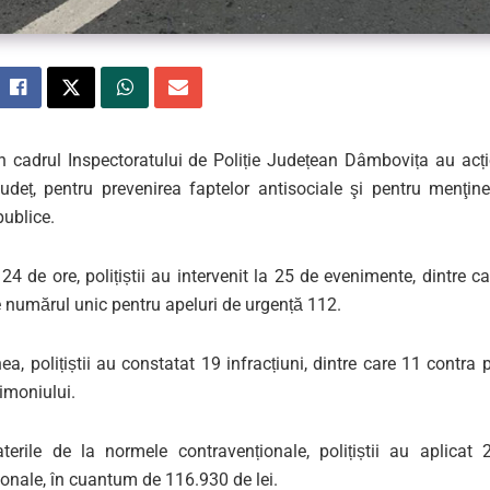
din cadrul Inspectoratului de Poliție Județean Dâmbovița au acț
județ, pentru prevenirea faptelor antisociale şi pentru menţine
publice.
 24 de ore, polițiștii au intervenit la 25 de evenimente, dintre c
 numărul unic pentru apeluri de urgență 112.
, polițiștii au constatat 19 infracțiuni, dintre care 11 contra 
imoniului.
terile de la normele contravenționale, polițiștii au aplicat 
onale, în cuantum de 116.930 de lei.