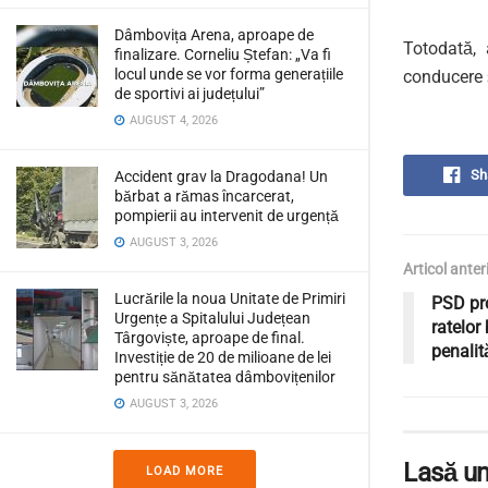
Dâmbovița Arena, aproape de
Totodată, 
finalizare. Corneliu Ștefan: „Va fi
locul unde se vor forma generațiile
conducere ș
de sportivi ai județului”
AUGUST 4, 2026
Sh
Accident grav la Dragodana! Un
bărbat a rămas încarcerat,
pompierii au intervenit de urgență
AUGUST 3, 2026
Articol anter
Lucrările la noua Unitate de Primiri
PSD pr
Urgențe a Spitalului Județean
ratelor
Târgoviște, aproape de final.
penalită
Investiție de 20 de milioane de lei
pentru sănătatea dâmbovițenilor
AUGUST 3, 2026
Lasă un
LOAD MORE