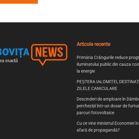
Articole recente
Primăria Crângurile reduce prog
iluminatului public din cauza cost
la energie
PEȘTERA IALOMIȚEI, DESTINAȚ
ZILELE CANICULARE
Descinderi de amploare în Dâmbo
percheziții într-un dosar de furtur
parcuri fotovoltaice
Cu ce vine ministrul Economiei î
afară de propagandă?