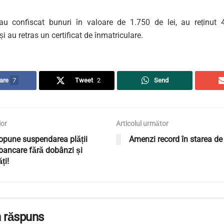
au confiscat bunuri în valoare de 1.750 de lei, au reținut
i au retras un certificat de înmatriculare.
are
7
Tweet
2
Send
ior
Articolul următor
opune suspendarea plății
Amenzi record în starea de
 bancare fără dobânzi și
ți!
 răspuns