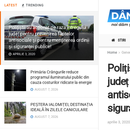
LATEST
TRENDING
Poliţiştii au acționat pe raza întregului
județ pentru prevenirea faptelor
antisociale şi pentru menţinerea ordinii
STIRI
şi siguranţei publice!
Home
Gene
APRILIE 3, 2020
Poliţ
Primăria Crângurile reduce
programul iluminatului public din
județ
cauza costurilor ridicate la energie
AUGUST 7, 2026
antis
PEȘTERA IALOMIȚEI, DESTINAȚIA
sigur
IDEALĂ ÎN ZILELE CANICULARE
AUGUST 7, 2026
aprilie 3, 2020