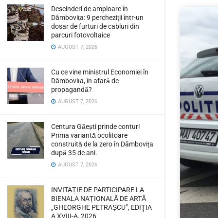
Descinderi de amploare în
Dâmbovița: 9 percheziții într-un
dosar de furturi de cabluri din
parcuri fotovoltaice
AUGUST 7, 2026
Cu ce vine ministrul Economiei în
Dâmbovița, în afară de
propagandă?
AUGUST 7, 2026
Centura Găești prinde contur!
Prima variantă ocolitoare
construită de la zero în Dâmbovița
după 35 de ani.
AUGUST 7, 2026
INVITAȚIE DE PARTICIPARE LA
BIENALA NAȚIONALĂ DE ARTĂ
„GHEORGHE PETRAȘCU”, EDIŢIA
A XVIII-A, 2026