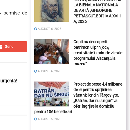
LA BIENALA NAȚIONALĂ
DE ARTĂ „GHEORGHE
 4 permise de
PETRAȘCU”, EDIŢIA A XVIII-
A, 2026
AUGUST 6, 2026
Copiii au descoperit
Send
patrimoniul prin joc și
creativitate în primele zile ale
programului „Vacanță la
muzeu”
AUGUST 6, 2026
 urgență!
Proiect de peste 4,4 milioane
de lei pentru sprijinirea
vârstnicilor din Târgoviște.
„Bătrân, dar nu singur” va
oferi îngrijire la domiciliu
pentru 106 beneficiari
AUGUST 5, 2026