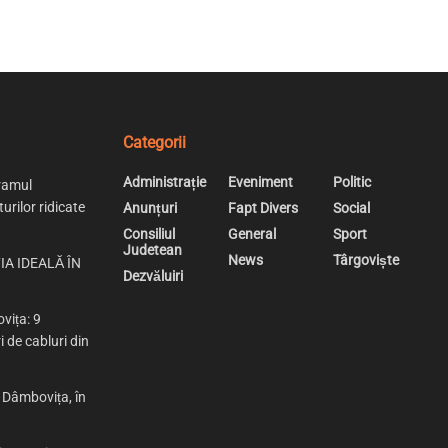
Categorii
Administrație
Eveniment
Politic
ramul
urilor ridicate
Anunțuri
Fapt Divers
Social
Consiliul
General
Sport
Judetean
News
Târgoviște
IA IDEALĂ ÎN
Dezvăluiri
vița: 9
i de cabluri din
n Dâmbovița, în