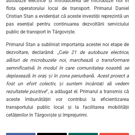
autobuze electrice și introducerea de microbuze noi în
flota operatorului local de transport. Primarul Daniel
Cristian Stan a evidențiat că aceste investiții reprezintă un
pas esențial pentru continuarea dezvoltării serviciului
public de transport în Târgoviște.
Primarul Stan a subliniat importanța acestei noi etape de
dezvoltare, declarând: „C
ele 21 de autobuze electrice,
alături de microbuzele noi, marchează o transformare
semnificativă în modul în care comunitatea noastră se
deplasează în oraș și în zona periurbană. Acest proiect a
fost un efort colectiv, și suntem încântați să vedem
rezultatele pozitive
”, a adăugat el. Primarul a transmis că
aceste îmbunătățiri vor contribui la eficientizarea
transportului public local și la facilitarea mobilității
cetățenilor în Târgoviște și împrejurimi.