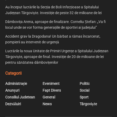
Au început lucrările la Secția de Boli Infecțioase a Spitalului
Județean Târgoviște. Investiție de peste 32 de milioane de lei
Dâmbovița Arena, aproape de finalizare. Corneliu Ștefan: „Va fi
locul unde se vor forma generațiile de sportivi ai județului”
Accident grav la Dragodana! Un bărbat a rămas încarcerat,
pompierii au intervenit de urgență
Lucrările la noua Unitate de Primiri Urgențe a Spitalului Județean
Târgoviște, aproape de final. Investiție de 20 de milioane de lei
pentru sănătatea dâmbovițenilor
Categorii
Administrație
Eveniment
Politic
Anunțuri
Fapt Divers
Social
Consiliul Judetean
General
Sport
Dezvăluiri
News
Târgoviște