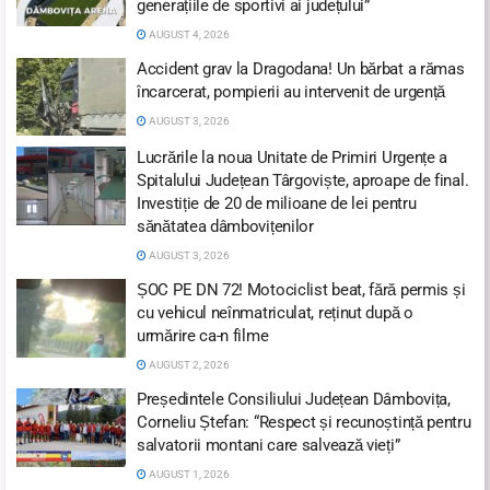
generațiile de sportivi ai județului”
AUGUST 4, 2026
Accident grav la Dragodana! Un bărbat a rămas
încarcerat, pompierii au intervenit de urgență
AUGUST 3, 2026
Lucrările la noua Unitate de Primiri Urgențe a
Spitalului Județean Târgoviște, aproape de final.
Investiție de 20 de milioane de lei pentru
sănătatea dâmbovițenilor
AUGUST 3, 2026
ȘOC PE DN 72! Motociclist beat, fără permis și
cu vehicul neînmatriculat, reținut după o
urmărire ca-n filme
AUGUST 2, 2026
Președintele Consiliului Județean Dâmbovița,
Corneliu Ștefan: “Respect și recunoștință pentru
salvatorii montani care salvează vieți”
AUGUST 1, 2026