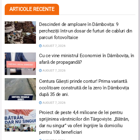
ARTICOLE RECENTE
Descinderi de amploare în Dâmbovița: 9
percheziții într-un dosar de furturi de cabluri din
parcuri fotovoltaice
AUGUST 7, 2026
Cu ce vine ministrul Economiei în Dâmbovița, în
afară de propagandă?
AUGUST 7, 2026
Centura Găești prinde contur! Prima variantă
ocolitoare construită de la zero în Dâmbovița
după 35 de ani.
AUGUST 7, 2026
Proiect de peste 4,4 milioane de lei pentru
sprijinirea vârstnicilor din Târgoviște. „Bătrân,
dar nu singur” va oferi îngrijire la domiciliu
pentru 106 beneficiari