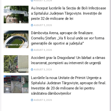
AUGUST 5, 2026
Au început lucrările la Secția de Boli Infecțioase
a Spitalului Județean Târgoviște. Investiție de
peste 32 de milioane de lei
AUGUST 5, 2026
Dâmbovița Arena, aproape de finalizare.
Corneliu Ștefan: „Va fi locul unde se vor forma
generațiile de sportivi ai județului”
AUGUST 4, 2026
Accident grav la Dragodana! Un bărbat a rămas
încarcerat, pompierii au intervenit de urgență
AUGUST 3, 2026
Lucrările la noua Unitate de Primiri Urgențe a
Spitalului Județean Târgoviște, aproape de final.
Investiție de 20 de milioane de lei pentru
sănătatea dâmbovițenilor
AUGUST 3, 2026