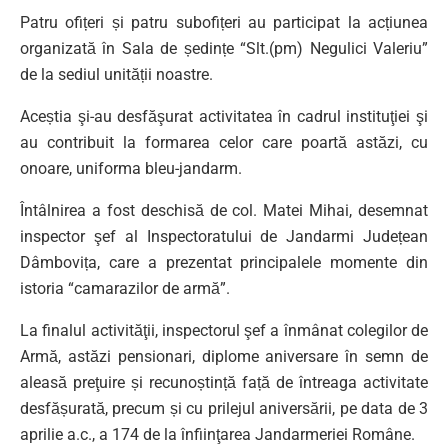
Patru ofițeri și patru subofițeri au participat la acțiunea
organizată în Sala de ședințe “Slt.(pm) Negulici Valeriu”
de la sediul unității noastre.
Aceștia şi-au desfăşurat activitatea în cadrul instituţiei şi
au contribuit la formarea celor care poartă astăzi, cu
onoare, uniforma bleu-jandarm.
Întâlnirea a fost deschisă de col. Matei Mihai, desemnat
inspector şef al Inspectoratului de Jandarmi Județean
Dâmbovița, care a prezentat principalele momente din
istoria “camarazilor de armă”.
La finalul activităţii, inspectorul şef a înmânat colegilor de
Armă, astăzi pensionari, diplome aniversare în semn de
aleasă preţuire și recunoștință față de întreaga activitate
desfășurată, precum și cu prilejul aniversării, pe data de 3
aprilie a.c., a 174 de la înfiinţarea Jandarmeriei Române.