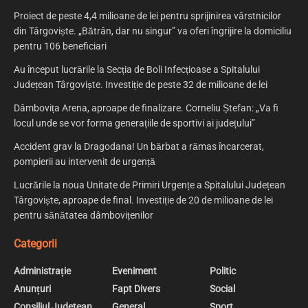
Proiect de peste 4,4 milioane de lei pentru sprijinirea vârstnicilor
din Târgoviște. „Bătrân, dar nu singur” va oferi îngrijire la domiciliu
pentru 106 beneficiari
Au început lucrările la Secția de Boli Infecțioase a Spitalului
Județean Târgoviște. Investiție de peste 32 de milioane de lei
Dâmbovița Arena, aproape de finalizare. Corneliu Ștefan: „Va fi
locul unde se vor forma generațiile de sportivi ai județului”
Accident grav la Dragodana! Un bărbat a rămas încarcerat,
pompierii au intervenit de urgență
Lucrările la noua Unitate de Primiri Urgențe a Spitalului Județean
Târgoviște, aproape de final. Investiție de 20 de milioane de lei
pentru sănătatea dâmbovițenilor
Categorii
Administrație
Eveniment
Politic
Anunțuri
Fapt Divers
Social
Consiliul Judetean
General
Sport