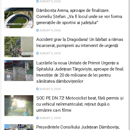
AUGUST 5, 2026
Dâmbovița Arena, aproape de finalizare.
Corneliu Ștefan: „Va fi locul unde se vor forma
generațiile de sportivi ai județului”
AUGUST 4, 2026
Accident grav la Dragodana! Un bărbat a rămas
încarcerat, pompierii au intervenit de urgență
AUGUST 3, 2026
Lucrările la noua Unitate de Primiri Urgențe a
Spitalului Județean Târgoviște, aproape de final.
Investiție de 20 de milioane de lei pentru
sănătatea dâmbovițenilor
AUGUST 3, 2026
ȘOC PE DN 72! Motociclist beat, fără permis și
cu vehicul neînmatriculat, reținut după o
urmărire ca-n filme
AUGUST 2, 2026
Președintele Consiliului Județean Dâmbovița,