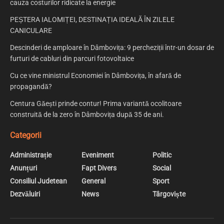
cauza costurilor ridicate la energie
PEȘTERA IALOMIȚEI, DESTINAȚIA IDEALĂ ÎN ZILELE
CANICULARE
Descinderi de amploare în Dâmbovița: 9 percheziții într-un dosar de
furturi de cabluri din parcuri fotovoltaice
Cu ce vine ministrul Economiei în Dâmbovița, în afară de
propagandă?
Centura Găești prinde contur! Prima variantă ocolitoare
construită de la zero în Dâmbovița după 35 de ani.
Categorii
Administrație
Eveniment
Politic
Anunțuri
Fapt Divers
Social
Consiliul Judetean
General
Sport
Dezvăluiri
News
Târgoviște