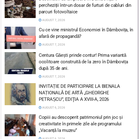
percheziții într-un dosar de furturi de cabluri din
parcuri fotovoltaice
AUGUST 7, 2026
Cu ce vine ministrul Economiei în Dâmbovița, în
afară de propagandă?
AUGUST 7, 2026
Centura Găești prinde contur! Prima variantă
ocolitoare construită de la zero în Dâmbovița
după 35 de ani.
AUGUST 7, 2026
INVITAȚIE DE PARTICIPARE LA BIENALA
NAȚIONALĂ DE ARTĂ „GHEORGHE
PETRAȘCU”, EDIŢIA A XVIII-A, 2026
AUGUST 6, 2026
Copiii au descoperit patrimoniul prin joc și
creativitate în primele zile ale programului
„Vacanță la muzeu”
AUGUST 6, 2026