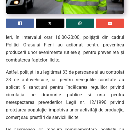
Ieri, în intervalul orar 16:00-20:00, polițiștii din cadrul
Poliției Orașului Fieni au acționat pentru prevenirea
producerii unor evenimente rutiere și pentru prevenirea și
combaterea faptelor ilicite.
Astfel, polițiștii au legitimat 33 de persoane și au controlat
23 de autovehicule, iar pentru neregulile constate au
aplicat 9 sancțiuni pentru încălcarea regulilor privind
circulația pe drumurile publice și una pentru
nerespectarea prevederilor Legii nr. 12/1990 privind
protejarea populaţiei împotriva unor activităţi de producţie,
comerţ sau prestări de servicii ilicite.
De asemenea, ca măsură complementară, polițiștii au