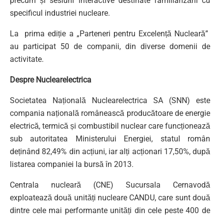
precum și sesiuni interactive destinate familiarizării cu
specificul industriei nucleare.
La prima ediție a „Parteneri pentru Excelență Nucleară”
au participat 50 de companii, din diverse domenii de
activitate.
Despre Nuclearelectrica
Societatea Națională Nuclearelectrica SA (SNN) este
compania națională românească producătoare de energie
electrică, termică și combustibil nuclear care funcționează
sub autoritatea Ministerului Energiei, statul român
deținând 82,49% din acțiuni, iar alți acționari 17,50%, după
listarea companiei la bursă în 2013.
Centrala nucleară (CNE) Sucursala Cernavodă
exploatează două unități nucleare CANDU, care sunt două
dintre cele mai performante unități din cele peste 400 de