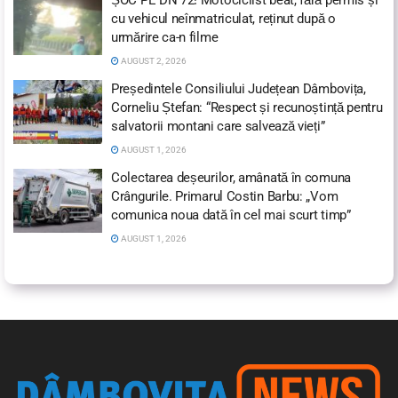
ȘOC PE DN 72! Motociclist beat, fără permis și
cu vehicul neînmatriculat, reținut după o
urmărire ca-n filme
AUGUST 2, 2026
Președintele Consiliului Județean Dâmbovița,
Corneliu Ștefan: “Respect și recunoștință pentru
salvatorii montani care salvează vieți”
AUGUST 1, 2026
Colectarea deșeurilor, amânată în comuna
Crângurile. Primarul Costin Barbu: „Vom
comunica noua dată în cel mai scurt timp”
AUGUST 1, 2026