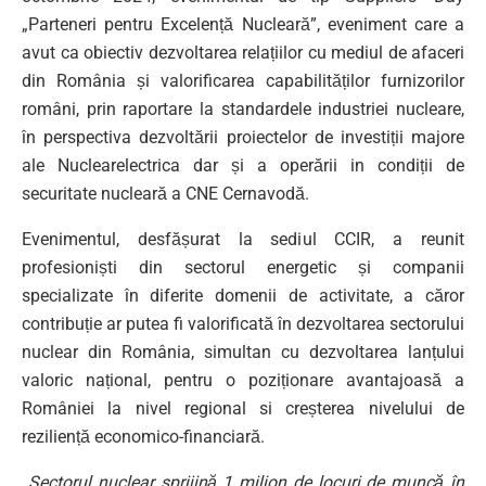
„Parteneri pentru Excelență Nucleară”, eveniment care a
avut ca obiectiv dezvoltarea relațiilor cu mediul de afaceri
din România și valorificarea capabilităților furnizorilor
români, prin raportare la standardele industriei nucleare,
în perspectiva dezvoltării proiectelor de investiții majore
ale Nuclearelectrica dar și a operării in condiții de
securitate nucleară a CNE Cernavodă.
Evenimentul, desfășurat la sediul CCIR, a reunit
profesioniști din sectorul energetic și companii
specializate în diferite domenii de activitate, a căror
contribuție ar putea fi valorificată în dezvoltarea sectorului
nuclear din România, simultan cu dezvoltarea lanțului
valoric național, pentru o poziționare avantajoasă a
României la nivel regional si creșterea nivelului de
reziliență economico-financiară.
„
Sectorul nuclear sprijină 1 milion de locuri de muncă în