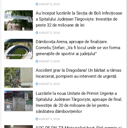
AUGUST 5, 2026
Au început lucrările la Secția de Boli Infecțioase
a Spitalului Județean Târgoviște. Investiție de
peste 32 de milioane de lei
AUGUST 5, 2026
Dâmbovița Arena, aproape de finalizare.
Corneliu Ștefan: „Va fi locul unde se vor forma
generațiile de sportivi ai județului”
AUGUST 4, 2026
Accident grav la Dragodana! Un bărbat a rămas
încarcerat, pompierii au intervenit de urgență
AUGUST 3, 2026
Lucrările la noua Unitate de Primiri Urgențe a
Spitalului Județean Târgoviște, aproape de final.
Investiție de 20 de milioane de lei pentru
sănătatea dâmbovițenilor
AUGUST 3, 2026