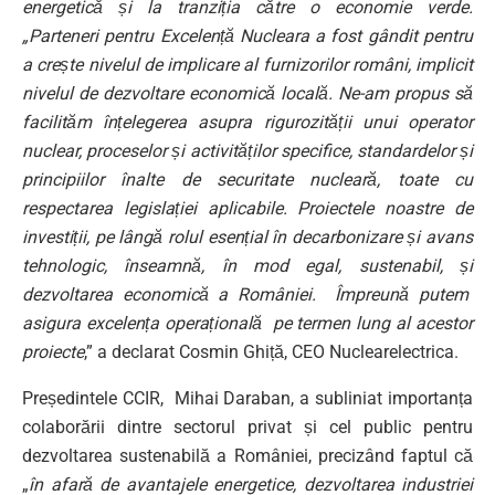
energetică și la tranziția către o economie verde.
„Parteneri pentru Excelență Nucleara a fost gândit pentru
a crește nivelul de implicare al furnizorilor români, implicit
nivelul de dezvoltare economică locală. Ne-am propus să
facilităm înțelegerea asupra rigurozității unui operator
nuclear, proceselor și activităților specifice, standardelor și
principiilor înalte de securitate nucleară, toate cu
respectarea legislației aplicabile. Proiectele noastre de
investiții, pe lângă rolul esențial în decarbonizare și avans
tehnologic, înseamnă, în mod egal, sustenabil, și
dezvoltarea economică a României. Împreună putem
asigura excelența operațională pe termen lung al acestor
proiecte
,” a declarat Cosmin Ghiță, CEO Nuclearelectrica.
Președintele CCIR, Mihai Daraban, a subliniat importanța
colaborării dintre sectorul privat și cel public pentru
dezvoltarea sustenabilă a României, precizând faptul că
„
în afară de avantajele energetice, dezvoltarea industriei