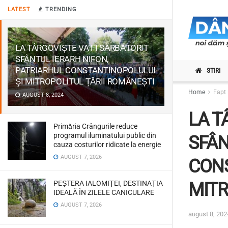
LATEST
TRENDING
LA TÂRGOVIȘTE VA FI SĂRBĂTORIT
SFÂNTUL IERARH NIFON,
PATRIARHUL CONSTANTINOPOLULUI
STIRI
ŞI MITROPOLITUL ȚĂRII ROMÂNEȘTI
Home
Fapt 
AUGUST 8, 2024
LA T
Primăria Crângurile reduce
programul iluminatului public din
SFÂN
cauza costurilor ridicate la energie
AUGUST 7, 2026
CONS
PEȘTERA IALOMIȚEI, DESTINAȚIA
MITR
IDEALĂ ÎN ZILELE CANICULARE
AUGUST 7, 2026
august 8, 202