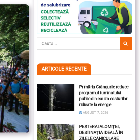
ARTICOLE RECENTE
Primăria Crângurile reduce
programul iluminatului
public din cauza costurilor
ridicate la energie
AUGUST 7, 2026
PEȘTERA IALOMIȚEI,
DESTINAȚIA IDEALĂ ÎN
ZILELE CANICULARE