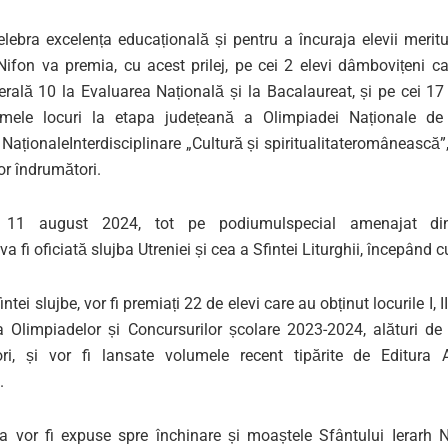
elebra excelența educațională
și
pentru
a încuraja elevii merit
 Nifon
va premia
, cu acest prilej
,
pe cei 2 elevi dâmbovițeni ca
rală 10 la Evaluarea Națională și la Bacalaureat, și
pe cei
17
imele locuri la etapa județeană a Olimpiadei Naționale de
i
Național
e
I
nterdisciplinar
e
„
Cultură și
s
piritualitate
românească
”
lor
îndrumători
.
11 august 202
4
,
tot pe
podium
ul
special amenajat
di
va fi oficiată
slujba
Utreniei
și
cea a
Sfintei Liturghii,
începând c
intei slujbe, v
or fi
premiați
22 de
elevi care au obținut locurile I, II
a Olimpiadelor și
Concursurilor școlare 202
3
-202
4
,
alături de
ri
, și
vor fi lansate volumele recent tipărite de Editura A
.
ta vor fi expuse spre închinare și moaștele
Sf
ântului Ierarh
Ne