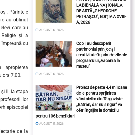
LA BIENALA NAȚIONALĂ
DE ARTĂ „GHEORGHE
uoși,
Părintele
PETRAȘCU”, EDIŢIA A XVIII-
re au obținut
A, 2026
elevi care au
AUGUST 6, 2026
 Religie și a
,
împreună cu
Copiii au descoperit
patrimoniul prin joc și
creativitate în primele zile ale
programului „Vacanță la
muzeu”
n
apropierea
AUGUST 6, 2026
u ora
7.00
.
Proiect de peste 4,4 milioane
 și III la etapa
de lei pentru sprijinirea
vârstnicilor din Târgoviște.
 profesor
i
i
lor
„Bătrân, dar nu singur” va
rhiepiscopiei
oferi îngrijire la domiciliu
pentru 106 beneficiari
AUGUST 5, 2026
ctarie de la