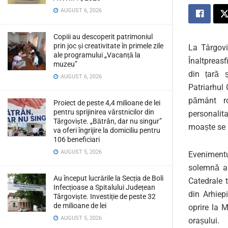
AUGUST 6, 2026
Copiii au descoperit patrimoniul
prin joc și creativitate în primele zile
La Târgovi
ale programului „Vacanță la
Înaltpreasfi
muzeu”
din țară ș
AUGUST 6, 2026
Patriarhul
pământ r
Proiect de peste 4,4 milioane de lei
pentru sprijinirea vârstnicilor din
personalita
Târgoviște. „Bătrân, dar nu singur”
moaște
se 
va oferi îngrijire la domiciliu pentru
106 beneficiari
AUGUST 5, 2026
Evenimentu
solemnă a
Au început lucrările la Secția de Boli
Catedrale 
Infecțioase a Spitalului Județean
din Arhiep
Târgoviște. Investiție de peste 32
de milioane de lei
oprire la
M
AUGUST 5, 2026
orașului
.