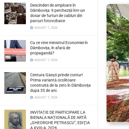
Descinderi de amploare în
Dâmbovița: 9 percheziții într-un
dosar de furturi de cabluri din
parcuri fotovoltaice
AUGUST 7, 2026
Cu ce vine ministrul Economiei în
Dâmbovița, în afară de
propagandă?
AUGUST 7, 2026
Centura Găești prinde contur!
Prima variantă ocolitoare
construită de la zero în Dâmbovița
după 35 de ani.
AUGUST 7, 2026
INVITAȚIE DE PARTICIPARE LA
BIENALA NAȚIONALĂ DE ARTĂ
„GHEORGHE PETRAȘCU”, EDIŢIA
A XVIII-A, 2026