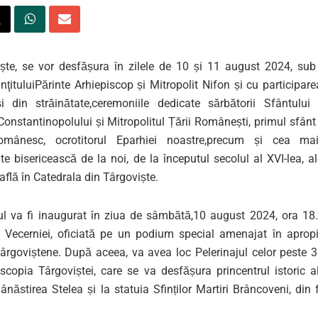
ște, se vor desfășura în zilele de
10 și 11 august 2024
,
sub 
nţitul
ui
Părinte
Arhiepiscop și
Mitropolit N
ifon
și cu participar
i din străinătate
,
c
eremoniile
dedicate sărbătorii
Sfântului 
 Constantinopolului
ș
i
Mitropolitul Țării Românești
,
primul sfânt
omânesc,
ocrotitorul Eparhiei noastre
,
precum
și cea mai 
te bisericească de la noi, de la începutul secolul al XVI-lea
,
al
află în
Catedrala din Târgoviște
.
l va fi
inaugurat
în ziua de
sâmbătă,
10 august 2024, ora 18
 Vecerniei
, oficiată pe un podium special amenajat în apropie
târgoviștene. După aceea, va avea loc
Pelerinajul
celor peste 
iscopia Târgoviștei
,
care se va desfășura prin
centrul
istoric
a
ânăstirea Stelea
și la statuia
Sfinților Martiri Brâncoveni
, din 