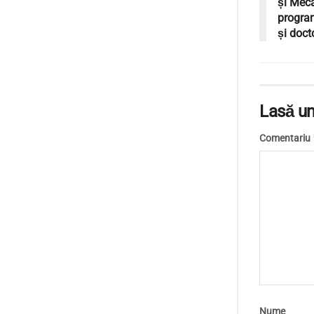
și Meca
program
și doct
Lasă un
Comentariu
Nume