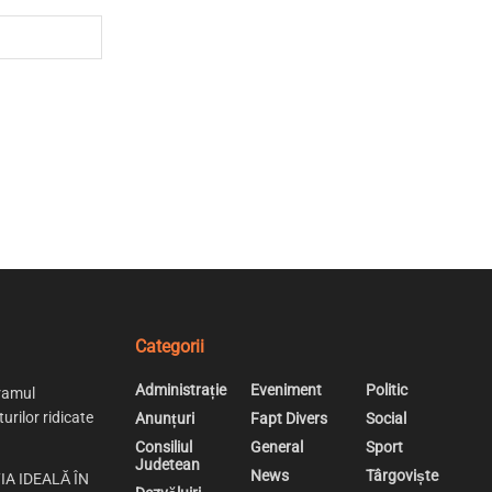
Categorii
Administrație
Eveniment
Politic
ramul
urilor ridicate
Anunțuri
Fapt Divers
Social
Consiliul
General
Sport
Judetean
News
Târgoviște
IA IDEALĂ ÎN