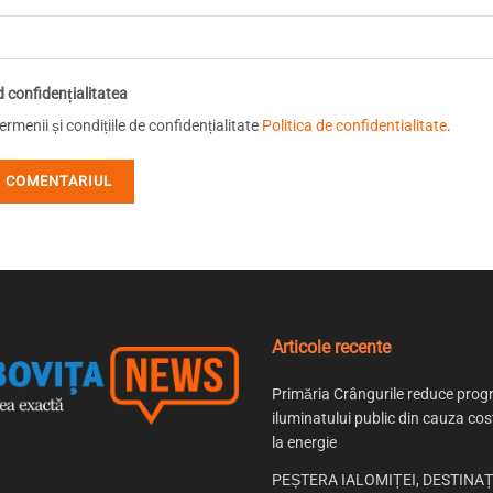
d confidențialitatea
rmenii și condițiile de confidențialitate
Politica de confidentialitate
.
Articole recente
Primăria Crângurile reduce prog
iluminatului public din cauza cost
la energie
PEȘTERA IALOMIȚEI, DESTINAȚ