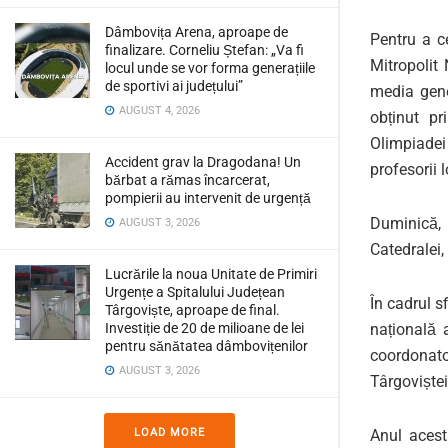
Dâmbovița Arena, aproape de
Pentru a
c
finalizare. Corneliu Ștefan: „Va fi
Mitropolit
locul unde se vor forma generațiile
de sportivi ai județului”
media gene
AUGUST 4, 2026
obținut pr
Olimpiade
Accident grav la Dragodana! Un
profesori
i 
bărbat a rămas încarcerat,
pompierii au intervenit de urgență
D
uminică,
AUGUST 3, 2026
Catedralei,
Lucrările la noua Unitate de Primiri
Urgențe a Spitalului Județean
În cadrul sf
Târgoviște, aproape de final.
Investiție de 20 de milioane de lei
națională 
pentru sănătatea dâmbovițenilor
coordonato
AUGUST 3, 2026
Târgoviștei
LOAD MORE
Anul ac
es