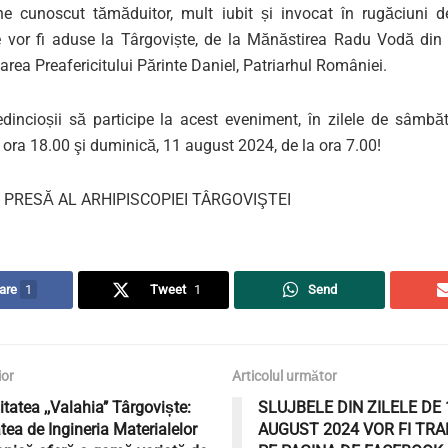
ne
cunoscut
tămăduitor, mult iubit și invocat în rugăciuni de
e vor
fi aduse
la Târgoviște, de la Mănăstirea
Radu Vodă
din 
rea Preafericitului Părinte Daniel, Patriarhul României.
edincio
ș
ii să participe
la
acest eveniment
,
în zilele de
sâmbă
a
ora
18.00
şi
duminică
, 11 august 202
4
,
de la
ora
7.00
!
 PRESĂ AL ARHIPISCOPIEI TÂRGOVIŞ
TEI
are
1
Tweet
1
Send
ior
Articolul următor
itatea ,,Valahia’’ Târgoviște:
SLUJBELE DIN ZILELE DE 
tea de Ingineria Materialelor
AUGUST 2024 VOR FI TRA