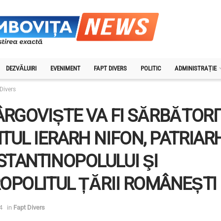
DEZVĂLUIRI
EVENIMENT
FAPT DIVERS
POLITIC
ADMINISTRAȚIE
Divers
ÂRGOVIȘTE VA FI SĂRBĂTORI
TUL IERARH NIFON, PATRIAR
TANTINOPOLULUI ŞI
OPOLITUL ȚĂRII ROMÂNEȘTI
4
in
Fapt Divers