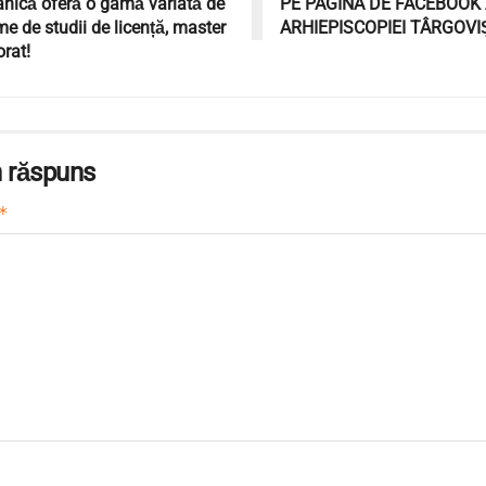
nică oferă o gamă variată de
PE PAGINA DE FACEBOOK
e de studii de licență, master
ARHIEPISCOPIEI TÂRGOVI
orat!
 răspuns
*