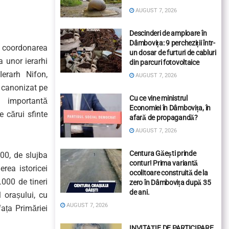
AUGUST 7, 2026
Descinderi de amploare în
Dâmbovița: 9 percheziții într-
coordonarea
un dosar de furturi de cabluri
ea unor
ierarhi
din parcuri fotovoltaice
Ierarh Nifon,
AUGUST 7, 2026
 canonizat pe
Cu ce vine ministrul
importantă
Economiei în Dâmbovița, în
e cărui sfinte
afară de propagandă?
AUGUST 7, 2026
Centura Găești prinde
.00
,
de
slujba
contur! Prima variantă
rea istoricei
ocolitoare construită de la
3.000 de
tineri
zero în Dâmbovița după 35
de ani.
l orașului
, cu
AUGUST 7, 2026
fața Primăriei
INVITAȚIE DE PARTICIPARE