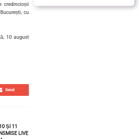
 credincioșii
București, cu
tă
, 10 august
Send
10 ȘI 11
NSMISE LIVE