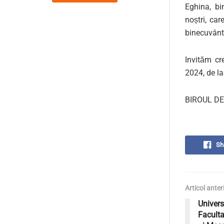
Eghina
, bi
noștri
, car
binecuvânta
Invităm cr
202
4
,
de l
BIROUL DE
Sh
Articol anter
Univers
Faculta