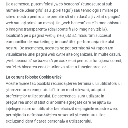
De asemenea, putem folosi „web beacons” (cunoscute și sub
numele de „clear gifs” sau „pixel tags”) sau tehnologii similare pe
site-ul nostru pentru a ne permite să știm dacă ați vizitat o pagină
web sau ați primit un mesaj. Un „web beacon” este în mod obișnuit
o imagine transparentă (deși poate fi și o imagine vizibilă),
localizată pe o pagină web și ne ajută să măsurăm succesul
campaniilor de marketing și îmbunătățiți performanța site-ului
nostru. De asemenea, acestea ne pot permite să vă raportăm
vizualizarea unei pagini web către alte organizații. În multe cazuri,
„web beacons” se bazează pe cookie-uri pentru a funcționa corect,
astfel că blocarea cookie-urilor va afecta funcționarea lor.
La ce sunt folosite Cookie-urile?
Aceste fişiere fac posibilă recunoaşterea terminalului utilizatorului
şi prezentarea conţinutului într-un mod relevant, adaptat
preferinţelor utilizatorului. De asemenea, sunt utilizate în
pregătirea unor statistici anonime agregate care ne ajută să
înţelegem cum un utilizator beneficiază de paginile noastre web,
permiţându-ne îmbunătăţirea structurii şi conţinutului lor,
excluzând identificarea personală a utilizatorului.