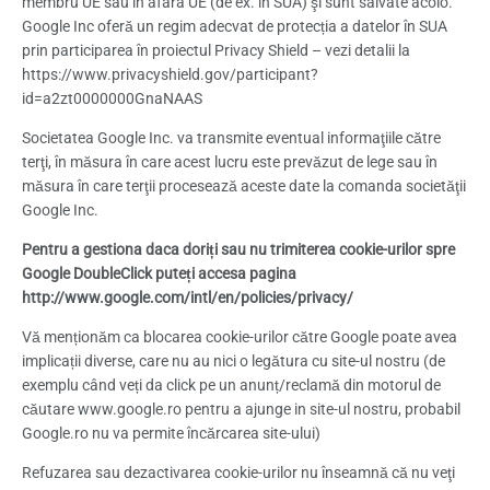
membru UE sau în afara UE (de ex. în SUA) şi sunt salvate acolo.
Google Inc oferă un regim adecvat de protecția a datelor în SUA
prin participarea în proiectul Privacy Shield – vezi detalii la
https://www.privacyshield.gov/participant?
id=a2zt0000000GnaNAAS
Societatea Google Inc. va transmite eventual informaţiile către
terţi, în măsura în care acest lucru este prevăzut de lege sau în
măsura în care terţii procesează aceste date la comanda societăţii
Google Inc.
Pentru a gestiona daca doriți sau nu trimiterea cookie-urilor spre
Google DoubleClick puteți accesa pagina
http://www.google.com/intl/en/policies/privacy/
Vă menționăm ca blocarea cookie-urilor către Google poate avea
implicații diverse, care nu au nici o legătura cu site-ul nostru (de
exemplu când veți da click pe un anunț/reclamă din motorul de
căutare www.google.ro pentru a ajunge in site-ul nostru, probabil
Google.ro nu va permite încărcarea site-ului)
Refuzarea sau dezactivarea cookie-urilor nu înseamnă că nu veţi