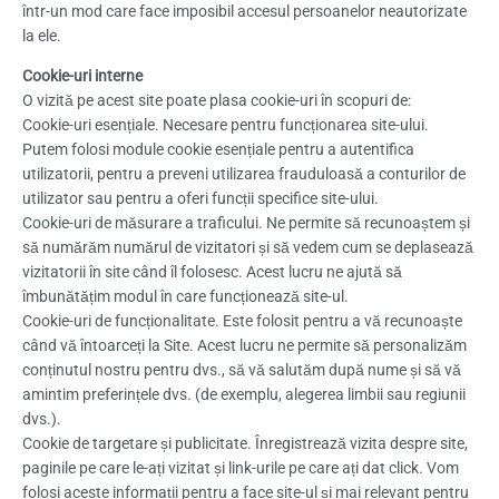
într-un mod care face imposibil accesul persoanelor neautorizate
la ele.
Cookie-uri interne
O vizită pe acest site poate plasa cookie-uri în scopuri de:
Cookie-uri esențiale. Necesare pentru funcționarea site-ului.
Putem folosi module cookie esențiale pentru a autentifica
utilizatorii, pentru a preveni utilizarea frauduloasă a conturilor de
utilizator sau pentru a oferi funcții specifice site-ului.
Cookie-uri de măsurare a traficului. Ne permite să recunoaștem și
să numărăm numărul de vizitatori și să vedem cum se deplasează
vizitatorii în site când îl folosesc. Acest lucru ne ajută să
îmbunătățim modul în care funcționează site-ul.
Cookie-uri de funcționalitate. Este folosit pentru a vă recunoaște
când vă întoarceți la Site. Acest lucru ne permite să personalizăm
conținutul nostru pentru dvs., să vă salutăm după nume și să vă
amintim preferințele dvs. (de exemplu, alegerea limbii sau regiunii
dvs.).
Cookie de targetare și publicitate. Înregistrează vizita despre site,
paginile pe care le-ați vizitat și link-urile pe care ați dat click. Vom
folosi aceste informații pentru a face site-ul și mai relevant pentru