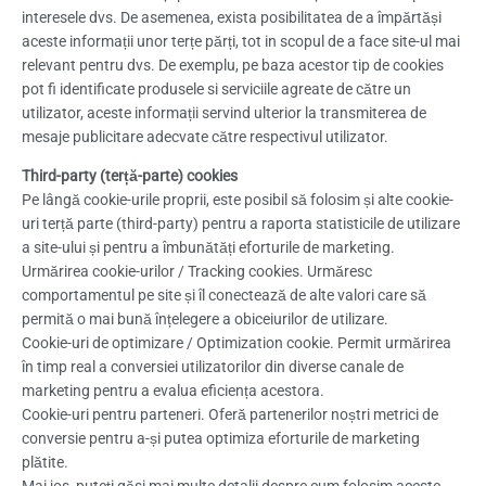
interesele dvs. De asemenea, exista posibilitatea de a împărtăși
aceste informații unor terțe părți, tot in scopul de a face site-ul mai
relevant pentru dvs. De exemplu, pe baza acestor tip de cookies
pot fi identificate produsele si serviciile agreate de către un
utilizator, aceste informații servind ulterior la transmiterea de
mesaje publicitare adecvate către respectivul utilizator.
Third-party (terță-parte) cookies
Pe lângă cookie-urile proprii, este posibil să folosim și alte cookie-
uri terță parte (third-party) pentru a raporta statisticile de utilizare
a site-ului și pentru a îmbunătăți eforturile de marketing.
Urmărirea cookie-urilor / Tracking cookies. Urmăresc
comportamentul pe site și îl conectează de alte valori care să
permită o mai bună înțelegere a obiceiurilor de utilizare.
Cookie-uri de optimizare / Optimization cookie. Permit urmărirea
în timp real a conversiei utilizatorilor din diverse canale de
marketing pentru a evalua eficiența acestora.
Cookie-uri pentru parteneri. Oferă partenerilor noștri metrici de
conversie pentru a-și putea optimiza eforturile de marketing
plătite.
Mai jos, puteți găsi mai multe detalii despre cum folosim aceste