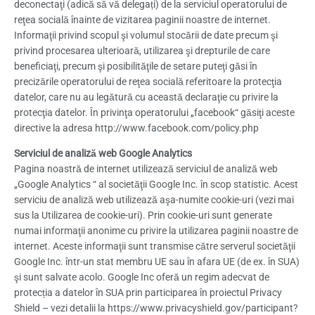
deconectaţi (adică să vă delegați) de la serviciul operatorului de
reţea socială înainte de vizitarea paginii noastre de internet.
Informaţii privind scopul şi volumul stocării de date precum şi
privind procesarea ulterioară, utilizarea şi drepturile de care
beneficiaţi, precum şi posibilităţile de setare puteţi găsi în
precizările operatorului de reţea socială referitoare la protecţia
datelor, care nu au legătură cu această declaraţie cu privire la
protecţia datelor. În privinţa operatorului „facebook“ găsiţi aceste
directive la adresa http://www.facebook.com/policy.php
Serviciul de analiză web Google Analytics
Pagina noastră de internet utilizează serviciul de analiză web
„Google Analytics “ al societăţii Google Inc. în scop statistic. Acest
serviciu de analiză web utilizează aşa-numite cookie-uri (vezi mai
sus la Utilizarea de cookie-uri). Prin cookie-uri sunt generate
numai informaţii anonime cu privire la utilizarea paginii noastre de
internet. Aceste informaţii sunt transmise către serverul societăţii
Google Inc. într-un stat membru UE sau în afara UE (de ex. în SUA)
şi sunt salvate acolo. Google Inc oferă un regim adecvat de
protecția a datelor în SUA prin participarea în proiectul Privacy
Shield – vezi detalii la https://www.privacyshield.gov/participant?