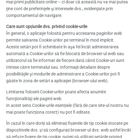
mai primi publicitate online – ci doar că această nu va mai putea
ţine cont de preferinţele şi interesele dvs., evidenţiate prin
comportamentul de navigare.
Care sunt opțiunile dvs. privind cookie-urile
În general, o aplicaţie folosită pentru accesarea paginilor web
permite salvarea Cookie-urilor pe terminal în mod implicit.
Aceste setări pot fi schimbate în aşa fel încât administrarea
automată a Cookie-urilor să fie blocată de browser-ul web sau
utilizatorul să fie informat de fiecare dată când Cookie-uri sunt
trimise către terminalul sau. Informaţii detaliate despre
posibilităţile şi modurile de administrare a Cookie-urilor pot fi
găsite în zona de setări a aplicaţiei (browser-ului web).
Limitarea folosirii Cookie-urilor poate afecta anumite
funcţionalităţi ale paginii web.
In acest sens Cookie-urile esențiale (fără de care site-ul nostru nu
mai poate funcționa corect) nu pot fi editate.
În cazul în care doriți să eliminați fișierele de tip cookie stocate pe
dispozitivele dvs. și să configurați browser-ul dvs. web astfel încât
să refuze fișiere de tip cookie, puteți să utilizați setările privind