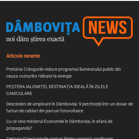
Articole recente
Primăria Crângurile reduce programul iluminatului public din
cauza costurilor ridicate la energie
PEȘTERA IALOMIȚEI, DESTINAȚIA IDEALĂ ÎN ZILELE
CANICULARE
Descinderi de amploare în Dâmbovița: 9 percheziții într-un dosar de
furturi de cabluri din parcuri fotovoltaice
Cu ce vine ministrul Economiei în Dâmbovița, în afară de
propagandă?
Centura Găești prinde contur! Prima variantă ocolitoare