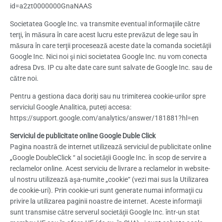
id=a2zt0000000GnaNAAS
Societatea Google Inc. va transmite eventual informaţiile către
terţi, în măsura în care acest lucru este prevăzut de lege sau în
măsura în care terţii procesează aceste date la comanda societăţii
Google Inc. Nici noi şi nici societatea Google Inc. nu vom conecta
adresa Dvs. IP cu alte date care sunt salvate de Google Inc. sau de
către noi.
Pentru a gestiona daca doriți sau nu trimiterea cookie-urilor spre
serviciul Google Analitica, puteți accesa:
https://support.google.com/analytics/answer/181881?hl=en
Serviciul de publicitate online Google Duble Click
Pagina noastră de internet utilizează serviciul de publicitate online
„Google DoubleClick “ al societăţii Google Inc. în scop de servire a
reclamelor online. Acest serviciu de livrare a reclamelor in website-
ul nostru utilizează aşa-numite „cookie“ (vezi mai sus la Utilizarea
de cookie-uri). Prin cookie-uri sunt generate numai informaţii cu
privire la utilizarea paginii noastre de internet. Aceste informaţii
sunt transmise către serverul societăţii Google Inc. într-un stat