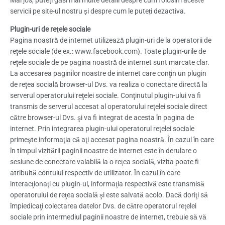
servicii pe site-ul nostru și despre cum le puteți dezactiva.
Plugin-uri de reţele sociale
Pagina noastră de internet utilizează plugin-uri de la operatorii de
reţele sociale (de ex.: www.facebook.com). Toate plugin-urile de
reţele sociale de pe pagina noastră de internet sunt marcate clar.
La accesarea paginilor noastre de internet care conţin un plugin
de reţea socială browser-ul Dvs. va realiza o conectare directă la
serverul operatorului reţelei sociale. Conţinutul plugin-ului va fi
transmis de serverul accesat al operatorului reţelei sociale direct
către browser-ul Dvs. şi va fi integrat de acesta în pagina de
internet. Prin integrarea plugin-ului operatorul reţelei sociale
primeşte informaţia că aţi accesat pagina noastră. În cazul în care
în timpul vizitării paginii noastre de internet este în derulare o
sesiune de conectare valabilă la o reţea socială, vizita poate fi
atribuită contului respectiv de utilizator. În cazul în care
interacţionaţi cu plugin-ul, informaţia respectivă este transmisă
operatorului de reţea socială şi este salvată acolo. Dacă doriţi să
împiedicaţi colectarea datelor Dvs. de către operatorul reţelei
sociale prin intermediul paginii noastre de internet, trebuie să vă