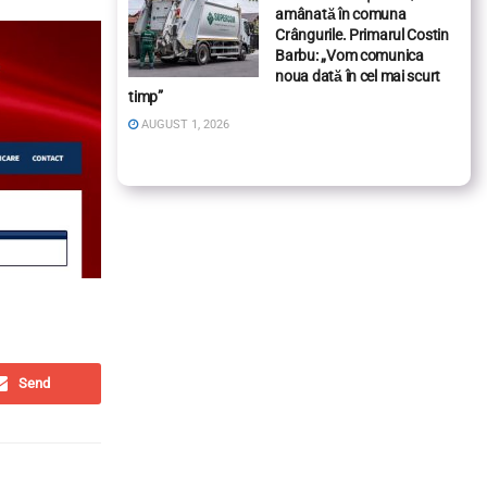
amânată în comuna
Crângurile. Primarul Costin
Barbu: „Vom comunica
noua dată în cel mai scurt
timp”
AUGUST 1, 2026
Send