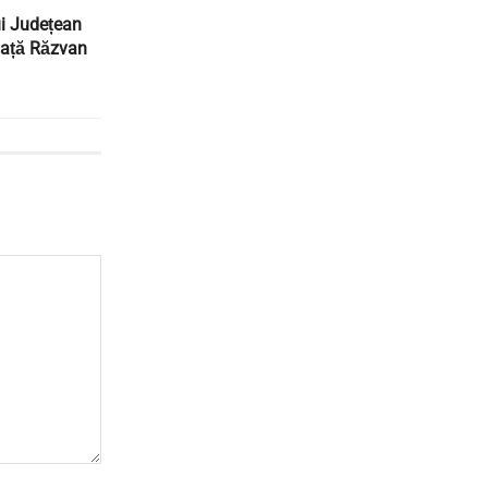
ui Județean
iață Răzvan