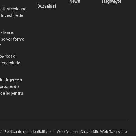
News
Târgoviște
Dezvăluiri
oli Infecțioase
Investiție de
alizare.
e se vor forma
”
bărbat a
tervenit de
iri Urgențe a
aproape de
 de lei pentru
Politica de confidentialitate
Web Design | Creare Site Web Targoviste