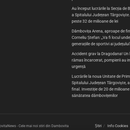
Au început lucrările la Secția de B
a Spitalului Județean Târgoviște. 
peste 32 de milioane de lei
Dâmbovița Arena, aproape de fin
Corneliu Ștefan: „Va fi locul und
generațiile de sportivi ai județului
Accident grav la Dragodana! Un 
rămas încarcerat, pompierii au in
urgență
Lucrările la noua Unitate de Prim
Spitalului Județean Târgoviște, 
final. Investiție de 20 de milioane
sănătatea dâmbovițenilor
Știri
Info Cookies
itaNews - Cele mai noi stiri din Dambovita