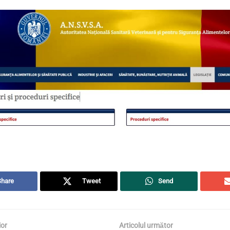
Share
Tweet
Send
ior
Articolul următor