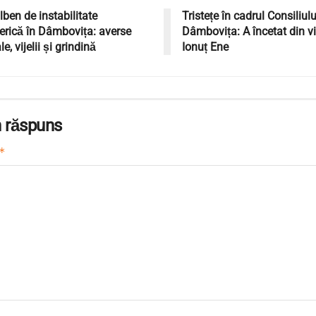
ben de instabilitate
Tristețe în cadrul Consiliul
erică în Dâmbovița: averse
Dâmbovița: A încetat din v
le, vijelii și grindină
Ionuț Ene
 răspuns
*