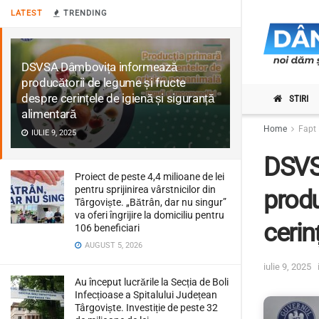
LATEST
TRENDING
DSVSA Dâmbovița informează
producătorii de legume și fructe
despre cerințele de igienă și siguranță
STIRI
alimentară
Home
Fapt 
IULIE 9, 2025
DSVS
Proiect de peste 4,4 milioane de lei
pentru sprijinirea vârstnicilor din
produ
Târgoviște. „Bătrân, dar nu singur”
va oferi îngrijire la domiciliu pentru
cerin
106 beneficiari
AUGUST 5, 2026
iulie 9, 2025
Au început lucrările la Secția de Boli
Infecțioase a Spitalului Județean
Târgoviște. Investiție de peste 32