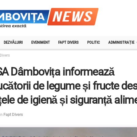
DEZVĂLUIRI
EVENIMENT
FAPT DIVERS
POLITIC
ADMINISTRAȚIE
Divers
A Dâmbovița informează
cătorii de legume și fructe de
țele de igienă și siguranță alim
in
Fapt Divers