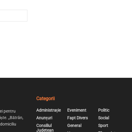
Categorii
Administrație
Eveniment
Politic
ei pentru
iște. „Bătrân,
Anunțuri
Fapt Divers
Social
 domiciliu
Consiliul
General
Sport
Judetean