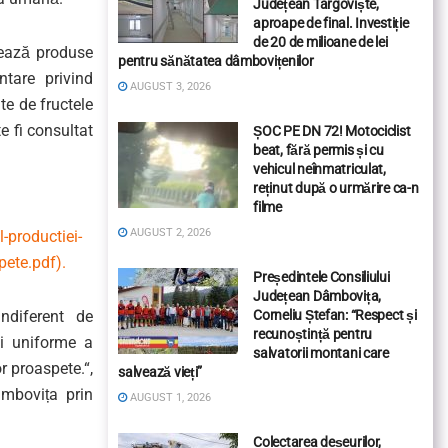
Județean Târgoviște,
aproape de final. Investiție
de 20 de milioane de lei
tează produse
pentru sănătatea dâmbovițenilor
tare privind
AUGUST 3, 2026
te de fructele
 fi consultat
ȘOC PE DN 72! Motociclist
beat, fără permis și cu
vehicul neînmatriculat,
reținut după o urmărire ca-n
filme
AUGUST 2, 2026
-productiei-
pete.pdf).
Președintele Consiliului
Județean Dâmbovița,
ndiferent de
Corneliu Ștefan: “Respect și
recunoștință pentru
și uniforme a
salvatorii montani care
r proaspete.“,
salvează vieți”
âmbovița prin
AUGUST 1, 2026
Colectarea deșeurilor,