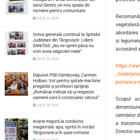
satul Săteni, un nou spațiu de
recreere pentru comunitate
Recomandăm
IULIE 31, 2026
vegetales
abordarea l
Greva generală continuă la Spitalul
Județean din Târgoviște. Liderii
și legumel
SANITAS: „Nu ne oprim până nu
accesând s
vom avea negocieri reale”
IULIE 29, 2026
https://ww
_toate/pro
Deputat PSD Dâmbovița, Carmen
Holban: Vot pentru spitale mai bine
primare-a-r
pregătite și profesori sprijiniți.
„România trebuie să-și respecte
oamenii care îi construiesc viitorul”
Scopul ac
IULIE 29, 2026
dimensiune
cerințelor 
Avarie majoră la conducta
a transmis
magistrală: apa, oprită în nordul
Director ex
Târgoviștei și în șase comune