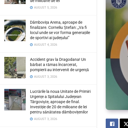
de milioane de lei
AUGUST 5, 2026
Dâmbovița Arena, aproape de
finalizare. Corneliu Ștefan: „Va fi
locul unde se vor forma generațiile
de sportivi ai județului”
AUGUST 4, 2026
Accident grav la Dragodana! Un
bărbat a rămas încarcerat,
pompierii au intervenit de urgență
AUGUST 3, 2026
Lucrările la noua Unitate de Primiri
Urgențe a Spitalului Județean
Târgoviște, aproape de final.
Investiție de 20 de milioane de lei
pentru sănătatea dâmbovițenilor
AUGUST 3, 2026