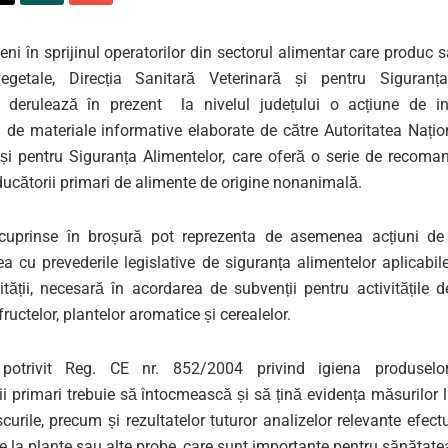
eni în sprijinul operatorilor din sectorul alimentar care produc 
egetale, Direcția Sanitară Veterinară și pentru Siguranța
 derulează în prezent la nivelul județului o acțiune de in
ea de materiale informative elaborate de către Autoritatea Nați
 și pentru Siguranța Alimentelor, care oferă o serie de recoma
ducătorii primari de alimente de origine nonanimală.
 cuprinse în broșură pot reprezenta de asemenea acțiuni de
a cu prevederile legislative de siguranța alimentelor aplicabil
ității, necesară în acordarea de subvenții pentru activitățile 
fructelor, plantelor aromatice și cerealelor.
 potrivit Reg. CE nr. 852/2004 privind igiena produselor
i primari trebuie să întocmească și să țină evidența măsurilor 
scurile, precum și rezultatelor tuturor analizelor relevante efec
de la plante sau alte probe, care sunt importante pentru sănătat