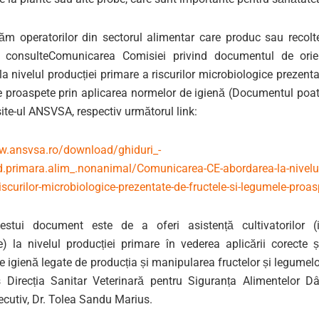
 operatorilor din sectorul alimentar care produc sau recol
ă consulteComunicarea Comisiei privind documentul de orien
a nivelul producției primare a riscurilor microbiologice prezenta
e proaspete prin aplicarea normelor de igienă (Documentul poate
ite-ul ANSVSA, respectiv următorul link:
w.ansvsa.ro/download/ghiduri_-
d.primara.alim_.nonanimal/Comunicarea-CE-abordarea-la-nivelul
iscurilor-microbiologice-prezentate-de-fructele-si-legumele-proas
estui document este de a oferi asistență cultivatorilor (i
) la nivelul producției primare în vederea aplicării corecte 
de igienă legate de producția și manipularea fructelor și legumelo
 Direcția Sanitar Veterinară pentru Siguranța Alimentelor D
ecutiv, Dr. Tolea Sandu Marius.