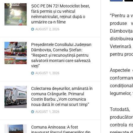
ȘOC PE DN 72! Motociclist beat,
fără permis și cu vehicul
“Pentru a v
neînmatriculat, reținut după o
urmărire ca-n filme
produse v
AUGUST 2, 2026
Dâmbovița
distribuir
Președintele Consiliului Județean
Veterinară
Dâmbovița, Corneliu Ștefan:
pentru pro
“Respect și recunoștință pentru
salvatorii montani care salvează
vieți”
Aspectele
AUGUST 1, 2026
conformare
condițional
Colectarea deșeurilor, amânată în
legumelor, 
comuna Crângurile. Primarul
Costin Barbu: „Vom comunica
noua dată în cel mai scurt timp”
Totodată,
AUGUST 1, 2026
producători
controla ri
Comuna Aninoasa: A fost
prelevate 
inaugurat Parcul Generațiilor din