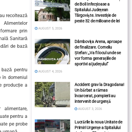
de Boli Infecțioase a
Spitalului Județean
sau recoltează
Târgoviște. Investiție de
peste 32 de milioane de lei
 Alimentelor
AUGUST 5, 2026
formare prin
onală Sanitară
Dâmbovița Arena, aproape
ndări de bază
de finalizare. Corneliu
Ștefan: „Va fi locul unde se
vor forma generațiile de
sportivi ai județului”
 bază pentru
AUGUST 4, 2026
e în domeniul
de producție a
Accident grav la Dragodana!
Un bărbat a rămas
încarcerat, pompierii au
intervenit de urgență
 alimentare,
AUGUST 3, 2026
luate pentru a
Lucrările la noua Unitate de
tuate pe probe
Primiri Urgențe a Spitalului
ea umană.