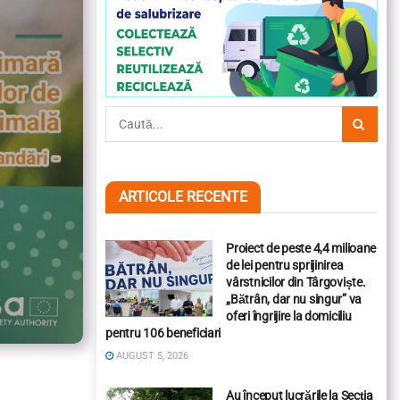
ARTICOLE RECENTE
Proiect de peste 4,4 milioane
de lei pentru sprijinirea
vârstnicilor din Târgoviște.
„Bătrân, dar nu singur” va
oferi îngrijire la domiciliu
pentru 106 beneficiari
AUGUST 5, 2026
Au început lucrările la Secția