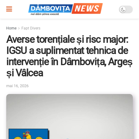
Home
Fapt Divers
Averse torențiale și risc major:
IGSU a suplimentat tehnica de
intervenție în Dâmbovița, Argeș
și Vâlcea
mai 16, 2026