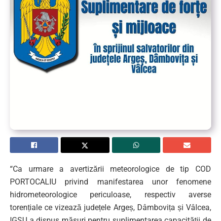
“Ca urmare a avertizării meteorologice de tip COD
PORTOCALIU privind manifestarea unor fenomene
hidrometeorologice periculoase, respectiv averse
torențiale ce vizează județele Argeș, Dâmbovița și Vâlcea,
IGSU a dispus măsuri pentru suplimentarea capacității de