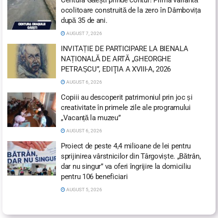
ocolitoare construită de la zero în Dâmbovița
după 35 de ani.
AUGUST 7, 2026
INVITAȚIE DE PARTICIPARE LA BIENALA
NAȚIONALĂ DE ARTĂ „GHEORGHE
PETRAȘCU”, EDIŢIA A XVIII-A, 2026
AUGUST 6, 2026
Copiii au descoperit patrimoniul prin joc și
creativitate în primele zile ale programului
„Vacanță la muzeu”
AUGUST 6, 2026
Proiect de peste 4,4 milioane de lei pentru
sprijinirea vârstnicilor din Târgoviște. „Bătrân,
dar nu singur” va oferi îngrijire la domiciliu
pentru 106 beneficiari
AUGUST 5, 2026