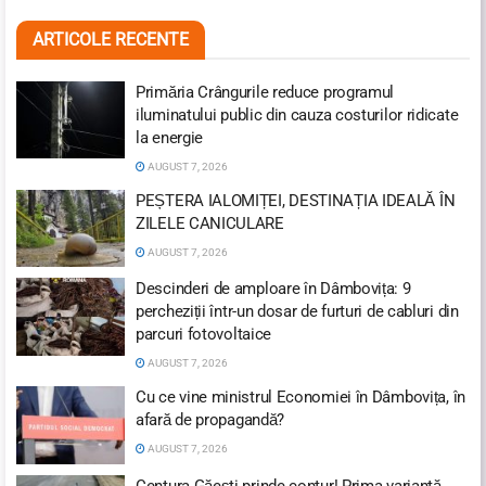
ARTICOLE RECENTE
Primăria Crângurile reduce programul
iluminatului public din cauza costurilor ridicate
la energie
AUGUST 7, 2026
PEȘTERA IALOMIȚEI, DESTINAȚIA IDEALĂ ÎN
ZILELE CANICULARE
AUGUST 7, 2026
Descinderi de amploare în Dâmbovița: 9
percheziții într-un dosar de furturi de cabluri din
parcuri fotovoltaice
AUGUST 7, 2026
Cu ce vine ministrul Economiei în Dâmbovița, în
afară de propagandă?
AUGUST 7, 2026
Centura Găești prinde contur! Prima variantă