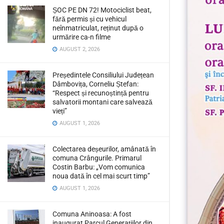
ȘOC PE DN 72! Motociclist beat,
fără permis și cu vehicul
neînmatriculat, reținut după o
urmărire ca-n filme
AUGUST 2, 2026
Președintele Consiliului Județean
Dâmbovița, Corneliu Ștefan:
“Respect și recunoștință pentru
salvatorii montani care salvează
vieți”
AUGUST 1, 2026
Colectarea deșeurilor, amânată în
comuna Crângurile. Primarul
Costin Barbu: „Vom comunica
noua dată în cel mai scurt timp”
AUGUST 1, 2026
Comuna Aninoasa: A fost
inaugurat Parcul Generațiilor din