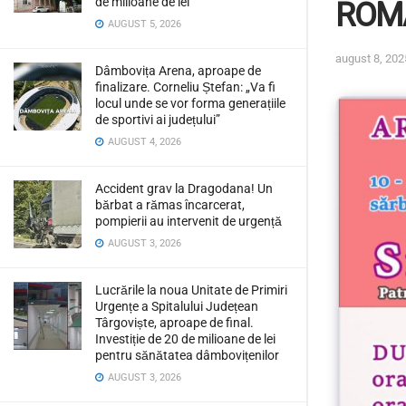
de milioane de lei
ROMÂ
AUGUST 5, 2026
august 8, 202
Dâmbovița Arena, aproape de
finalizare. Corneliu Ștefan: „Va fi
locul unde se vor forma generațiile
de sportivi ai județului”
AUGUST 4, 2026
Accident grav la Dragodana! Un
bărbat a rămas încarcerat,
pompierii au intervenit de urgență
AUGUST 3, 2026
Lucrările la noua Unitate de Primiri
Urgențe a Spitalului Județean
Târgoviște, aproape de final.
Investiție de 20 de milioane de lei
pentru sănătatea dâmbovițenilor
AUGUST 3, 2026