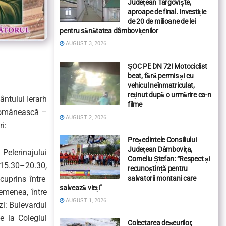
Județean Târgoviște,
aproape de final. Investiție
de 20 de milioane de lei
pentru sănătatea dâmbovițenilor
AUGUST 3, 2026
ȘOC PE DN 72! Motociclist
beat, fără permis și cu
vehicul neînmatriculat,
reținut după o urmărire ca-n
f
ântul
ui
Ierarh
filme
 Românească
–
AUGUST 2, 2026
ri
:
Președintele Consiliului
Județean Dâmbovița,
i
Pelerinajul
ui
Corneliu Ștefan: “Respect și
 1
5
.
3
0
–
2
0.30,
recunoștință pentru
cuprins între
salvatorii montani care
salvează vieți”
semenea
,
între
AUGUST 1, 2026
ăzi: Bulevardul
 de la
Colegiul
Colectarea deșeurilor,