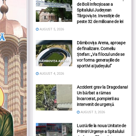
de Boli Infecțioase a
Spitalului Județean
Târgoviște. Investiție de
peste 32 de milioane de lei
AUGUST 5, 2026
Dâmbovița Arena, aproape
de finalizare. Corneliu
Ștefan: „Va fi locul unde se
vor forma generațiile de
sportivi ai județului”
AUGUST 4, 2026
Accident grav la Dragodana!
Un bărbat a rămas
încarcerat, pompierii au
intervenit de urgență
AUGUST 3, 2026
Lucrările la noua Unitate de
Primiri Urgențe a Spitalului