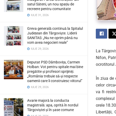
satul Săteni, un nou spațiu de
recreere pentru comunitate
IULIE 31, 2026
Greva generală continuă la Spitalul
Județean din Târgoviște. Liderii
SANITAS: „Nu ne oprim până nu
vom avea negocieri reale”
IULIE 29, 2026
La
Târgovi
Nifon, Pat
Deputat PSD Dâmbovița, Carmen
ocrotitorul
Holban: Vot pentru spitale mai bine
pregătite și profesori sprijiniți.
„România trebuie să-și respecte
În ziua de
oamenii care îi construiesc viitorul”
celor
circa
IULIE 29, 2026
va fi restr
complexul 
Avarie majoră la conducta
orele 18.3
magistrală: apa, oprită în nordul
Târgoviștei și în șase comune
Libertății