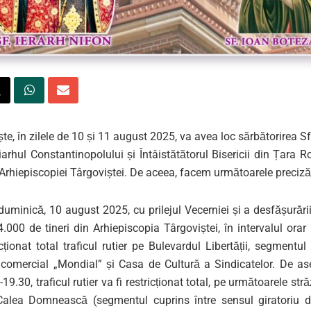
ște
,
în zilele de
10 și 11 august 202
5,
va avea loc sărbătorirea
S
riarhul Constantinopolului
ș
i
Întâistătătorul Bisericii din Țara
Arhiepiscopiei Târgoviștei
. D
e aceea, facem următoarele preciză
 duminică
,
10 august 202
5
,
cu prilejul
Vecerni
ei
și
a de
sfășurări
4
.000 de t
ineri
din Arhiepiscopia Târgoviștei,
în intervalul orar
icționat total traficul rutier pe Bulevardul Libertă
ț
ii
, segmentul 
comercial „
Mondial
”
și Casa de Cultură a Sindicatelor
. D
e a
0-19.30
,
traficul rutier va fi restricționat total, pe următoarele str
, Calea Domnească
(segment
u
l cuprins între sensul giratoriu