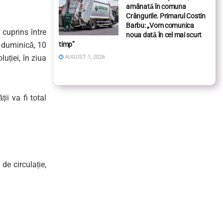
amânată în comuna
Crângurile. Primarul Costin
Barbu: „Vom comunica
cuprins între
noua dată în cel mai scurt
e
duminică,
10
timp”
luției
, în ziua
AUGUST 1, 2026
ă
ț
ii
va fi
total
de circulație,