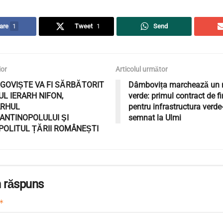
are
1
Tweet
1
Send
ior
Articolul următor
RGOVIȘTE VA FI SĂRBĂTORIT
Dâmbovița marchează un 
L IERARH NIFON,
verde: primul contract de f
ARHUL
pentru infrastructura verde
ANTINOPOLULUI ŞI
semnat la Ulmi
POLITUL ȚĂRII ROMÂNEȘTI
 răspuns
*