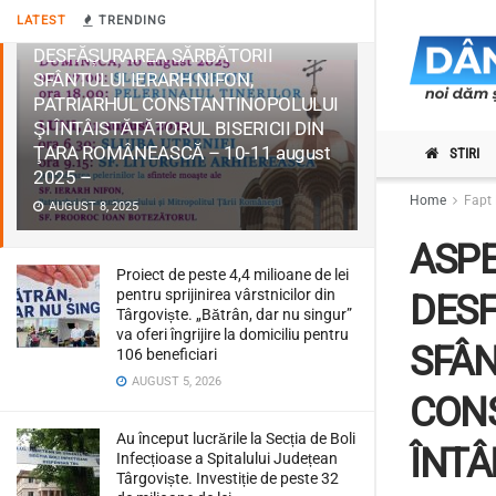
LATEST
TRENDING
ASPECTE PRACTICE CU PRIVIRE LA
DESFĂȘURAREA SĂRBĂTORII
SFÂNTULUI IERARH NIFON,
PATRIARHUL CONSTANTINOPOLULUI
ŞI ÎNTÂISTĂTĂTORUL BISERICII DIN
ŢARA ROMÂNEASCĂ – 10-11 august
STIRI
2025 –
Home
Fapt 
AUGUST 8, 2025
ASPE
Proiect de peste 4,4 milioane de lei
pentru sprijinirea vârstnicilor din
DES
Târgoviște. „Bătrân, dar nu singur”
va oferi îngrijire la domiciliu pentru
SFÂN
106 beneficiari
AUGUST 5, 2026
CONS
Au început lucrările la Secția de Boli
ÎNTÂ
Infecțioase a Spitalului Județean
Târgoviște. Investiție de peste 32