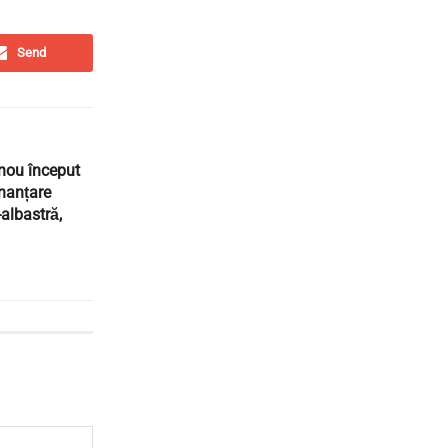
Send
nou început
inanțare
-albastră,