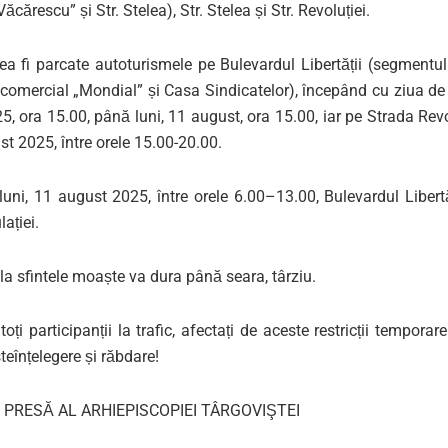
 Văcărescu
”
și Str. Stelea),
Str. Stelea
și
Str. Revoluției.
ea fi parcate
autoturismele pe Bulevardul Libertății
(segmentul 
comercial „
Mondial
”
și Casa Sindicatelor), începând cu ziua d
2
5
,
ora 15.00
,
până
luni,
11 august
, ora
15
.
00
,
iar pe
Strada Revo
st 202
5
, între orele
15.00-2
0
.00
.
luni
, 11 august 202
5
, între orele
6.00
–
13.00
,
Bulevardul Libert
ula
ț
iei.
la sfintele moaște va dura până seara, târziu.
 toți
participanții la trafic
,
afectați de aceste restricții temporare 
te
înțelegere și răbdare
!
 PRESĂ AL ARHIEPISCOPIEI TÂRGOVIŞTEI