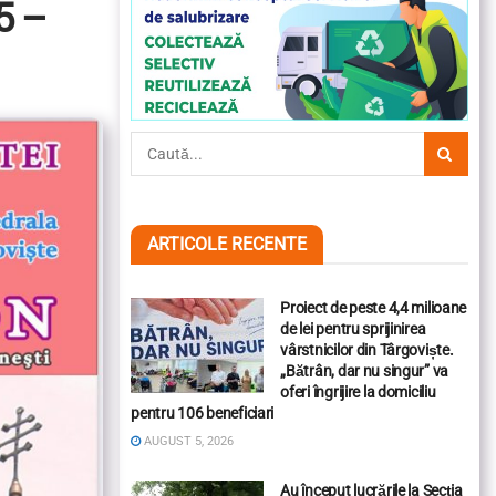
5 –
ARTICOLE RECENTE
Proiect de peste 4,4 milioane
de lei pentru sprijinirea
vârstnicilor din Târgoviște.
„Bătrân, dar nu singur” va
oferi îngrijire la domiciliu
pentru 106 beneficiari
AUGUST 5, 2026
Au început lucrările la Secția