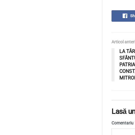
Sh
Articol anter
LA TÂ
SFÂNTU
PATRI
CONST
MITRO
Lasă un
Comentariu