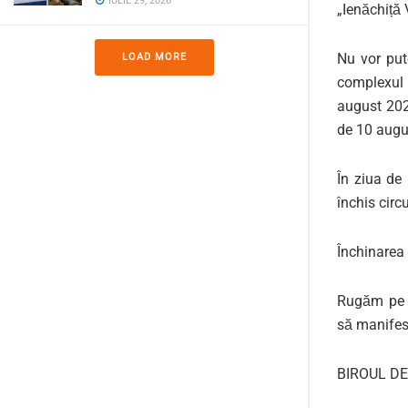
IULIE 29, 2026
„
Ienăchiță
N
u
vor put
LOAD MORE
complexul 
august 20
de
10 augu
În ziua de
închis circ
Î
nchinarea 
R
ugăm
pe
să manifes
BIROUL DE