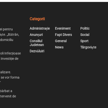
Categorii
Administrație
Eveniment
Politic
ei pentru
iște. „Bătrân,
Anunțuri
Fapt Divers
Social
 domiciliu
Consiliul
General
Sport
Judetean
News
Târgoviște
Dezvăluiri
oli Infecțioase
Investiție de
alizare.
e se vor forma
”
bărbat a
tervenit de