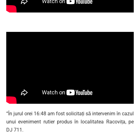
“În jurul orei 16:48 am fost solicitați să intervenim în cazul
unui eveniment rutier produs în localitatea Racovița, pe
DJ 711.