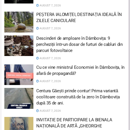
AUGUST 7, 2026
PEȘTERA IALOMIȚEI, DESTINAȚIA IDEALĂ ÎN
ZILELE CANICULARE
AUGUST 7, 2026
Descinderi de amploare în Dâmbovița: 9
percheziții într-un dosar de furturi de cabluri din
parcuri fotovoltaice
AUGUST 7, 2026
Cu ce vine ministrul Economiei în Dâmbovița, în
afară de propagandă?
AUGUST 7, 2026
Centura Găești prinde contur! Prima variantă
ocolitoare construită de la zero în Dâmbovița
după 35 de ani.
AUGUST 7, 2026
INVITAȚIE DE PARTICIPARE LA BIENALA
NAȚIONALĂ DE ARTĂ „GHEORGHE