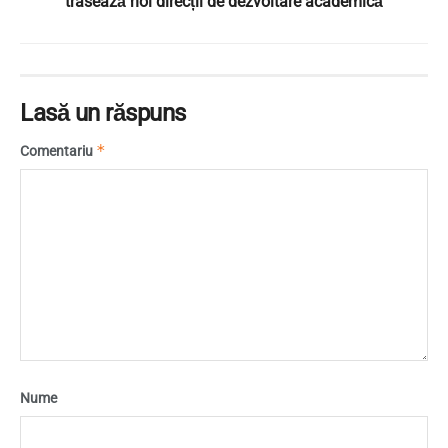
trasează noi direcții de dezvoltare academică
Lasă un răspuns
*
Comentariu
Nume