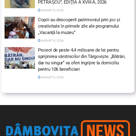
PETRAȘCU”, EDIŢIA A XVIII-A, 2026
AUGUST 6, 2026
Copiii au descoperit patrimoniul prin joc și
creativitate în primele zile ale programului
„Vacanță la muzeu”
AUGUST 6, 2026
Proiect de peste 4,4 milioane de lei pentru
sprijinirea vârstnicilor din Târgoviște. „Bătrân,
dar nu singur” va oferi îngrijire la domiciliu
pentru 106 beneficiari
AUGUST 5, 2026