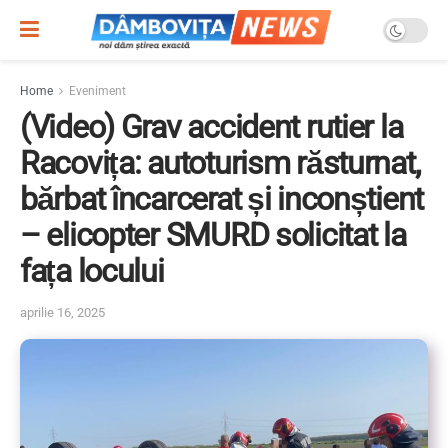
Home
Eveniment
(Video) Grav accident rutier la
Racovița: autoturism răsturnat,
bărbat încarcerat și inconștient
– elicopter SMURD solicitat la
fața locului
aprilie 16, 2025