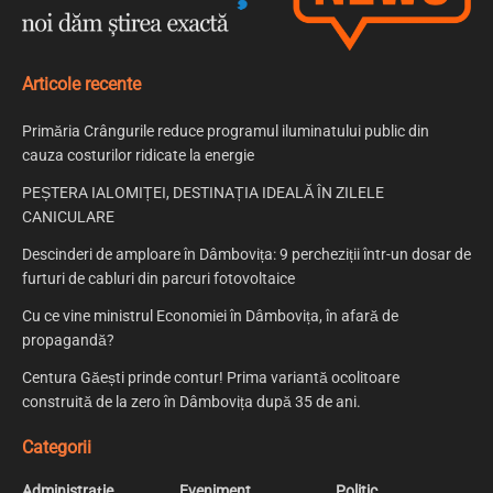
Articole recente
Primăria Crângurile reduce programul iluminatului public din
cauza costurilor ridicate la energie
PEȘTERA IALOMIȚEI, DESTINAȚIA IDEALĂ ÎN ZILELE
CANICULARE
Descinderi de amploare în Dâmbovița: 9 percheziții într-un dosar de
furturi de cabluri din parcuri fotovoltaice
Cu ce vine ministrul Economiei în Dâmbovița, în afară de
propagandă?
Centura Găești prinde contur! Prima variantă ocolitoare
construită de la zero în Dâmbovița după 35 de ani.
Categorii
Administrație
Eveniment
Politic