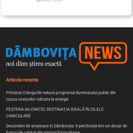
AUGUST 5, 2026
Articole recente
Primăria Crângurile reduce programul iluminatului public din
cauza costurilor ridicate la energie
PEȘTERA IALOMIȚEI, DESTINAȚIA IDEALĂ ÎN ZILELE
CANICULARE
Descinderi de amploare în Dâmbovița: 9 percheziții într-un dosar de
furturi de cabluri din parcuri fotovoltaice