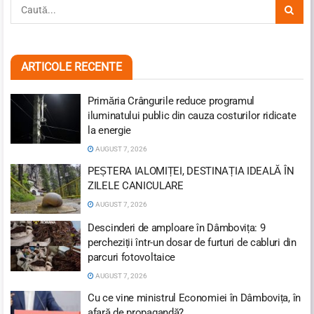
ARTICOLE RECENTE
Primăria Crângurile reduce programul
iluminatului public din cauza costurilor ridicate
la energie
AUGUST 7, 2026
PEȘTERA IALOMIȚEI, DESTINAȚIA IDEALĂ ÎN
ZILELE CANICULARE
AUGUST 7, 2026
Descinderi de amploare în Dâmbovița: 9
percheziții într-un dosar de furturi de cabluri din
parcuri fotovoltaice
AUGUST 7, 2026
Cu ce vine ministrul Economiei în Dâmbovița, în
afară de propagandă?