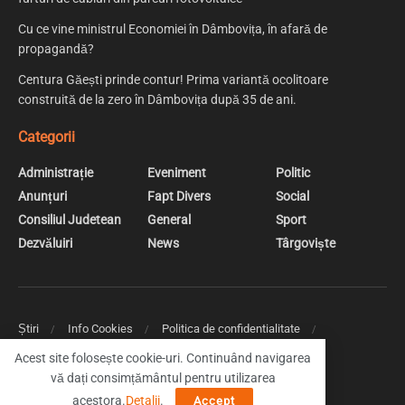
Cu ce vine ministrul Economiei în Dâmbovița, în afară de
propagandă?
Centura Găești prinde contur! Prima variantă ocolitoare
construită de la zero în Dâmbovița după 35 de ani.
Categorii
Administrație
Eveniment
Politic
Anunțuri
Fapt Divers
Social
Consiliul Judetean
General
Sport
Dezvăluiri
News
Târgoviște
Știri
Info Cookies
Politica de confidentialitate
Web Design | Creare Site Web Targoviste
Acest site folosește cookie-uri. Continuând navigarea
vă dați consimțământul pentru utilizarea
© 2019 DambovitaNews - Cele mai noi stiri din Dambovita
acestora.
Detalii
.
Accept