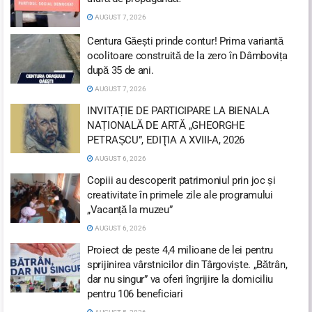
AUGUST 7, 2026
Centura Găești prinde contur! Prima variantă
ocolitoare construită de la zero în Dâmbovița
după 35 de ani.
AUGUST 7, 2026
INVITAȚIE DE PARTICIPARE LA BIENALA
NAȚIONALĂ DE ARTĂ „GHEORGHE
PETRAȘCU”, EDIŢIA A XVIII-A, 2026
AUGUST 6, 2026
Copiii au descoperit patrimoniul prin joc și
creativitate în primele zile ale programului
„Vacanță la muzeu”
AUGUST 6, 2026
Proiect de peste 4,4 milioane de lei pentru
sprijinirea vârstnicilor din Târgoviște. „Bătrân,
dar nu singur” va oferi îngrijire la domiciliu
pentru 106 beneficiari