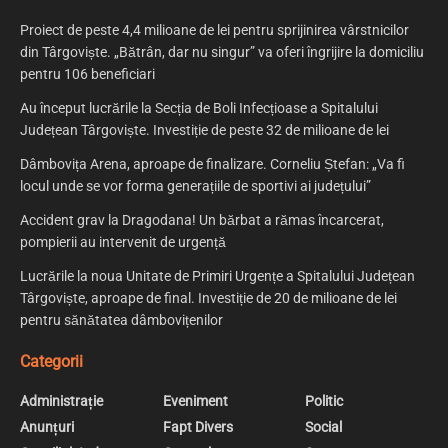
Proiect de peste 4,4 milioane de lei pentru sprijinirea vârstnicilor
din Târgoviște. „Bătrân, dar nu singur” va oferi îngrijire la domiciliu
pentru 106 beneficiari
Au început lucrările la Secția de Boli Infecțioase a Spitalului
Județean Târgoviște. Investiție de peste 32 de milioane de lei
Dâmbovița Arena, aproape de finalizare. Corneliu Ștefan: „Va fi
locul unde se vor forma generațiile de sportivi ai județului”
Accident grav la Dragodana! Un bărbat a rămas încarcerat,
pompierii au intervenit de urgență
Lucrările la noua Unitate de Primiri Urgențe a Spitalului Județean
Târgoviște, aproape de final. Investiție de 20 de milioane de lei
pentru sănătatea dâmbovițenilor
Categorii
Administrație
Eveniment
Politic
Anunțuri
Fapt Divers
Social