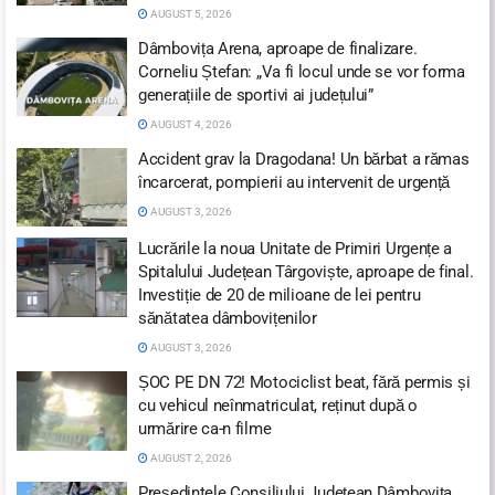
AUGUST 5, 2026
Dâmbovița Arena, aproape de finalizare.
Corneliu Ștefan: „Va fi locul unde se vor forma
generațiile de sportivi ai județului”
AUGUST 4, 2026
Accident grav la Dragodana! Un bărbat a rămas
încarcerat, pompierii au intervenit de urgență
AUGUST 3, 2026
Lucrările la noua Unitate de Primiri Urgențe a
Spitalului Județean Târgoviște, aproape de final.
Investiție de 20 de milioane de lei pentru
sănătatea dâmbovițenilor
AUGUST 3, 2026
ȘOC PE DN 72! Motociclist beat, fără permis și
cu vehicul neînmatriculat, reținut după o
urmărire ca-n filme
AUGUST 2, 2026
Președintele Consiliului Județean Dâmbovița,