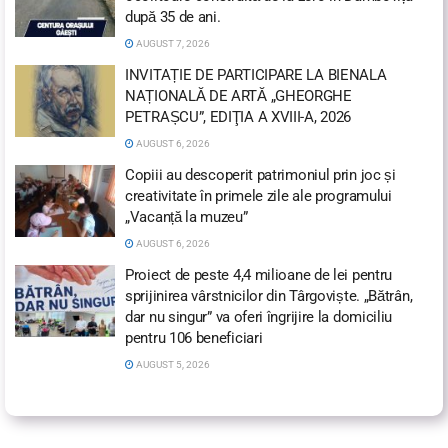
după 35 de ani.
AUGUST 7, 2026
INVITAȚIE DE PARTICIPARE LA BIENALA
NAȚIONALĂ DE ARTĂ „GHEORGHE
PETRAȘCU”, EDIŢIA A XVIII-A, 2026
AUGUST 6, 2026
Copiii au descoperit patrimoniul prin joc și
creativitate în primele zile ale programului
„Vacanță la muzeu”
AUGUST 6, 2026
Proiect de peste 4,4 milioane de lei pentru
sprijinirea vârstnicilor din Târgoviște. „Bătrân,
dar nu singur” va oferi îngrijire la domiciliu
pentru 106 beneficiari
AUGUST 5, 2026