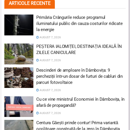
ARTICOLE RECENTE
Primăria Crângurile reduce programul
iluminatului public din cauza costurilor ridicate
la energie
AUGUST 7, 2026
PEȘTERA IALOMIȚEI, DESTINAȚIA IDEALĂ ÎN
ZILELE CANICULARE
AUGUST 7, 2026
Descinderi de amploare în Dâmbovița: 9
percheziții într-un dosar de furturi de cabluri din
parcuri fotovoltaice
AUGUST 7, 2026
Cu ce vine ministrul Economiei în Dâmbovița, în
afară de propagandă?
AUGUST 7, 2026
Centura Găești prinde contur! Prima variantă
ocolitoare construită de la zero în Dâmbovița