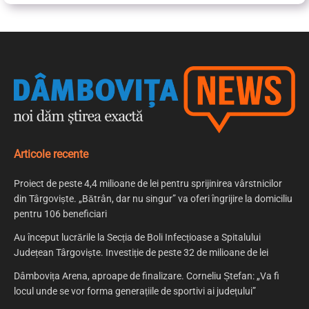
Articole recente
Proiect de peste 4,4 milioane de lei pentru sprijinirea vârstnicilor
din Târgoviște. „Bătrân, dar nu singur” va oferi îngrijire la domiciliu
pentru 106 beneficiari
Au început lucrările la Secția de Boli Infecțioase a Spitalului
Județean Târgoviște. Investiție de peste 32 de milioane de lei
Dâmbovița Arena, aproape de finalizare. Corneliu Ștefan: „Va fi
locul unde se vor forma generațiile de sportivi ai județului”