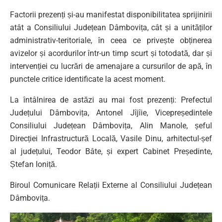
Factorii prezenți și-au manifestat disponibilitatea sprijinirii
atât a Consiliului Județean Dâmbovița, cât și a unităților
administrativ-teritoriale, în ceea ce privește obținerea
avizelor și acordurilor într-un timp scurt și totodată, dar și
intervenției cu lucrări de amenajare a cursurilor de apă, în
punctele critice identificate la acest moment.
La întâlnirea de astăzi au mai fost prezenți: Prefectul
Județului Dâmbovița, Antonel Jîjîie, Vicepreședintele
Consiliului Județean Dâmbovița, Alin Manole, șeful
Direcției Infrastructură Locală, Vasile Dinu, arhitectul-șef
al județului, Teodor Bâte, și expert Cabinet Președinte,
Ștefan Ioniță.
Biroul Comunicare Relații Externe al Consiliului Județean
Dâmbovița.