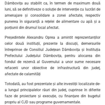
Dâmbovița au stabilit ca, în termen de maximum două
luni, să se definitiveze o soluție de intervenție cu lucrări de
amenajare și consolidare a zonei afectate, respectiv
punerea în siguranță a rețelei de alimentare cu apă și a
porțiunii din drumul local afectat.
Președintele Alexandru Oprea a amintit reprezentanților
celor două instituții, prezente la discuții, demersurile
întreprinse de Consiliul Județean Dâmbovița și Instituția
Prefectului Județului Dâmbovița, pentru alocarea din
fondul de rezervă al Guvernului a unor sume necesare
refacerii unor obiective de infrastructură din județ,
afectate de calamități
Totodată, au fost prezentate și alte investiții localizate de-
a lungul principalelor râuri din județ, cuprinse în diferite
faze de proiectare și execuție, cu finanțare din bugetul
propriu al CJD sau programe guvernamentale.