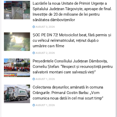
Lucrările la noua Unitate de Primiri Urgențe a
Spitalului Județean Târgoviște, aproape de final.
Investiție de 20 de milioane de lei pentru
sănătatea dâmbovițenilor
AUGUST 3, 2026
ȘOC PE DN 72! Motociclist beat, fără permis și
cu vehicul neînmatriculat, reținut după o
urmărire ca-n filme
AUGUST 2, 2026
Președintele Consiliului Județean Dâmbovița,
Corneliu Ștefan: “Respect și recunoștință pentru
salvatorii montani care salvează vieți”
AUGUST 1, 2026
Colectarea deșeurilor, amânată în comuna
Crângurile. Primarul Costin Barbu: „Vom
comunica noua dată în cel mai scurt timp”
AUGUST 1, 2026