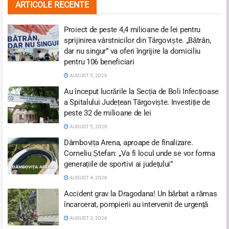
ARTICOLE RECENTE
Proiect de peste 4,4 milioane de lei pentru
sprijinirea vârstnicilor din Târgoviște. „Bătrân,
dar nu singur” va oferi îngrijire la domiciliu
pentru 106 beneficiari
AUGUST 5, 2026
Au început lucrările la Secția de Boli Infecțioase
a Spitalului Județean Târgoviște. Investiție de
peste 32 de milioane de lei
AUGUST 5, 2026
Dâmbovița Arena, aproape de finalizare.
Corneliu Ștefan: „Va fi locul unde se vor forma
generațiile de sportivi ai județului”
AUGUST 4, 2026
Accident grav la Dragodana! Un bărbat a rămas
încarcerat, pompierii au intervenit de urgență
AUGUST 3, 2026