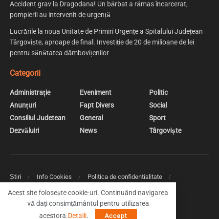
Accident grav la Dragodana! Un bărbat a rămas încarcerat,
pompierii au intervenit de urgență
Lucrările la noua Unitate de Primiri Urgențe a Spitalului Județean
Târgoviște, aproape de final. Investiție de 20 de milioane de lei
pentru sănătatea dâmbovițenilor
Categorii
Administrație
Eveniment
Politic
Anunțuri
Fapt Divers
Social
Consiliul Judetean
General
Sport
Dezvăluiri
News
Târgoviște
Știri
Info Cookies
Politica de confidentialitate
Web Design | Creare Site Web Targoviste
Acest site folosește cookie-uri. Continuând navigarea
vă dați consimțământul pentru utilizarea
© 2019 DambovitaNews - Cele mai noi stiri din Dambovita
acestora.
Detalii
.
Accept