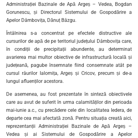
Administrației Bazinale de Apă Argeș – Vedea, Bogdan
Gorunescu, și Directorul Sistemului de Gospodărire a
Apelor Dâmbovița, Dănuț Bâzgu.
Întâlnirea s-a concentrat pe efectele distructive ale
cursurilor de apă de pe teritoriul județului Dâmbovița care,
în condiții de precipitații abundente, au determinat
avarierea mai multor obiective de infrastructură locală și
județeană, pagube însemnate fiind consemnate atât pe
cursul râurilor Ialomița, Argeș și Cricov, precum și de-a
lungul afluenților acestora.
De asemenea, au fost prezentate în sinteză obiectivele
care au avut de suferit în urma calamităților din perioada
mai-iunie a.c., cu precădere cele din localitatea Iedera, de
departe cea mai afectată zonă. Pentru situația creată aici,
reprezentanții Administrației Bazinale de Apă Argeș –
Vedea și ai Sistemului de Gospodărire a Apelor