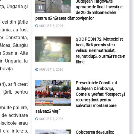
Județean Târgoviște,
ţa, Ungaria şi
aproape de final. Investiție
de 20 de milioane de lei
pentru sănătatea dâmbovițenilor
 cei din ţările
AUGUST 3, 2026
mânia, au fost
or Constanţa,
ȘOC PE DN 72! Motociclist
beat, fără permis și cu
âlcea, Giurgiu
vehicul neînmatriculat,
n Spania. Alte
reținut după o urmărire ca-n
în Ungaria, la
filme
boviţa.
AUGUST 2, 2026
Președintele Consiliului
), ar fi creat
Județean Dâmbovița,
ţării, pentru
Corneliu Ștefan: “Respect și
recunoștință pentru
salvatorii montani care
multe paliere,
salvează vieți”
 de activitate
AUGUST 1, 2026
iscicole erau
 era interzis,
Colectarea deșeurilor,