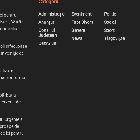
Categorii
Administrație
Eveniment
Politic
ei pentru
iște. „Bătrân,
Anunțuri
Fapt Divers
Social
 domiciliu
Consiliul
General
Sport
Judetean
News
Târgoviște
Dezvăluiri
oli Infecțioase
Investiție de
alizare.
e se vor forma
”
bărbat a
tervenit de
iri Urgențe a
aproape de
 de lei pentru