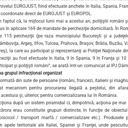
nivelul EUROJUST, fiind efectuate anchete în Italia, Spania, Fran
, coordonate direct de EUROJUST şi EUROPOL.
faptul că, la mijlocul lunii mai a acestui an, poliţiştii români şi
us în aplicare 169 de mandate de percheziţie domiciliară. În Ro
e 115 percheziţii (pe raza municipiului Bucureşti şi a judeţel
âmboviţa, Argeş, Ilfov, Tulcea, Prahova, Braşov, Brăila, Buzău, V
ş), la care au participat şi reprezentanţi ai Poliţiei Naţionale di
eziţii au fost efectuate în Italia, 9 în Spania, 9 în Franţa şi 10 
ticipat şi poliţişti români”, se arată într-un comunicat al IPJ Dâm
a grupul infracţional organizat
ormată din sute de persoane (români, francezi, italieni şi maghiari
t mecanism pentru procurarea ilegală a peştelui, din afara 
 acestuia şi, ulterior, pentru comercializarea lui în România.
cţiona după un sistem piramidal ci, dimpotrivă, acţiona pe mai 
cărora erau constituite grupuri distincte, în funcţie de obiectul
piscicol / transport marfă / comercializare etc.). Produsele p
n apele teritoriale ale Italiei, Spaniei şi Franţei, unde pescuitul