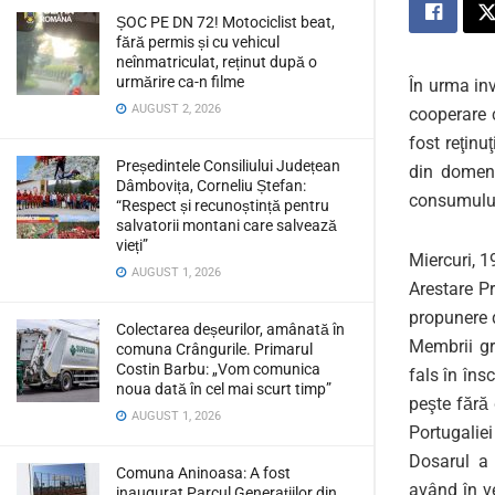
ȘOC PE DN 72! Motociclist beat,
fără permis și cu vehicul
neînmatriculat, reținut după o
urmărire ca-n filme
În urma inv
AUGUST 2, 2026
cooperare c
fost reţinu
Președintele Consiliului Județean
din domeniu
Dâmbovița, Corneliu Ștefan:
consumulu
“Respect și recunoștință pentru
salvatorii montani care salvează
vieți”
Miercuri, 1
AUGUST 1, 2026
Arestare P
propunere d
Colectarea deșeurilor, amânată în
Membrii gr
comuna Crângurile. Primarul
Costin Barbu: „Vom comunica
fals în îns
noua dată în cel mai scurt timp”
peşte fără 
AUGUST 1, 2026
Portugaliei
Dosarul a 
Comuna Aninoasa: A fost
având în ve
inaugurat Parcul Generațiilor din