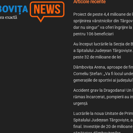
Articole recente
Proiect de peste 4,4 milioane de l
sprijinirea vârstnicilor din Târgov
dar nu singur” va oferi îngrijire la
pentru 106 beneficiari
Au început lucrările la Secția de B
a Spitalului Județean Târgoviște. 
peste 32 de milioane de lei
Dâmbovița Arena, aproape de fin
Corneliu Ștefan: „Va fi locul und
generațiile de sportivi ai județului
Accident grav la Dragodana! Un 
rămas încarcerat, pompierii au in
urgență
Lucrările la noua Unitate de Prim
Spitalului Județean Târgoviște, 
final. Investiție de 20 de milioane