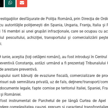
estigaţiilor desfăşurate de Poliţia Română, prin Direcţia de Ordi
u autorităţile poliţieneşti din Spania, Ungaria, Franţa, Italia şi 
ţi 16 membri ai unei grupări infracţionale, care se ocupau cu acti
l pescuitului, achiziţiei, transportului şi comercializării peşt
i.
9 iunie, aceştia (toţi cetăţeni români), au fost introduşi în Centrul
reventivă Constanţa, astăzi urmând a fi prezentaţi Tribunalului
e arestare preventivă.
upului sunt bănuiţi de evaziune fiscală, comercializare de prod
crisuri sub semnătura privată, uz de fals, deţinere/transport/com
documente legale, fapte comise pe teritoriul Italiei, Spaniei, Fran
 şi României.
fost instrumentat de Parchetul de pe lângă Curtea de Apel 
dere complexitatea cauzei, precum şi caracterul transfrontalier