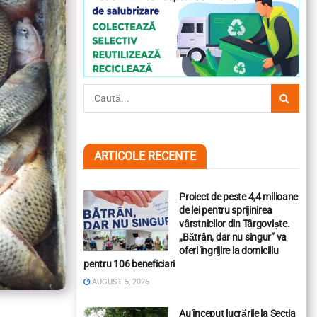
ARTICOLE RECENTE
Proiect de peste 4,4 milioane
de lei pentru sprijinirea
vârstnicilor din Târgoviște.
„Bătrân, dar nu singur” va
oferi îngrijire la domiciliu
pentru 106 beneficiari
AUGUST 5, 2026
Au început lucrările la Secția