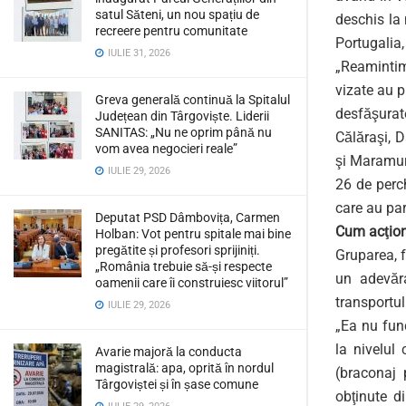
satul Săteni, un nou spațiu de
deschis la 
recreere pentru comunitate
Portugalia
IULIE 31, 2026
„Reamintim 
vizate au p
Greva generală continuă la Spitalul
desfăşurat
Județean din Târgoviște. Liderii
SANITAS: „Nu ne oprim până nu
Călăraşi, D
vom avea negocieri reale”
şi Maramure
IULIE 29, 2026
26 de perch
care au par
Deputat PSD Dâmbovița, Carmen
Cum acţion
Holban: Vot pentru spitale mai bine
pregătite și profesori sprijiniți.
Gruparea, f
„România trebuie să-și respecte
un adevăra
oamenii care îi construiesc viitorul”
transportul
IULIE 29, 2026
„Ea nu fun
la nivelul 
Avarie majoră la conducta
magistrală: apa, oprită în nordul
(braconaj 
Târgoviștei și în șase comune
obţinute di