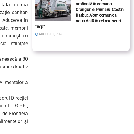
amânată în comuna
ultată în urma
Crângurile. Primarul Costin
aţie sanitar-
Barbu: „Vom comunica
. Aducerea în
noua dată în cel mai scurt
timp”
cate, membrii
AUGUST 1, 2026
i româneşti cu
ial înfiinţate
omânească a 30
a aproximativ
 Alimentelor a
adrul Direcţiei
rul I.G.P.R.,
i de Frontieră
limentelor şi