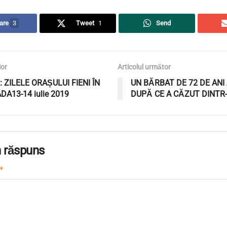
are
3
Tweet
1
Send
ior
Articolul următor
 ZILELE ORAȘULUI FIENI ÎN
UN BĂRBAT DE 72 DE ANI
DA13-14 iulie 2019
DUPĂ CE A CĂZUT DINTR
 răspuns
*