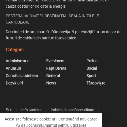
Primăria Crângurile reduce programul iluminatului public din
cauza costurilor ridicate la energie
PEȘTERA IALOMIȚEI, DESTINAȚIA IDEALĂ ÎN ZILELE
CANICULARE
Descinderi de amploare în Dâmbovița: 9 percheziții într-un dosar de
furturi de cabluri din parcuri fotovoltaice
Categorii
Administrație
Eveniment
Politic
Anunțuri
Fapt Divers
Social
Consiliul Judetean
General
Sport
Dezvăluiri
News
Târgoviște
Știri
Info Cookies
Politica de confidentialitate
Web Design | Creare Site Web Targoviste
Acest site folosește cookie-uri. Continuând navigarea
vă dați consimțământul pentru utilizarea
© 2019 DambovitaNews - Cele mai noi stiri din Dambovita