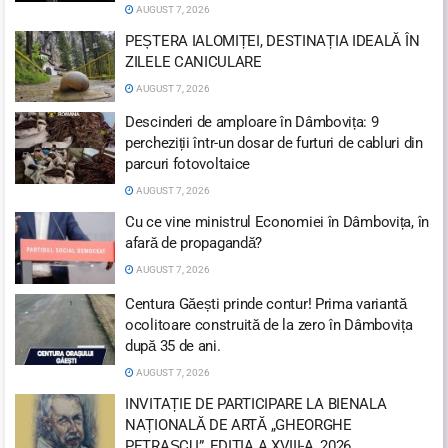
AUGUST 7, 2026
PEȘTERA IALOMIȚEI, DESTINAȚIA IDEALĂ ÎN
ZILELE CANICULARE
AUGUST 7, 2026
Descinderi de amploare în Dâmbovița: 9
percheziții într-un dosar de furturi de cabluri din
parcuri fotovoltaice
AUGUST 7, 2026
Cu ce vine ministrul Economiei în Dâmbovița, în
afară de propagandă?
AUGUST 7, 2026
Centura Găești prinde contur! Prima variantă
ocolitoare construită de la zero în Dâmbovița
după 35 de ani.
AUGUST 7, 2026
INVITAȚIE DE PARTICIPARE LA BIENALA
NAȚIONALĂ DE ARTĂ „GHEORGHE
PETRAȘCU”, EDIŢIA A XVIII-A, 2026