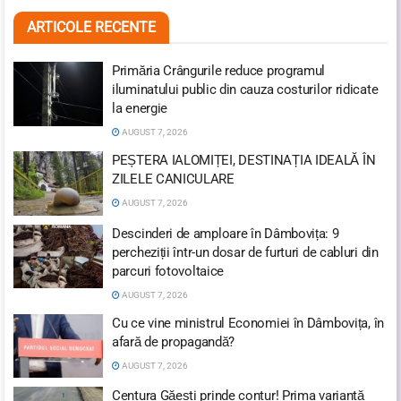
ARTICOLE RECENTE
Primăria Crângurile reduce programul
iluminatului public din cauza costurilor ridicate
la energie
AUGUST 7, 2026
PEȘTERA IALOMIȚEI, DESTINAȚIA IDEALĂ ÎN
ZILELE CANICULARE
AUGUST 7, 2026
Descinderi de amploare în Dâmbovița: 9
percheziții într-un dosar de furturi de cabluri din
parcuri fotovoltaice
AUGUST 7, 2026
Cu ce vine ministrul Economiei în Dâmbovița, în
afară de propagandă?
AUGUST 7, 2026
Centura Găești prinde contur! Prima variantă