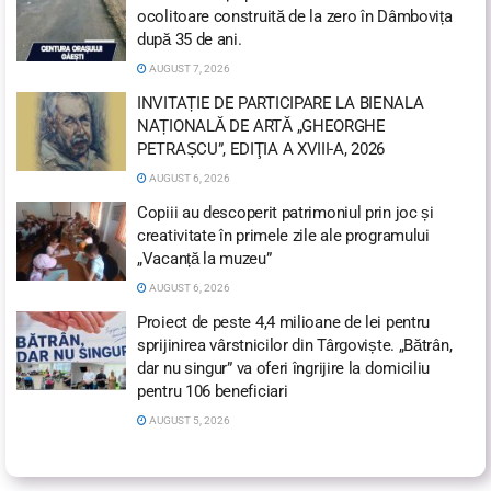
ocolitoare construită de la zero în Dâmbovița
după 35 de ani.
AUGUST 7, 2026
INVITAȚIE DE PARTICIPARE LA BIENALA
NAȚIONALĂ DE ARTĂ „GHEORGHE
PETRAȘCU”, EDIŢIA A XVIII-A, 2026
AUGUST 6, 2026
Copiii au descoperit patrimoniul prin joc și
creativitate în primele zile ale programului
„Vacanță la muzeu”
AUGUST 6, 2026
Proiect de peste 4,4 milioane de lei pentru
sprijinirea vârstnicilor din Târgoviște. „Bătrân,
dar nu singur” va oferi îngrijire la domiciliu
pentru 106 beneficiari
AUGUST 5, 2026