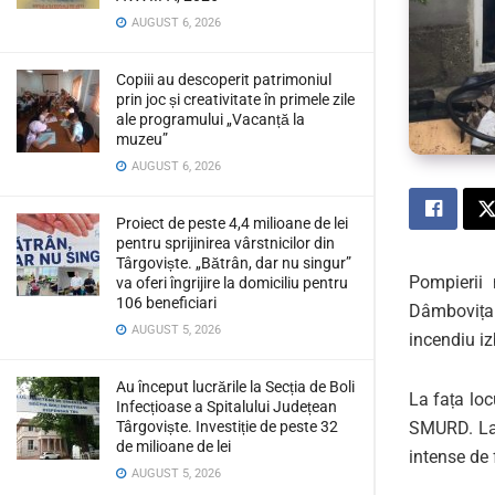
AUGUST 6, 2026
Copiii au descoperit patrimoniul
prin joc și creativitate în primele zile
ale programului „Vacanță la
muzeu”
AUGUST 6, 2026
Proiect de peste 4,4 milioane de lei
pentru sprijinirea vârstnicilor din
Târgoviște. „Bătrân, dar nu singur”
Pompierii 
va oferi îngrijire la domiciliu pentru
106 beneficiari
Dâmbovița 
AUGUST 5, 2026
incendiu iz
Au început lucrările la Secția de Boli
La fața loc
Infecțioase a Spitalului Județean
SMURD. La s
Târgoviște. Investiție de peste 32
de milioane de lei
intense de 
AUGUST 5, 2026