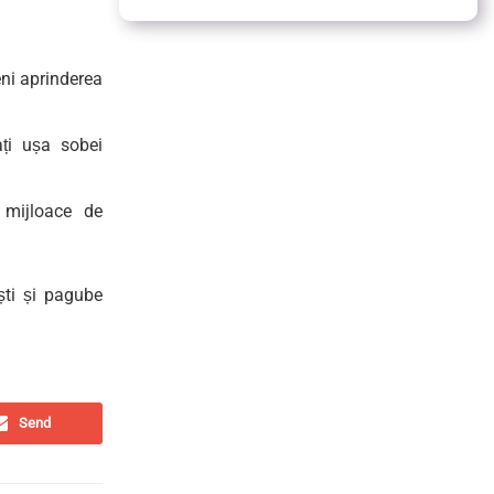
eni aprinderea
ți ușa sobei
 mijloace de
ști și pagube
Send