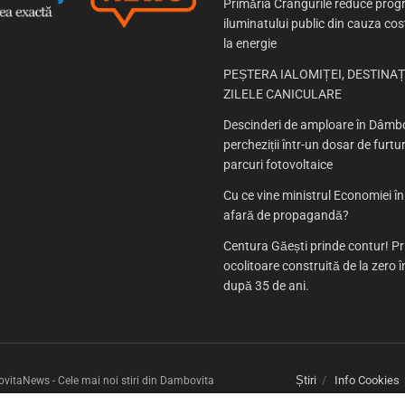
Primăria Crângurile reduce prog
iluminatului public din cauza cost
la energie
PEȘTERA IALOMIȚEI, DESTINAȚ
ZILELE CANICULARE
Descinderi de amploare în Dâmbo
percheziții într-un dosar de furtur
parcuri fotovoltaice
Cu ce vine ministrul Economiei î
afară de propagandă?
Centura Găești prinde contur! P
ocolitoare construită de la zero
după 35 de ani.
Știri
Info Cookies
itaNews - Cele mai noi stiri din Dambovita