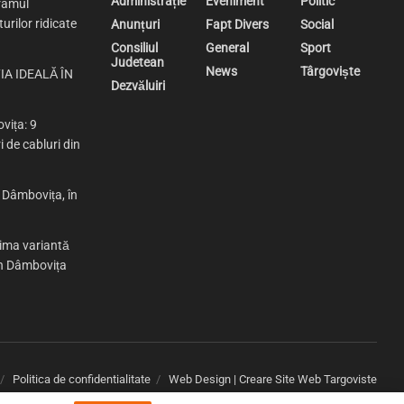
Administrație
Eveniment
Politic
ramul
urilor ridicate
Anunțuri
Fapt Divers
Social
Consiliul
General
Sport
Judetean
News
Târgoviște
IA IDEALĂ ÎN
Dezvăluiri
vița: 9
i de cabluri din
n Dâmbovița, în
rima variantă
 în Dâmbovița
Politica de confidentialitate
Web Design | Creare Site Web Targoviste