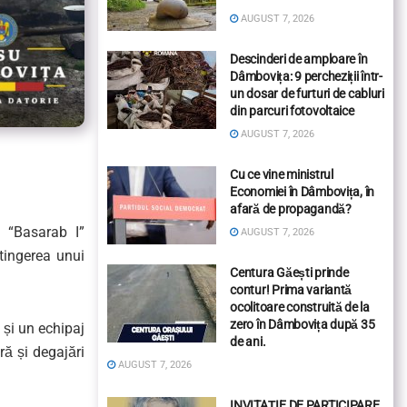
AUGUST 7, 2026
Descinderi de amploare în
Dâmbovița: 9 percheziții într-
un dosar de furturi de cabluri
din parcuri fotovoltaice
AUGUST 7, 2026
Cu ce vine ministrul
Economiei în Dâmbovița, în
afară de propagandă?
ă “Basarab I”
AUGUST 7, 2026
tingerea unui
Centura Găești prinde
contur! Prima variantă
ocolitoare construită de la
zero în Dâmbovița după 35
 și un echipaj
de ani.
ră și degajări
AUGUST 7, 2026
INVITAȚIE DE PARTICIPARE