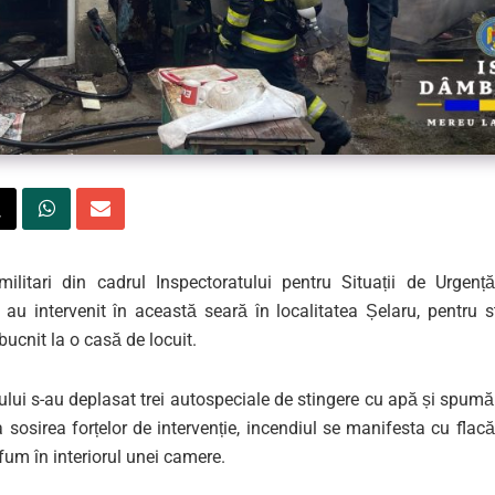
militari din cadrul Inspectoratului pentru Situații de Urgenț
au intervenit în această seară în localitatea Șelaru, pentru s
bucnit la o casă de locuit.
ului s-au deplasat trei autospeciale de stingere cu apă și spumă
osirea forțelor de intervenție, incendiul se manifesta cu flacă
fum în interiorul unei camere.