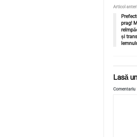
Articol anter
Prefect
prag! M
reîmpăd
și tran
lemnulu
Lasă un
Comentariu