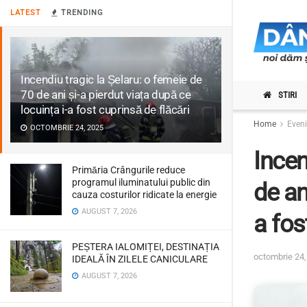
LATEST
TRENDING
Incendiu tragic la Șelaru: o femeie de
70 de ani și-a pierdut viața după ce
STIRI
locuința i-a fost cuprinsă de flăcări
Home
Even
OCTOMBRIE 24, 2025
Incen
Primăria Crângurile reduce
programul iluminatului public din
de an
cauza costurilor ridicate la energie
AUGUST 7, 2026
a fos
PEȘTERA IALOMIȚEI, DESTINAȚIA
octombrie 24,
IDEALĂ ÎN ZILELE CANICULARE
AUGUST 7, 2026