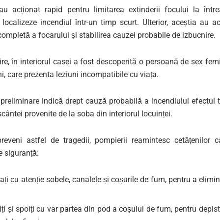
au acționat rapid pentru limitarea extinderii focului la între
localizeze incendiul într-un timp scurt. Ulterior, aceștia au a
completă a focarului și stabilirea cauzei probabile de izbucnire.
ire, în interiorul casei a fost descoperită o persoană de sex femi
i, care prezenta leziuni incompatibile cu viața.
 preliminare indică drept cauză probabilă a incendiului efectul
scântei provenite de la soba din interiorul locuinței.
reveni astfel de tragedii, pompierii reamintesc cetățenilor 
e siguranță:
cați cu atenție sobele, canalele și coșurile de fum, pentru a elimi
ți și spoiți cu var partea din pod a coșului de fum, pentru depis