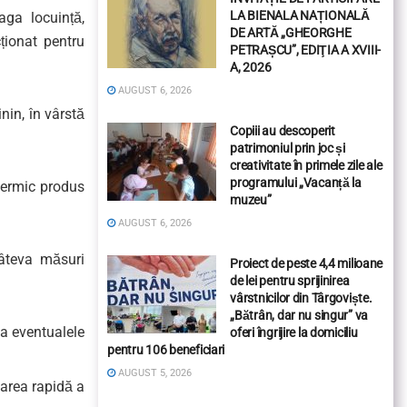
LA BIENALA NAȚIONALĂ
aga locuință,
DE ARTĂ „GHEORGHE
cționat pentru
PETRAȘCU”, EDIŢIA A XVIII-
A, 2026
AUGUST 6, 2026
nin, în vârstă
Copiii au descoperit
patrimoniul prin joc și
creativitate în primele zile ale
programului „Vacanță la
 termic produs
muzeu”
AUGUST 6, 2026
câteva măsuri
Proiect de peste 4,4 milioane
de lei pentru sprijinirea
vârstnicilor din Târgoviște.
„Bătrân, dar nu singur” va
na eventualele
oferi îngrijire la domiciliu
pentru 106 beneficiari
AUGUST 5, 2026
tarea rapidă a