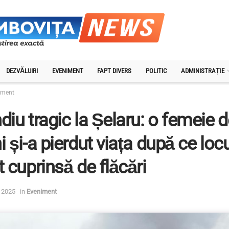
DEZVĂLUIRI
EVENIMENT
FAPT DIVERS
POLITIC
ADMINISTRAȚIE
iment
diu tragic la Șelaru: o femeie 
i și-a pierdut viața după ce locu
t cuprinsă de flăcări
 2025
in
Eveniment