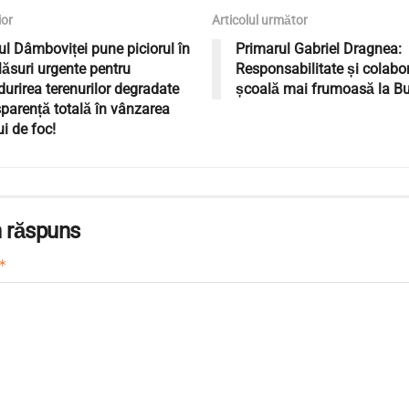
ior
Articolul următor
ul Dâmboviței pune piciorul în
Primarul Gabriel Dragnea:
ăsuri urgente pentru
Responsabilitate și colabo
urirea terenurilor degradate
școală mai frumoasă la B
sparență totală în vânzarea
i de foc!
 răspuns
*