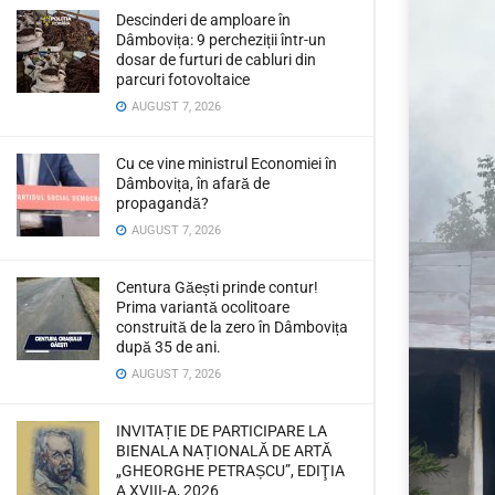
Descinderi de amploare în
Dâmbovița: 9 percheziții într-un
dosar de furturi de cabluri din
parcuri fotovoltaice
AUGUST 7, 2026
Cu ce vine ministrul Economiei în
Dâmbovița, în afară de
propagandă?
AUGUST 7, 2026
Centura Găești prinde contur!
Prima variantă ocolitoare
construită de la zero în Dâmbovița
după 35 de ani.
AUGUST 7, 2026
INVITAȚIE DE PARTICIPARE LA
BIENALA NAȚIONALĂ DE ARTĂ
„GHEORGHE PETRAȘCU”, EDIŢIA
A XVIII-A, 2026