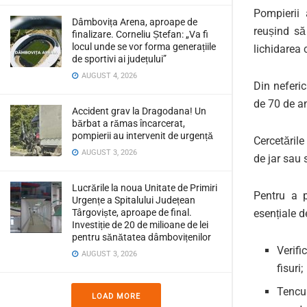
Pompierii 
Dâmbovița Arena, aproape de
reușind să 
finalizare. Corneliu Ștefan: „Va fi
locul unde se vor forma generațiile
lichidarea 
de sportivi ai județului”
AUGUST 4, 2026
Din neferic
de 70 de an
Accident grav la Dragodana! Un
bărbat a rămas încarcerat,
pompierii au intervenit de urgență
Cercetările
AUGUST 3, 2026
de jar sau 
Lucrările la noua Unitate de Primiri
Pentru a p
Urgențe a Spitalului Județean
esențiale d
Târgoviște, aproape de final.
Investiție de 20 de milioane de lei
pentru sănătatea dâmbovițenilor
Verifi
AUGUST 3, 2026
fisuri;
Tencui
LOAD MORE