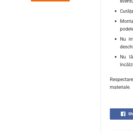
eventu
Curăța
Montaț
podele
Nu in
desch
Nu lă
încălz
Respectare
materiale.
Sh