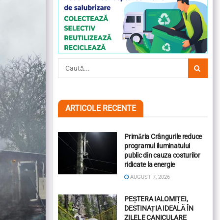
ARTICOLE RECENTE
Primăria Crângurile reduce
programul iluminatului
public din cauza costurilor
ridicate la energie
AUGUST 7, 2026
PEȘTERA IALOMIȚEI,
DESTINAȚIA IDEALĂ ÎN
ZILELE CANICULARE