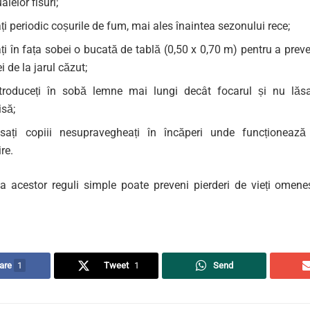
alelor fisuri;
ți periodic coșurile de fum, mai ales înaintea sezonului rece;
i în fața sobei o bucată de tablă (0,50 x 0,70 m) pentru a prev
i de la jarul căzut;
troduceți în sobă lemne mai lungi decât focarul și nu lăsa
isă;
sați copiii nesupravegheați în încăperi unde funcționează
ire.
a acestor reguli simple poate preveni pierderi de vieți omene
are
1
Tweet
1
Send